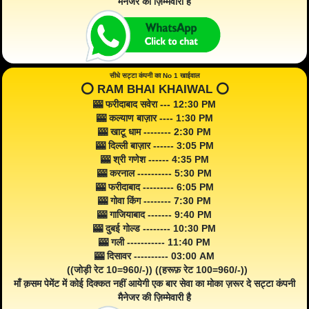
मैनेजर की ज़िम्मेवारी है
सीधे सट्टा कंपनी का No 1 खाईवाल
⭕️ RAM BHAI KHAIWAL ⭕️
🎰 फरीदाबाद सवेरा --- 12:30 PM
🎰 कल्याण बाज़ार ---- 1:30 PM
🎰 खाटू धाम -------- 2:30 PM
🎰 दिल्ली बाज़ार ------ 3:05 PM
🎰 श्री गणेश ------ 4:35 PM
🎰 करनाल ---------- 5:30 PM
🎰 फरीदाबाद --------- 6:05 PM
🎰 गोवा किंग -------- 7:30 PM
🎰 गाजियाबाद ------- 9:40 PM
🎰 दुबई गोल्ड -------- 10:30 PM
🎰 गली ----------- 11:40 PM
🎰 दिसावर ---------- 03:00 AM
((जोड़ी रेट 10=960/-)) ((हरूफ़ रेट 100=960/-))
माँ क़सम पेमेंट में कोई दिक्कत नहीं आयेगी एक बार सेवा का मोका ज़रूर दे सट्टा कंपनी
मैनेजर की ज़िम्मेवारी है