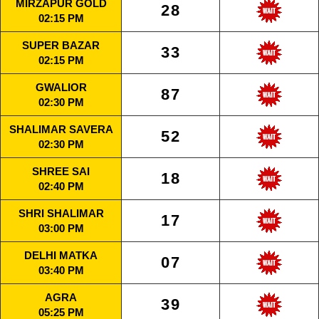
MIRZAPUR GOLD
28
02:15 PM
SUPER BAZAR
33
02:15 PM
GWALIOR
87
02:30 PM
SHALIMAR SAVERA
52
02:30 PM
SHREE SAI
18
02:40 PM
SHRI SHALIMAR
17
03:00 PM
DELHI MATKA
07
03:40 PM
AGRA
39
05:25 PM