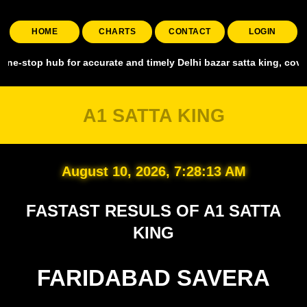
HOME
CHARTS
CONTACT
LOGIN
p hub for accurate and timely Delhi bazar satta king, covering all 
A1 SATTA KING
August 10, 2026, 7:28:14 AM
FASTAST RESULS OF A1 SATTA
KING
FARIDABAD SAVERA