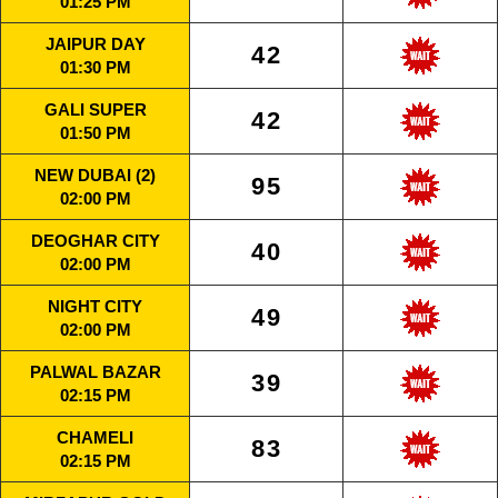
01:25 PM
JAIPUR DAY
42
01:30 PM
GALI SUPER
42
01:50 PM
NEW DUBAI (2)
95
02:00 PM
DEOGHAR CITY
40
02:00 PM
NIGHT CITY
49
02:00 PM
PALWAL BAZAR
39
02:15 PM
CHAMELI
83
02:15 PM