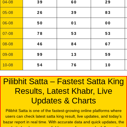
04-08
39
60
29
05-08
26
39
83
06-08
50
01
00
07-08
78
53
53
08-08
46
84
67
09-08
99
13
59
10-08
54
76
10
Pilibhit Satta – Fastest Satta King
Results, Latest Khabr, Live
Updates & Charts
Pilibhit Satta is one of the fastest-growing online platforms where
users can check latest satta king result, live updates, and today’s
bazar report in real time. With accurate data and quick updates, the