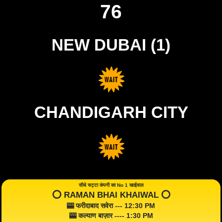
76
NEW DUBAI (1)
CHANDIGARH CITY
सीधे सट्टा कंपनी का No 1 खाईवाल
⭕️ RAMAN BHAI KHAIWAL ⭕️
🎰 फरीदाबाद सवेरा --- 12:30 PM
🎰 कल्याण बाज़ार ---- 1:30 PM