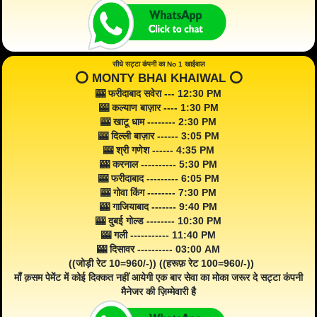
सीधे सट्टा कंपनी का No 1 खाईवाल
⭕️ MONTY BHAI KHAIWAL ⭕️
🎰 फरीदाबाद सवेरा --- 12:30 PM
🎰 कल्याण बाज़ार ---- 1:30 PM
🎰 खाटू धाम -------- 2:30 PM
🎰 दिल्ली बाज़ार ------ 3:05 PM
🎰 श्री गणेश ------ 4:35 PM
🎰 करनाल ---------- 5:30 PM
🎰 फरीदाबाद --------- 6:05 PM
🎰 गोवा किंग -------- 7:30 PM
🎰 गाजियाबाद ------- 9:40 PM
🎰 दुबई गोल्ड -------- 10:30 PM
🎰 गली ----------- 11:40 PM
🎰 दिसावर ---------- 03:00 AM
((जोड़ी रेट 10=960/-)) ((हरूफ़ रेट 100=960/-))
माँ क़सम पेमेंट में कोई दिक्कत नहीं आयेगी एक बार सेवा का मोका जरूर दे सट्टा कंपनी
मैनेजर की ज़िम्मेवारी है