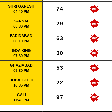
SHRI GANESH
74
04:40 PM
KARNAL
29
05:30 PM
FARIDABAD
63
06:10 PM
GOA KING
00
07:30 PM
GHAZIABAD
53
09:30 PM
DUBAI GOLD
22
10:35 PM
GALI
97
11:45 PM