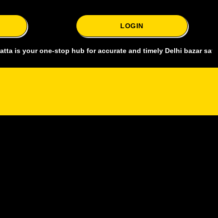
LOGIN
ur one-stop hub for accurate and timely Delhi bazar satta king, cov