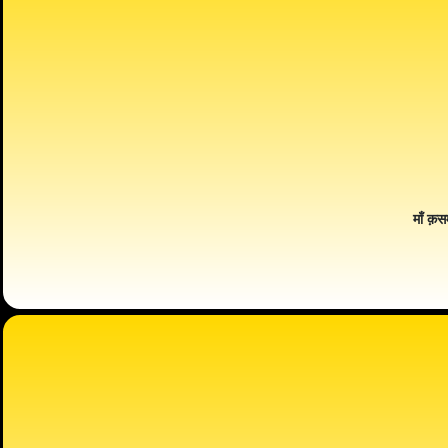
माँ क़स