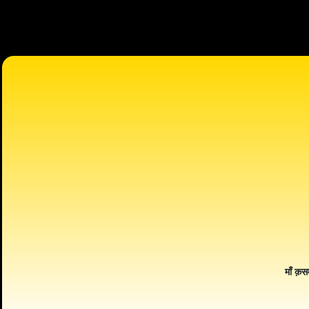
माँ क़स