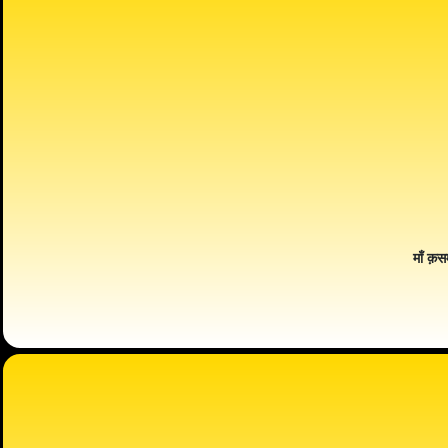
माँ क़स