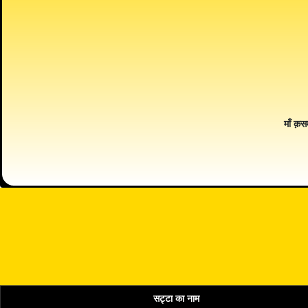
माँ क़स
सट्टा का नाम