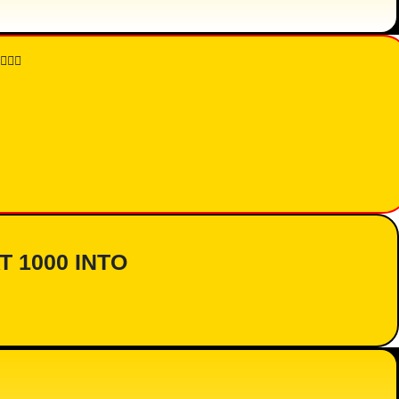
👇🏾
AT 1000 INTO