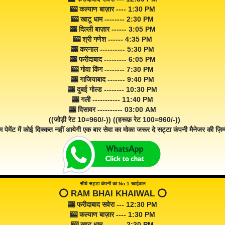
🎰 कल्याण बाज़ार ---- 1:30 PM
🎰 खाटू धाम -------- 2:30 PM
🎰 दिल्ली बाज़ार ------ 3:05 PM
🎰 श्री गणेश ------ 4:35 PM
🎰 करनाल ---------- 5:30 PM
🎰 फरीदाबाद --------- 6:05 PM
🎰 गोवा किंग -------- 7:30 PM
🎰 गाजियाबाद ------- 9:40 PM
🎰 दुबई गोल्ड -------- 10:30 PM
🎰 गली ----------- 11:40 PM
🎰 दिसावर ---------- 03:00 AM
((जोड़ी रेट 10=960/-)) ((हरूफ़ रेट 100=960/-))
म पेमेंट में कोई दिक्कत नहीं आयेगी एक बार सेवा का मोका जरूर दे सट्टा कंपनी मैनेजर की ज़िम्म
सीधे सट्टा कंपनी का No 1 खाईवाल
⭕️ RAM BHAI KHAIWAL ⭕️
🎰 फरीदाबाद सवेरा --- 12:30 PM
🎰 कल्याण बाज़ार ---- 1:30 PM
🎰 खाटू धाम -------- 2:30 PM