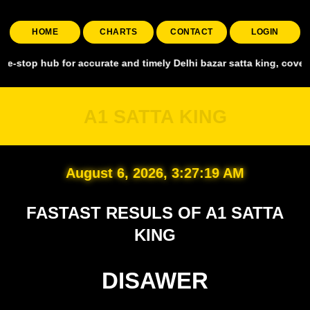
HOME
CHARTS
CONTACT
LOGIN
 hub for accurate and timely Delhi bazar satta king, covering all m
A1 SATTA KING
August 6, 2026, 3:27:20 AM
FASTAST RESULS OF A1 SATTA
KING
DISAWER