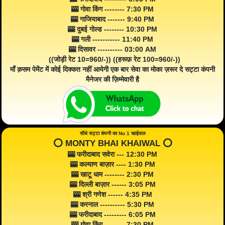
🎰 गोवा किंग -------- 7:30 PM
🎰 गाजियाबाद ------- 9:40 PM
🎰 दुबई गोल्ड -------- 10:30 PM
🎰 गली ----------- 11:40 PM
🎰 दिसावर ---------- 03:00 AM
((जोड़ी रेट 10=960/-)) ((हरूफ़ रेट 100=960/-))
माँ क़सम पेमेंट में कोई दिक्कत नहीं आयेगी एक बार सेवा का मोका ज़रूर दे सट्टा कंपनी
मैनेजर की ज़िम्मेवारी है
सीधे सट्टा कंपनी का No 1 खाईवाल
⭕️ MONTY BHAI KHAIWAL ⭕️
🎰 फरीदाबाद सवेरा --- 12:30 PM
🎰 कल्याण बाज़ार ---- 1:30 PM
🎰 खाटू धाम -------- 2:30 PM
🎰 दिल्ली बाज़ार ------ 3:05 PM
🎰 श्री गणेश ------ 4:35 PM
🎰 करनाल ---------- 5:30 PM
🎰 फरीदाबाद --------- 6:05 PM
🎰 गोवा किंग -------- 7:30 PM