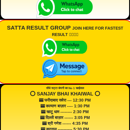
SATTA RESULT GROUP
JOIN HERE FOR FASTEST
RESULT 👇🏾👇🏾
सीधे सट्टा कंपनी का No 1 खाईवाल
⭕️ SANJAY BHAI KHAIWAL ⭕️
🎰 फरीदाबाद सवेरा --- 12:30 PM
🎰 कल्याण बाज़ार ---- 1:30 PM
🎰 खाटू धाम -------- 2:30 PM
🎰 दिल्ली बाज़ार ------ 3:05 PM
🎰 श्री गणेश ------ 4:35 PM
🎰 करनाल ---------- 5:30 PM