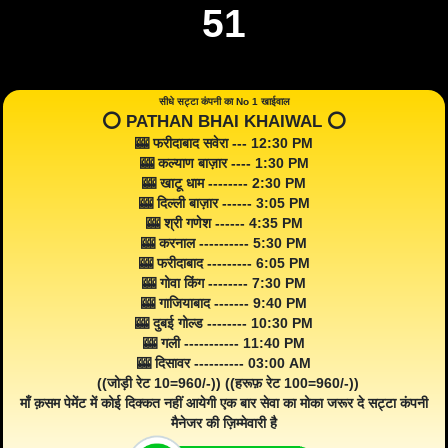
51
सीधे सट्टा कंपनी का No 1 खाईवाल
⭕️ PATHAN BHAI KHAIWAL ⭕️
🎰 फरीदाबाद सवेरा --- 12:30 PM
🎰 कल्याण बाज़ार ---- 1:30 PM
🎰 खाटू धाम -------- 2:30 PM
🎰 दिल्ली बाज़ार ------ 3:05 PM
🎰 श्री गणेश ------ 4:35 PM
🎰 करनाल ---------- 5:30 PM
🎰 फरीदाबाद --------- 6:05 PM
🎰 गोवा किंग -------- 7:30 PM
🎰 गाजियाबाद ------- 9:40 PM
🎰 दुबई गोल्ड -------- 10:30 PM
🎰 गली ----------- 11:40 PM
🎰 दिसावर ---------- 03:00 AM
((जोड़ी रेट 10=960/-)) ((हरूफ़ रेट 100=960/-))
माँ क़सम पेमेंट में कोई दिक्कत नहीं आयेगी एक बार सेवा का मोका जरूर दे सट्टा कंपनी
मैनेजर की ज़िम्मेवारी है