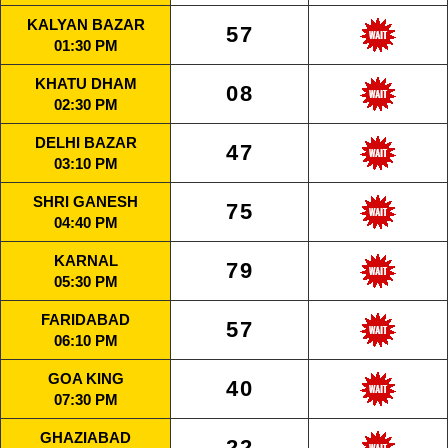
KALYAN BAZAR
57
01:30 PM
KHATU DHAM
08
02:30 PM
DELHI BAZAR
47
03:10 PM
SHRI GANESH
75
04:40 PM
KARNAL
79
05:30 PM
FARIDABAD
57
06:10 PM
GOA KING
40
07:30 PM
GHAZIABAD
22