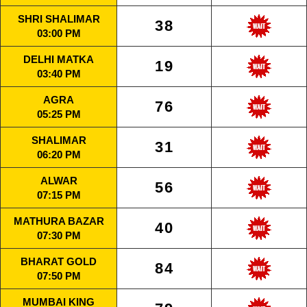
SHRI SHALIMAR
38
03:00 PM
DELHI MATKA
19
03:40 PM
AGRA
76
05:25 PM
SHALIMAR
31
06:20 PM
ALWAR
56
07:15 PM
MATHURA BAZAR
40
07:30 PM
BHARAT GOLD
84
07:50 PM
MUMBAI KING