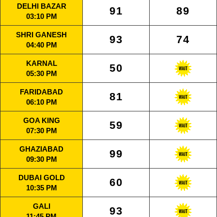
DELHI BAZAR
91
89
03:10 PM
SHRI GANESH
93
74
04:40 PM
KARNAL
50
05:30 PM
FARIDABAD
81
06:10 PM
GOA KING
59
07:30 PM
GHAZIABAD
99
09:30 PM
DUBAI GOLD
60
10:35 PM
GALI
93
11:45 PM