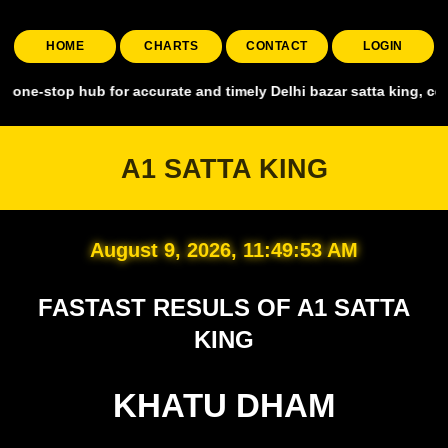
HOME
CHARTS
CONTACT
LOGIN
top hub for accurate and timely Delhi bazar satta king, covering all
A1 SATTA KING
August 9, 2026, 11:49:54 AM
FASTAST RESULS OF A1 SATTA
KING
KHATU DHAM