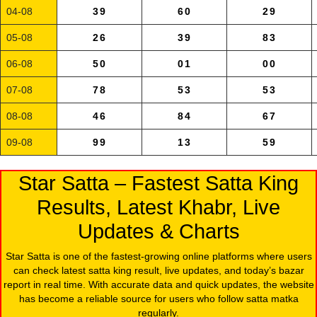
04-08
39
60
29
05-08
26
39
83
06-08
50
01
00
07-08
78
53
53
08-08
46
84
67
09-08
99
13
59
Star Satta – Fastest Satta King
Results, Latest Khabr, Live
Updates & Charts
Star Satta is one of the fastest-growing online platforms where users
can check latest satta king result, live updates, and today’s bazar
report in real time. With accurate data and quick updates, the website
has become a reliable source for users who follow satta matka
regularly.