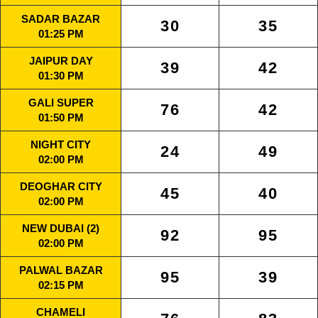
SADAR BAZAR
30
35
01:25 PM
JAIPUR DAY
39
42
01:30 PM
GALI SUPER
76
42
01:50 PM
NIGHT CITY
24
49
02:00 PM
DEOGHAR CITY
45
40
02:00 PM
NEW DUBAI (2)
92
95
02:00 PM
PALWAL BAZAR
95
39
02:15 PM
CHAMELI