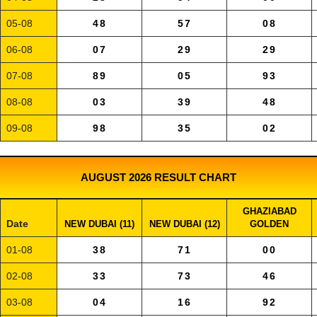
05-08
48
57
08
06-08
07
29
29
07-08
89
05
93
08-08
03
39
48
09-08
98
35
02
AUGUST 2026 RESULT CHART
GHAZIABAD
Date
NEW DUBAI (11)
NEW DUBAI (12)
GOLDEN
01-08
38
71
00
02-08
33
73
46
03-08
04
16
92