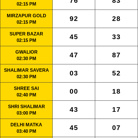
76
83
02:15 PM
MIRZAPUR GOLD
92
28
02:15 PM
SUPER BAZAR
45
33
02:15 PM
GWALIOR
47
87
02:30 PM
SHALIMAR SAVERA
03
52
02:30 PM
SHREE SAI
00
18
02:40 PM
SHRI SHALIMAR
43
17
03:00 PM
DELHI MATKA
45
07
03:40 PM