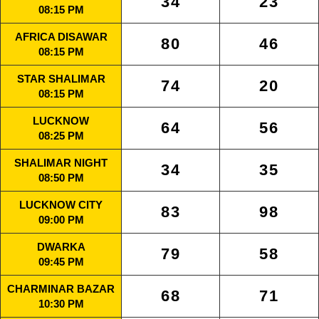
34
23
08:15 PM
AFRICA DISAWAR
80
46
08:15 PM
STAR SHALIMAR
74
20
08:15 PM
LUCKNOW
64
56
08:25 PM
SHALIMAR NIGHT
34
35
08:50 PM
LUCKNOW CITY
83
98
09:00 PM
DWARKA
79
58
09:45 PM
CHARMINAR BAZAR
68
71
10:30 PM