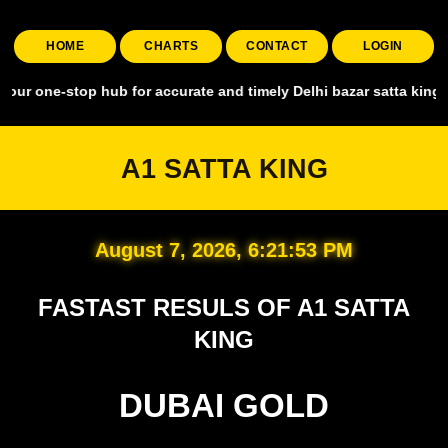
HOME
CHARTS
CONTACT
LOGIN
ne-stop hub for accurate and timely Delhi bazar satta king, covering
A1 SATTA KING
August 7, 2026, 6:21:54 PM
FASTAST RESULS OF A1 SATTA
KING
DUBAI GOLD