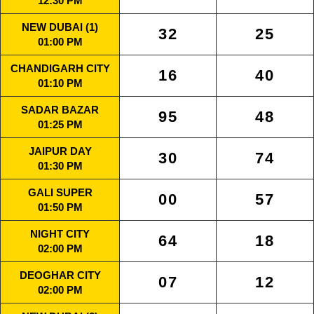
12:30 PM
NEW DUBAI (1)
32
25
01:00 PM
CHANDIGARH CITY
16
40
01:10 PM
SADAR BAZAR
95
48
01:25 PM
JAIPUR DAY
30
74
01:30 PM
GALI SUPER
00
57
01:50 PM
NIGHT CITY
64
18
02:00 PM
DEOGHAR CITY
07
12
02:00 PM