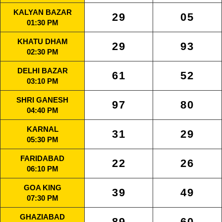
KALYAN BAZAR
29
05
01:30 PM
KHATU DHAM
29
93
02:30 PM
DELHI BAZAR
61
52
03:10 PM
SHRI GANESH
97
80
04:40 PM
KARNAL
31
29
05:30 PM
FARIDABAD
22
26
06:10 PM
GOA KING
39
49
07:30 PM
GHAZIABAD
89
60