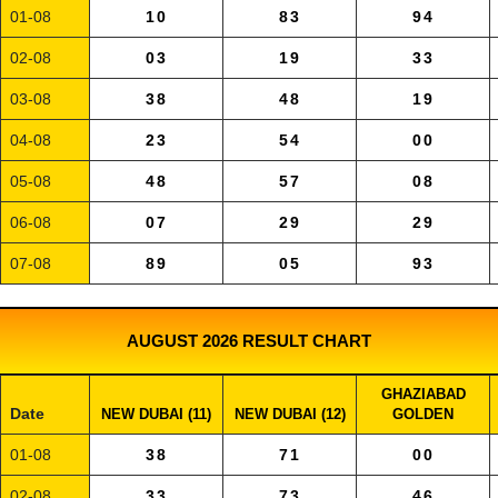
01-08
10
83
94
02-08
03
19
33
03-08
38
48
19
04-08
23
54
00
05-08
48
57
08
06-08
07
29
29
07-08
89
05
93
AUGUST 2026 RESULT CHART
GHAZIABAD
Date
NEW DUBAI (11)
NEW DUBAI (12)
GOLDEN
01-08
38
71
00
02-08
33
73
46