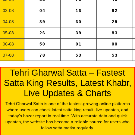
03-08
04
16
92
04-08
39
60
29
05-08
26
39
83
06-08
50
01
00
07-08
78
53
53
Tehri Gharwal Satta – Fastest
Satta King Results, Latest Khabr,
Live Updates & Charts
Tehri Gharwal Satta is one of the fastest-growing online platforms
where users can check latest satta king result, live updates, and
today’s bazar report in real time. With accurate data and quick
updates, the website has become a reliable source for users who
follow satta matka regularly.