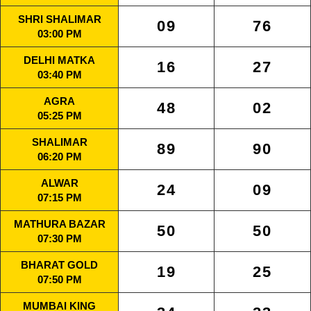
SHRI SHALIMAR
09
76
03:00 PM
DELHI MATKA
16
27
03:40 PM
AGRA
48
02
05:25 PM
SHALIMAR
89
90
06:20 PM
ALWAR
24
09
07:15 PM
MATHURA BAZAR
50
50
07:30 PM
BHARAT GOLD
19
25
07:50 PM
MUMBAI KING