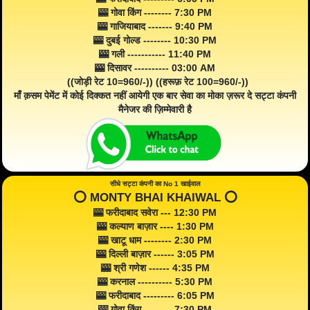
🎰 गोवा किंग -------- 7:30 PM
🎰 गाजियाबाद ------- 9:40 PM
🎰 दुबई गोल्ड -------- 10:30 PM
🎰 गली ----------- 11:40 PM
🎰 दिसावर ---------- 03:00 AM
((जोड़ी रेट 10=960/-)) ((हरूफ़ रेट 100=960/-))
माँ क़सम पेमेंट में कोई दिक्कत नहीं आयेगी एक बार सेवा का मोका ज़रूर दे सट्टा कंपनी
मैनेजर की ज़िम्मेवारी है
सीधे सट्टा कंपनी का No 1 खाईवाल
⭕️ MONTY BHAI KHAIWAL ⭕️
🎰 फरीदाबाद सवेरा --- 12:30 PM
🎰 कल्याण बाज़ार ---- 1:30 PM
🎰 खाटू धाम -------- 2:30 PM
🎰 दिल्ली बाज़ार ------ 3:05 PM
🎰 श्री गणेश ------ 4:35 PM
🎰 करनाल ---------- 5:30 PM
🎰 फरीदाबाद --------- 6:05 PM
🎰 गोवा किंग -------- 7:30 PM