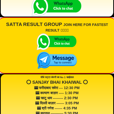
SATTA RESULT GROUP
JOIN HERE FOR FASTEST
RESULT 👇🏾👇🏾
सीधे सट्टा कंपनी का No 1 खाईवाल
⭕️ SANJAY BHAI KHAIWAL ⭕️
🎰 फरीदाबाद सवेरा --- 12:30 PM
🎰 कल्याण बाज़ार ---- 1:30 PM
🎰 खाटू धाम -------- 2:30 PM
🎰 दिल्ली बाज़ार ------ 3:05 PM
🎰 श्री गणेश ------ 4:35 PM
🎰 करनाल ---------- 5:30 PM