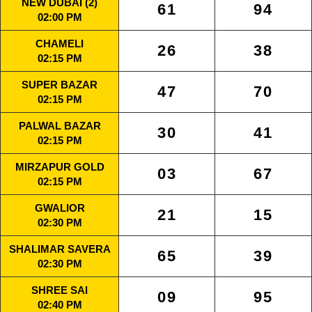
NEW DUBAI (2)
61
94
02:00 PM
CHAMELI
26
38
02:15 PM
SUPER BAZAR
47
70
02:15 PM
PALWAL BAZAR
30
41
02:15 PM
MIRZAPUR GOLD
03
67
02:15 PM
GWALIOR
21
15
02:30 PM
SHALIMAR SAVERA
65
39
02:30 PM
SHREE SAI
09
95
02:40 PM