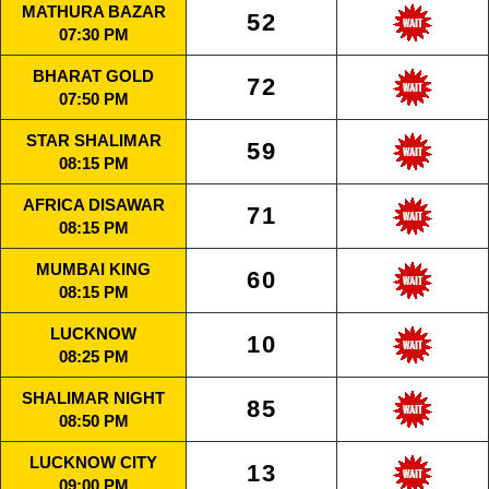
MATHURA BAZAR
52
07:30 PM
BHARAT GOLD
72
07:50 PM
STAR SHALIMAR
59
08:15 PM
AFRICA DISAWAR
71
08:15 PM
MUMBAI KING
60
08:15 PM
LUCKNOW
10
08:25 PM
SHALIMAR NIGHT
85
08:50 PM
LUCKNOW CITY
13
09:00 PM