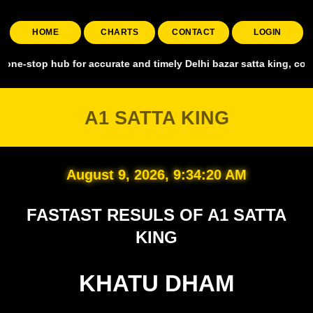
HOME
CHARTS
CONTACT
LOGIN
op hub for accurate and timely Delhi bazar satta king, covering all
A1 SATTA KING
August 9, 2026, 9:34:21 AM
FASTAST RESULS OF A1 SATTA
KING
KHATU DHAM