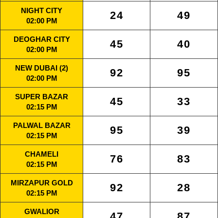
NIGHT CITY
24
49
02:00 PM
DEOGHAR CITY
45
40
02:00 PM
NEW DUBAI (2)
92
95
02:00 PM
SUPER BAZAR
45
33
02:15 PM
PALWAL BAZAR
95
39
02:15 PM
CHAMELI
76
83
02:15 PM
MIRZAPUR GOLD
92
28
02:15 PM
GWALIOR
47
87