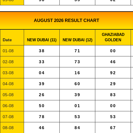
AUGUST 2026 RESULT CHART
GHAZIABAD
Date
NEW DUBAI (11)
NEW DUBAI (12)
GOLDEN
01-08
38
71
00
02-08
33
73
46
03-08
04
16
92
04-08
39
60
29
05-08
26
39
83
06-08
50
01
00
07-08
78
53
53
08-08
46
84
67