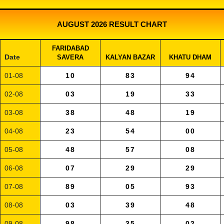
AUGUST 2026 RESULT CHART
FARIDABAD
Date
SAVERA
KALYAN BAZAR
KHATU DHAM
01-08
10
83
94
02-08
03
19
33
03-08
38
48
19
04-08
23
54
00
05-08
48
57
08
06-08
07
29
29
07-08
89
05
93
08-08
03
39
48
09-08
98
35
02