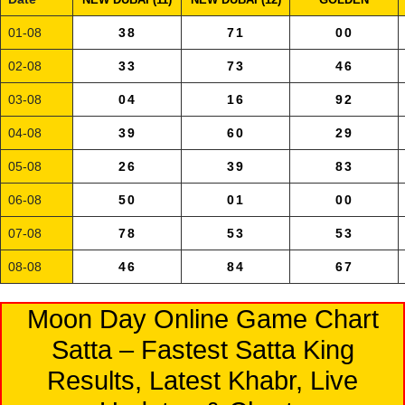
01-08
38
71
00
02-08
33
73
46
03-08
04
16
92
04-08
39
60
29
05-08
26
39
83
06-08
50
01
00
07-08
78
53
53
08-08
46
84
67
Moon Day Online Game Chart
Satta – Fastest Satta King
Results, Latest Khabr, Live