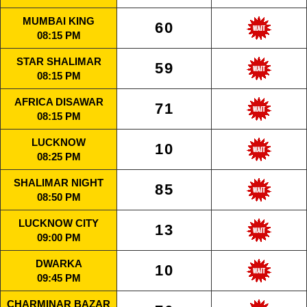
MUMBAI KING
60
08:15 PM
STAR SHALIMAR
59
08:15 PM
AFRICA DISAWAR
71
08:15 PM
LUCKNOW
10
08:25 PM
SHALIMAR NIGHT
85
08:50 PM
LUCKNOW CITY
13
09:00 PM
DWARKA
10
09:45 PM
CHARMINAR BAZAR