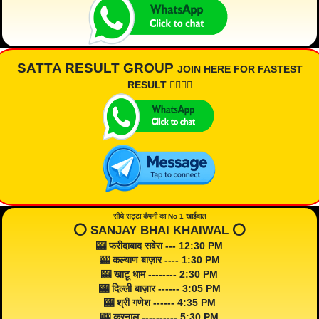
SATTA RESULT GROUP
JOIN HERE FOR FASTEST
RESULT 👇🏾👇🏾
सीधे सट्टा कंपनी का No 1 खाईवाल
⭕️ SANJAY BHAI KHAIWAL ⭕️
🎰 फरीदाबाद सवेरा --- 12:30 PM
🎰 कल्याण बाज़ार ---- 1:30 PM
🎰 खाटू धाम -------- 2:30 PM
🎰 दिल्ली बाज़ार ------ 3:05 PM
🎰 श्री गणेश ------ 4:35 PM
🎰 करनाल ---------- 5:30 PM