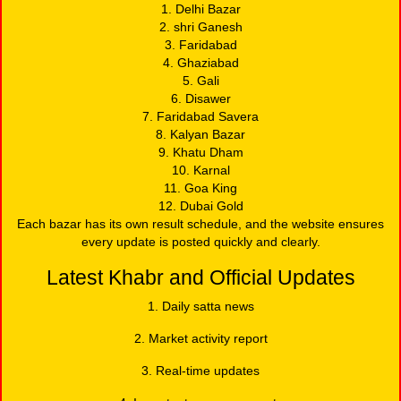
1. Delhi Bazar
2. shri Ganesh
3. Faridabad
4. Ghaziabad
5. Gali
6. Disawer
7. Faridabad Savera
8. Kalyan Bazar
9. Khatu Dham
10. Karnal
11. Goa King
12. Dubai Gold
Each bazar has its own result schedule, and the website ensures
every update is posted quickly and clearly.
Latest Khabr and Official Updates
1. Daily satta news
2. Market activity report
3. Real-time updates