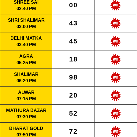
SHREE SAI
00
02:40 PM
SHRI SHALIMAR
43
03:00 PM
DELHI MATKA
45
03:40 PM
AGRA
18
05:25 PM
SHALIMAR
98
06:20 PM
ALWAR
20
07:15 PM
MATHURA BAZAR
52
07:30 PM
BHARAT GOLD
72
07:50 PM