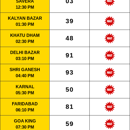
03
SAVERA
12:30 PM
KALYAN BAZAR
39
01:30 PM
KHATU DHAM
48
02:30 PM
DELHI BAZAR
91
03:10 PM
SHRI GANESH
93
04:40 PM
KARNAL
50
05:30 PM
FARIDABAD
81
06:10 PM
GOA KING
59
07:30 PM