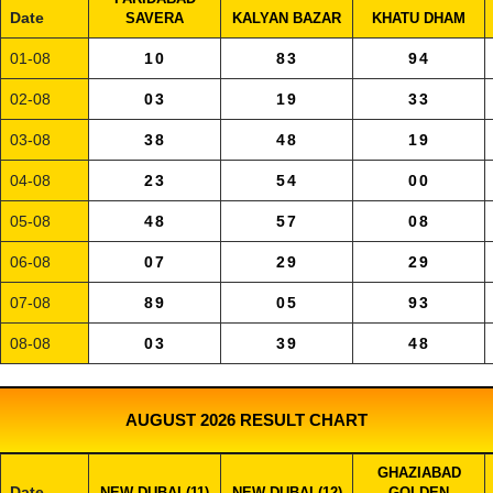
Date
SAVERA
KALYAN BAZAR
KHATU DHAM
01-08
10
83
94
02-08
03
19
33
03-08
38
48
19
04-08
23
54
00
05-08
48
57
08
06-08
07
29
29
07-08
89
05
93
08-08
03
39
48
AUGUST 2026 RESULT CHART
GHAZIABAD
Date
NEW DUBAI (11)
NEW DUBAI (12)
GOLDEN