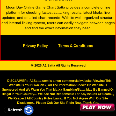
Moon Day Online Game Chart Satta provides a complete online
platform for checking fastest satta king results, latest khabr, live
updates, and detailed chart records. With its well-organized structure
and internal linking system, users can easily navigate between pages
and find the exact information they need.
Privacy Policy
Terms & Conditions
@ 2026 A1 Satta All Rights Reserved
!! DISCLAIMER:- A1Satta.com is a non-commercial website. Viewing This
Website Is Your Own Risk, All The Information Shown On Website Is
Sponsored And We Warn You That Matka Gambling/Satta May Be Banned Or
Illegal In Your Country..., We Are Not Responsible For Any Issues Or Scam...,
We Respect All Country Rules/Laws... If You Not Agree With Our Site
Disclaimer... Please Quit Our Site Right Now. Thank You.