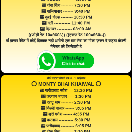
🎰 गोवा किंग -------- 7:30 PM
🎰 गाजियाबाद ------- 9:40 PM
🎰 दुबई गोल्ड -------- 10:30 PM
🎰 गली ----------- 11:40 PM
🎰 दिसावर ---------- 03:00 AM
((जोड़ी रेट 10=960/-)) ((हरूफ़ रेट 100=960/-))
माँ क़सम पेमेंट में कोई दिक्कत नहीं आयेगी एक बार सेवा का मोका ज़रूर दे सट्टा कंपनी
मैनेजर की ज़िम्मेवारी है
सीधे सट्टा कंपनी का No 1 खाईवाल
⭕️ MONTY BHAI KHAIWAL ⭕️
🎰 फरीदाबाद सवेरा --- 12:30 PM
🎰 कल्याण बाज़ार ---- 1:30 PM
🎰 खाटू धाम -------- 2:30 PM
🎰 दिल्ली बाज़ार ------ 3:05 PM
🎰 श्री गणेश ------ 4:35 PM
🎰 करनाल ---------- 5:30 PM
🎰 फरीदाबाद --------- 6:05 PM
🎰 गोवा किंग -------- 7:30 PM