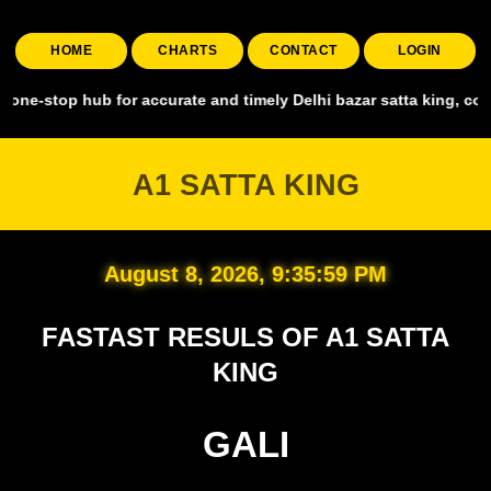
HOME
CHARTS
CONTACT
LOGIN
top hub for accurate and timely Delhi bazar satta king, covering all
A1 SATTA KING
August 8, 2026, 9:36:00 PM
FASTAST RESULS OF A1 SATTA
KING
GALI