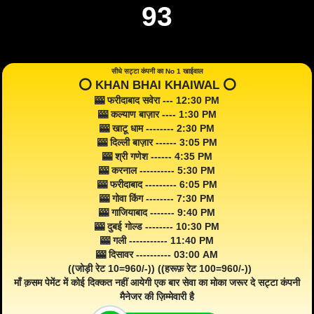
93
सीधे सट्टा कंपनी का No 1 खाईवाल
⭕️ KHAN BHAI KHAIWAL ⭕️
🎰 फरीदाबाद सवेरा --- 12:30 PM
🎰 कल्याण बाज़ार ---- 1:30 PM
🎰 खाटू धाम -------- 2:30 PM
🎰 दिल्ली बाज़ार ------ 3:05 PM
🎰 श्री गणेश ------ 4:35 PM
🎰 करनाल ---------- 5:30 PM
🎰 फरीदाबाद --------- 6:05 PM
🎰 गोवा किंग -------- 7:30 PM
🎰 गाजियाबाद ------- 9:40 PM
🎰 दुबई गोल्ड -------- 10:30 PM
🎰 गली ----------- 11:40 PM
🎰 दिसावर ---------- 03:00 AM
((जोड़ी रेट 10=960/-)) ((हरूफ़ रेट 100=960/-))
माँ क़सम पेमेंट में कोई दिक्कत नहीं आयेगी एक बार सेवा का मोका जरूर दे सट्टा कंपनी
मैनेजर की ज़िम्मेवारी है