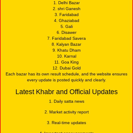
1. Delhi Bazar
2. shri Ganesh
3. Faridabad
4. Ghaziabad
5. Gali
6. Disawer
7. Faridabad Savera
8. Kalyan Bazar
9. Khatu Dham
10. Karnal
11. Goa King
12. Dubai Gold
Each bazar has its own result schedule, and the website ensures
every update is posted quickly and clearly.
Latest Khabr and Official Updates
1. Daily satta news
2. Market activity report
3. Real-time updates