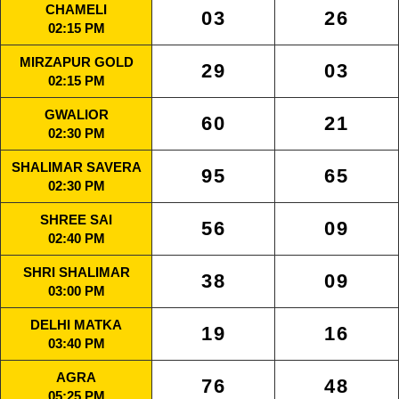
CHAMELI
03
26
02:15 PM
MIRZAPUR GOLD
29
03
02:15 PM
GWALIOR
60
21
02:30 PM
SHALIMAR SAVERA
95
65
02:30 PM
SHREE SAI
56
09
02:40 PM
SHRI SHALIMAR
38
09
03:00 PM
DELHI MATKA
19
16
03:40 PM
AGRA
76
48
05:25 PM