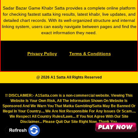
Sadar Bazar Game Khabr Satta provides a complete online platform
for checking fastest satta king results, latest khabr, live updates, and
detailed chart records. With its well-organized structure and internal
linking system, users can easily navigate between pages and find the
exact information they need.
Privacy Policy
Terms & Conditions
@ 2026 A1 Satta All Rights Reserved
!! DISCLAIMER:- A1Satta.com is a non-commercial website. Viewing This
Website Is Your Own Risk, All The Information Shown On Website Is
Sponsored And We Warn You That Matka Gambling/Satta May Be Banned Or
Illegal In Your Country..., We Are Not Responsible For Any Issues Or Scam...,
We Respect All Country Rules/Laws... If You Not Agree With Our Site
Disclaimer... Please Quit Our Site Right Now. Thank You.