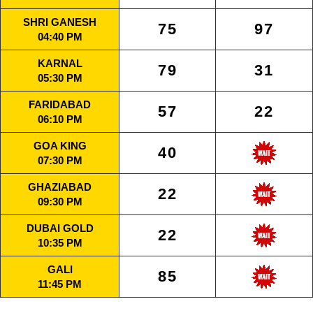
SHRI GANESH
75
97
04:40 PM
KARNAL
79
31
05:30 PM
FARIDABAD
57
22
06:10 PM
GOA KING
40
07:30 PM
GHAZIABAD
22
09:30 PM
DUBAI GOLD
22
10:35 PM
GALI
85
11:45 PM