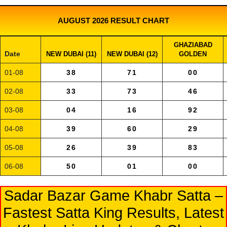
AUGUST 2026 RESULT CHART
GHAZIABAD
Date
NEW DUBAI (11)
NEW DUBAI (12)
GOLDEN
01-08
38
71
00
02-08
33
73
46
03-08
04
16
92
04-08
39
60
29
05-08
26
39
83
06-08
50
01
00
Sadar Bazar Game Khabr Satta –
Fastest Satta King Results, Latest