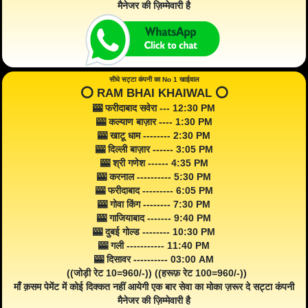
मैनेजर की ज़िम्मेवारी है
सीधे सट्टा कंपनी का No 1 खाईवाल
⭕️ RAM BHAI KHAIWAL ⭕️
🎰 फरीदाबाद सवेरा --- 12:30 PM
🎰 कल्याण बाज़ार ---- 1:30 PM
🎰 खाटू धाम -------- 2:30 PM
🎰 दिल्ली बाज़ार ------ 3:05 PM
🎰 श्री गणेश ------ 4:35 PM
🎰 करनाल ---------- 5:30 PM
🎰 फरीदाबाद --------- 6:05 PM
🎰 गोवा किंग -------- 7:30 PM
🎰 गाजियाबाद ------- 9:40 PM
🎰 दुबई गोल्ड -------- 10:30 PM
🎰 गली ----------- 11:40 PM
🎰 दिसावर ---------- 03:00 AM
((जोड़ी रेट 10=960/-)) ((हरूफ़ रेट 100=960/-))
माँ क़सम पेमेंट में कोई दिक्कत नहीं आयेगी एक बार सेवा का मोका ज़रूर दे सट्टा कंपनी
मैनेजर की ज़िम्मेवारी है