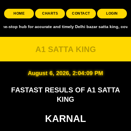
HOME
CHARTS
CONTACT
LOGIN
p hub for accurate and timely Delhi bazar satta king, covering all m
A1 SATTA KING
August 6, 2026, 2:04:10 PM
FASTAST RESULS OF A1 SATTA
KING
KARNAL