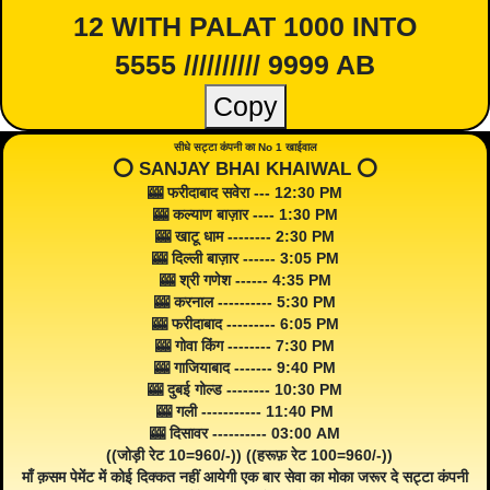
12 WITH PALAT 1000 INTO
5555 ////////// 9999 AB
Copy
सीधे सट्टा कंपनी का No 1 खाईवाल
⭕️ SANJAY BHAI KHAIWAL ⭕️
🎰 फरीदाबाद सवेरा --- 12:30 PM
🎰 कल्याण बाज़ार ---- 1:30 PM
🎰 खाटू धाम -------- 2:30 PM
🎰 दिल्ली बाज़ार ------ 3:05 PM
🎰 श्री गणेश ------ 4:35 PM
🎰 करनाल ---------- 5:30 PM
🎰 फरीदाबाद --------- 6:05 PM
🎰 गोवा किंग -------- 7:30 PM
🎰 गाजियाबाद ------- 9:40 PM
🎰 दुबई गोल्ड -------- 10:30 PM
🎰 गली ----------- 11:40 PM
🎰 दिसावर ---------- 03:00 AM
((जोड़ी रेट 10=960/-)) ((हरूफ़ रेट 100=960/-))
माँ क़सम पेमेंट में कोई दिक्कत नहीं आयेगी एक बार सेवा का मोका जरूर दे सट्टा कंपनी