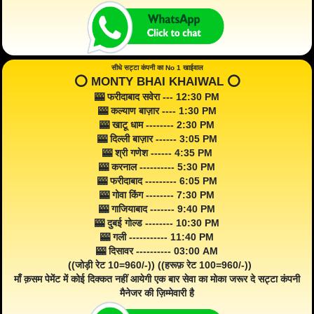
सीधे सट्टा कंपनी का No 1 खाईवाल
⭕️ MONTY BHAI KHAIWAL ⭕️
🎰 फरीदाबाद सवेरा --- 12:30 PM
🎰 कल्याण बाज़ार ---- 1:30 PM
🎰 खाटू धाम -------- 2:30 PM
🎰 दिल्ली बाज़ार ------ 3:05 PM
🎰 श्री गणेश ------ 4:35 PM
🎰 करनाल ---------- 5:30 PM
🎰 फरीदाबाद --------- 6:05 PM
🎰 गोवा किंग -------- 7:30 PM
🎰 गाजियाबाद ------- 9:40 PM
🎰 दुबई गोल्ड -------- 10:30 PM
🎰 गली ----------- 11:40 PM
🎰 दिसावर ---------- 03:00 AM
((जोड़ी रेट 10=960/-)) ((हरूफ़ रेट 100=960/-))
माँ क़सम पेमेंट में कोई दिक्कत नहीं आयेगी एक बार सेवा का मोका जरूर दे सट्टा कंपनी
मैनेजर की ज़िम्मेवारी है