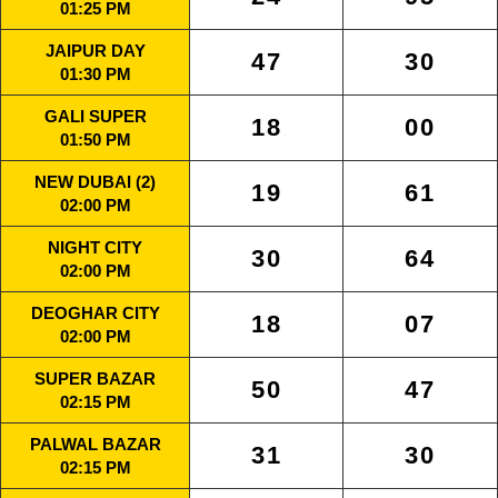
01:25 PM
JAIPUR DAY
47
30
01:30 PM
GALI SUPER
18
00
01:50 PM
NEW DUBAI (2)
19
61
02:00 PM
NIGHT CITY
30
64
02:00 PM
DEOGHAR CITY
18
07
02:00 PM
SUPER BAZAR
50
47
02:15 PM
PALWAL BAZAR
31
30
02:15 PM