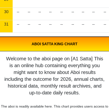
30
--
--
--
--
--
--
--
--
--
31
--
--
--
--
--
--
--
--
--
ABOI SATTA KING CHART
Welcome to the aboi page on [A1 Satta] This
is an online hub containing everything you
might want to know about Aboi results
including the outcome for 2026, annual charts,
historical data, monthly result archives, and
up-to-date daily results.
The aboi is readily available here. This chart provides users access to