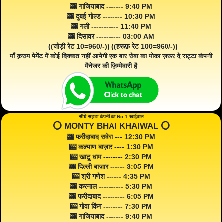
🎰 गाजियाबाद ------- 9:40 PM
🎰 दुबई गोल्ड -------- 10:30 PM
🎰 गली ----------- 11:40 PM
🎰 दिसावर ---------- 03:00 AM
((जोड़ी रेट 10=960/-)) ((हरूफ़ रेट 100=960/-))
माँ क़सम पेमेंट में कोई दिक्कत नहीं आयेगी एक बार सेवा का मोका ज़रूर दे सट्टा कंपनी
मैनेजर की ज़िम्मेवारी है
सीधे सट्टा कंपनी का No 1 खाईवाल
⭕️ MONTY BHAI KHAIWAL ⭕️
🎰 फरीदाबाद सवेरा --- 12:30 PM
🎰 कल्याण बाज़ार ---- 1:30 PM
🎰 खाटू धाम -------- 2:30 PM
🎰 दिल्ली बाज़ार ------ 3:05 PM
🎰 श्री गणेश ------ 4:35 PM
🎰 करनाल ---------- 5:30 PM
🎰 फरीदाबाद --------- 6:05 PM
🎰 गोवा किंग -------- 7:30 PM
🎰 गाजियाबाद ------- 9:40 PM