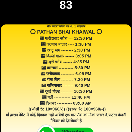
83
सीधे सट्टा कंपनी का No 1 खाईवाल
⭕️ PATHAN BHAI KHAIWAL ⭕️
🎰 फरीदाबाद सवेरा --- 12:30 PM
🎰 कल्याण बाज़ार ---- 1:30 PM
🎰 खाटू धाम -------- 2:30 PM
🎰 दिल्ली बाज़ार ------ 3:05 PM
🎰 श्री गणेश ------ 4:35 PM
🎰 करनाल ---------- 5:30 PM
🎰 फरीदाबाद --------- 6:05 PM
🎰 गोवा किंग -------- 7:30 PM
🎰 गाजियाबाद ------- 9:40 PM
🎰 दुबई गोल्ड -------- 10:30 PM
🎰 गली ----------- 11:40 PM
🎰 दिसावर ---------- 03:00 AM
((जोड़ी रेट 10=960/-)) ((हरूफ़ रेट 100=960/-))
माँ क़सम पेमेंट में कोई दिक्कत नहीं आयेगी एक बार सेवा का मोका जरूर दे सट्टा कंपनी
मैनेजर की ज़िम्मेवारी है