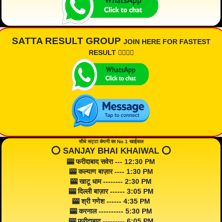
SATTA RESULT GROUP
JOIN HERE FOR FASTEST
RESULT 👇🏾👇🏾
सीधे सट्टा कंपनी का No 1 खाईवाल
⭕️ SANJAY BHAI KHAIWAL ⭕️
🎰 फरीदाबाद सवेरा --- 12:30 PM
🎰 कल्याण बाज़ार ---- 1:30 PM
🎰 खाटू धाम -------- 2:30 PM
🎰 दिल्ली बाज़ार ------ 3:05 PM
🎰 श्री गणेश ------ 4:35 PM
🎰 करनाल ---------- 5:30 PM
🎰 फरीदाबाद --------- 6:05 PM