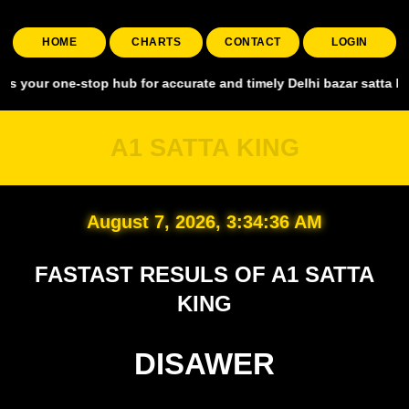
HOME
CHARTS
CONTACT
LOGIN
e-stop hub for accurate and timely Delhi bazar satta king, covering
A1 SATTA KING
August 7, 2026, 3:34:37 AM
FASTAST RESULS OF A1 SATTA
KING
DISAWER