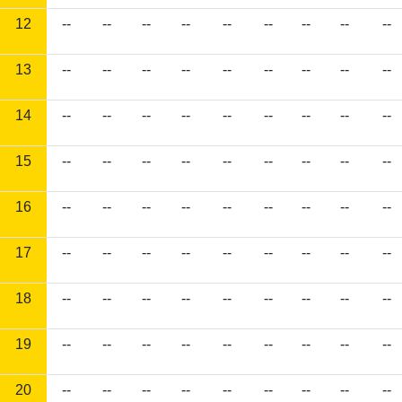
12
--
--
--
--
--
--
--
--
--
13
--
--
--
--
--
--
--
--
--
14
--
--
--
--
--
--
--
--
--
15
--
--
--
--
--
--
--
--
--
16
--
--
--
--
--
--
--
--
--
17
--
--
--
--
--
--
--
--
--
18
--
--
--
--
--
--
--
--
--
19
--
--
--
--
--
--
--
--
--
20
--
--
--
--
--
--
--
--
--