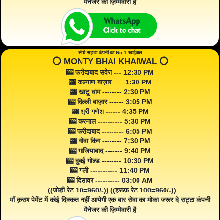
मैनेजर की ज़िम्मेवारी है
सीधे सट्टा कंपनी का No 1 खाईवाल
⭕️ MONTY BHAI KHAIWAL ⭕️
🎰 फरीदाबाद सवेरा --- 12:30 PM
🎰 कल्याण बाज़ार ---- 1:30 PM
🎰 खाटू धाम -------- 2:30 PM
🎰 दिल्ली बाज़ार ------ 3:05 PM
🎰 श्री गणेश ------ 4:35 PM
🎰 करनाल ---------- 5:30 PM
🎰 फरीदाबाद --------- 6:05 PM
🎰 गोवा किंग -------- 7:30 PM
🎰 गाजियाबाद ------- 9:40 PM
🎰 दुबई गोल्ड -------- 10:30 PM
🎰 गली ----------- 11:40 PM
🎰 दिसावर ---------- 03:00 AM
((जोड़ी रेट 10=960/-)) ((हरूफ़ रेट 100=960/-))
माँ क़सम पेमेंट में कोई दिक्कत नहीं आयेगी एक बार सेवा का मोका जरूर दे सट्टा कंपनी
मैनेजर की ज़िम्मेवारी है