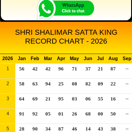
SHRI SHALIMAR SATTA KING
RECORD CHART - 2026
2026
Jan
Feb
Mar
Apr
May
Jun
Jul
Aug
Sep
1
56
42
42
96
71
37
21
87
--
2
58
63
94
25
08
82
09
22
--
3
64
69
21
95
03
06
55
16
--
4
91
92
05
01
26
68
00
50
--
5
28
90
34
87
46
14
43
38
--