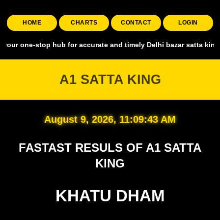
HOME
CHARTS
CONTACT
LOGIN
stop hub for accurate and timely Delhi bazar satta king, covering al
A1 SATTA KING
August 9, 2026, 11:09:44 AM
FASTAST RESULS OF A1 SATTA
KING
KHATU DHAM