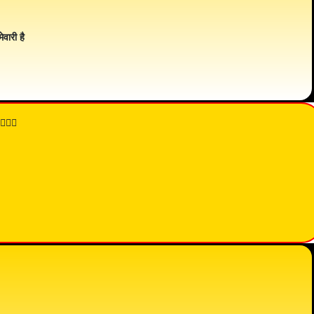
ेवारी है
👇🏾