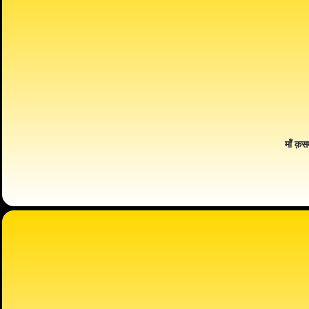
माँ क़स