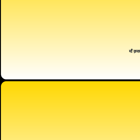
माँ क़स