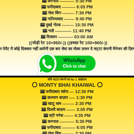
🎰 करनाल ---------- 5:30 PM
🎰 फरीदाबाद --------- 6:05 PM
🎰 गोवा किंग -------- 7:30 PM
🎰 गाजियाबाद ------- 9:40 PM
🎰 दुबई गोल्ड -------- 10:30 PM
🎰 गली ----------- 11:40 PM
🎰 दिसावर ---------- 03:00 AM
((जोड़ी रेट 10=960/-)) ((हरूफ़ रेट 100=960/-))
म पेमेंट में कोई दिक्कत नहीं आयेगी एक बार सेवा का मोका ज़रूर दे सट्टा कंपनी मैनेजर की ज़िम्म
सीधे सट्टा कंपनी का No 1 खाईवाल
⭕️ MONTY BHAI KHAIWAL ⭕️
🎰 फरीदाबाद सवेरा --- 12:30 PM
🎰 कल्याण बाज़ार ---- 1:30 PM
🎰 खाटू धाम -------- 2:30 PM
🎰 दिल्ली बाज़ार ------ 3:05 PM
🎰 श्री गणेश ------ 4:35 PM
🎰 करनाल ---------- 5:30 PM
🎰 फरीदाबाद --------- 6:05 PM
🎰 गोवा किंग -------- 7:30 PM