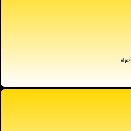
माँ क़स