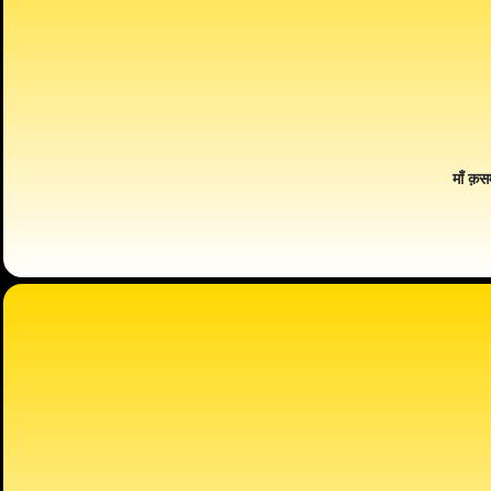
माँ क़स