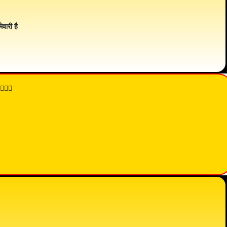
ेवारी है
👇🏾