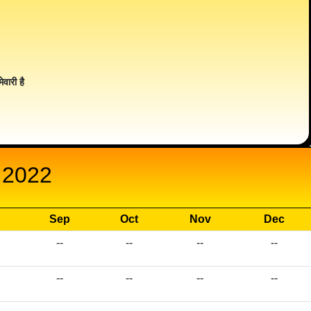
ेवारी है
 2022
Sep
Oct
Nov
Dec
--
--
--
--
--
--
--
--