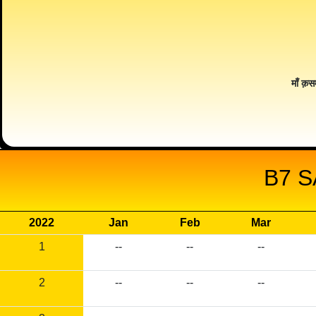
माँ क़स
B7 S
2022
Jan
Feb
Mar
1
--
--
--
2
--
--
--