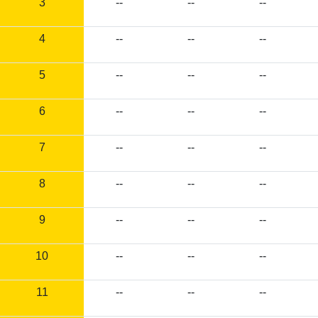
3
--
--
--
4
--
--
--
5
--
--
--
6
--
--
--
7
--
--
--
8
--
--
--
9
--
--
--
10
--
--
--
11
--
--
--