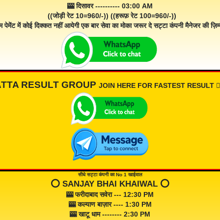
🎰 दिसावर ---------- 03:00 AM
((जोड़ी रेट 10=960/-)) ((हरूफ़ रेट 100=960/-))
म पेमेंट में कोई दिक्कत नहीं आयेगी एक बार सेवा का मोका जरूर दे सट्टा कंपनी मैनेजर की ज़िम्म
ATTA RESULT GROUP
JOIN HERE FOR FASTEST RESULT 👇🏾
सीधे सट्टा कंपनी का No 1 खाईवाल
⭕️ SANJAY BHAI KHAIWAL ⭕️
🎰 फरीदाबाद सवेरा --- 12:30 PM
🎰 कल्याण बाज़ार ---- 1:30 PM
🎰 खाटू धाम -------- 2:30 PM