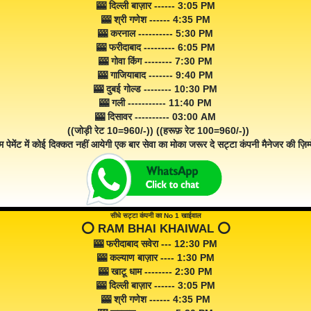
🎰 दिल्ली बाज़ार ------ 3:05 PM
🎰 श्री गणेश ------ 4:35 PM
🎰 करनाल ---------- 5:30 PM
🎰 फरीदाबाद --------- 6:05 PM
🎰 गोवा किंग -------- 7:30 PM
🎰 गाजियाबाद ------- 9:40 PM
🎰 दुबई गोल्ड -------- 10:30 PM
🎰 गली ----------- 11:40 PM
🎰 दिसावर ---------- 03:00 AM
((जोड़ी रेट 10=960/-)) ((हरूफ़ रेट 100=960/-))
म पेमेंट में कोई दिक्कत नहीं आयेगी एक बार सेवा का मोका जरूर दे सट्टा कंपनी मैनेजर की ज़िम्म
सीधे सट्टा कंपनी का No 1 खाईवाल
⭕️ RAM BHAI KHAIWAL ⭕️
🎰 फरीदाबाद सवेरा --- 12:30 PM
🎰 कल्याण बाज़ार ---- 1:30 PM
🎰 खाटू धाम -------- 2:30 PM
🎰 दिल्ली बाज़ार ------ 3:05 PM
🎰 श्री गणेश ------ 4:35 PM