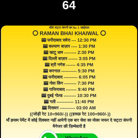
64
सीधे सट्टा कंपनी का No 1 खाईवाल
⭕️ RAMAN BHAI KHAIWAL ⭕️
🎰 फरीदाबाद सवेरा --- 12:30 PM
🎰 कल्याण बाज़ार ---- 1:30 PM
🎰 खाटू धाम -------- 2:30 PM
🎰 दिल्ली बाज़ार ------ 3:05 PM
🎰 श्री गणेश ------ 4:35 PM
🎰 करनाल ---------- 5:30 PM
🎰 फरीदाबाद --------- 6:05 PM
🎰 गोवा किंग -------- 7:30 PM
🎰 गाजियाबाद ------- 9:40 PM
🎰 दुबई गोल्ड -------- 10:30 PM
🎰 गली ----------- 11:40 PM
🎰 दिसावर ---------- 03:00 AM
((जोड़ी रेट 10=960/-)) ((हरूफ़ रेट 100=960/-))
माँ क़सम पेमेंट में कोई दिक्कत नहीं आयेगी एक बार सेवा का मोका जरूर दे सट्टा कंपनी
मैनेजर की ज़िम्मेवारी है