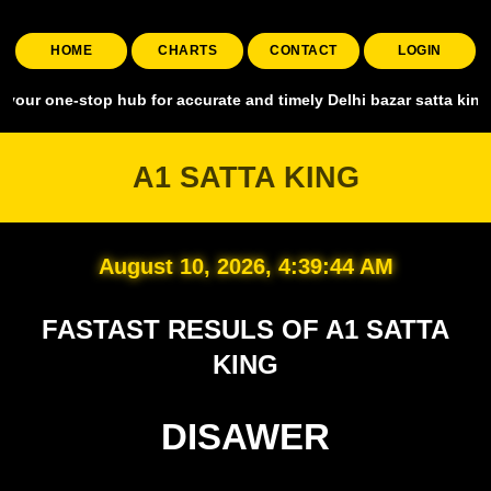
HOME
CHARTS
CONTACT
LOGIN
stop hub for accurate and timely Delhi bazar satta king, covering al
A1 SATTA KING
August 10, 2026, 4:39:45 AM
FASTAST RESULS OF A1 SATTA
KING
DISAWER