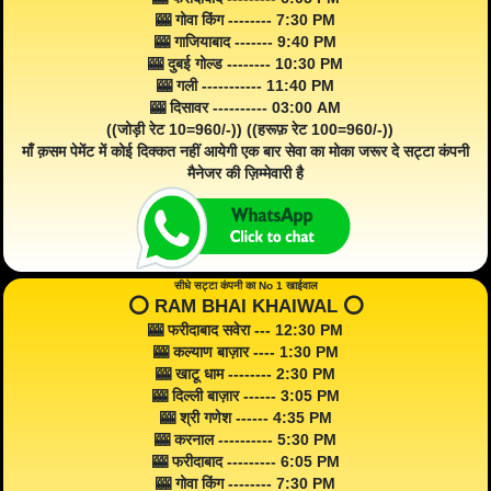
🎰 गोवा किंग -------- 7:30 PM
🎰 गाजियाबाद ------- 9:40 PM
🎰 दुबई गोल्ड -------- 10:30 PM
🎰 गली ----------- 11:40 PM
🎰 दिसावर ---------- 03:00 AM
((जोड़ी रेट 10=960/-)) ((हरूफ़ रेट 100=960/-))
माँ क़सम पेमेंट में कोई दिक्कत नहीं आयेगी एक बार सेवा का मोका जरूर दे सट्टा कंपनी
मैनेजर की ज़िम्मेवारी है
सीधे सट्टा कंपनी का No 1 खाईवाल
⭕️ RAM BHAI KHAIWAL ⭕️
🎰 फरीदाबाद सवेरा --- 12:30 PM
🎰 कल्याण बाज़ार ---- 1:30 PM
🎰 खाटू धाम -------- 2:30 PM
🎰 दिल्ली बाज़ार ------ 3:05 PM
🎰 श्री गणेश ------ 4:35 PM
🎰 करनाल ---------- 5:30 PM
🎰 फरीदाबाद --------- 6:05 PM
🎰 गोवा किंग -------- 7:30 PM