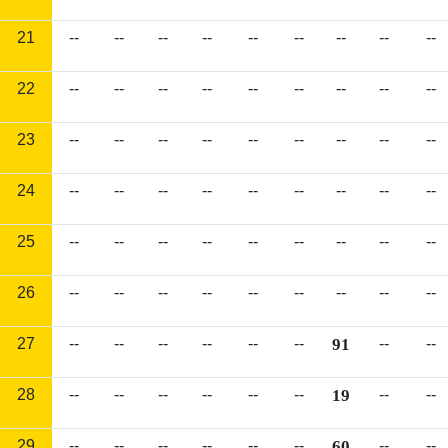
21
--
--
--
--
--
--
--
--
--
22
--
--
--
--
--
--
--
--
--
23
--
--
--
--
--
--
--
--
--
24
--
--
--
--
--
--
--
--
--
25
--
--
--
--
--
--
--
--
--
26
--
--
--
--
--
--
--
--
--
27
--
--
--
--
--
--
91
--
--
28
--
--
--
--
--
--
19
--
--
29
--
--
--
--
--
--
60
--
--