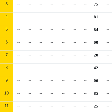
3
--
--
--
--
--
--
--
75
--
4
--
--
--
--
--
--
--
81
--
5
--
--
--
--
--
--
--
84
--
6
--
--
--
--
--
--
--
00
--
7
--
--
--
--
--
--
--
20
--
8
--
--
--
--
--
--
--
42
--
9
--
--
--
--
--
--
--
06
--
10
--
--
--
--
--
--
--
85
--
11
--
--
--
--
--
--
--
25
--