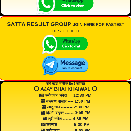
SATTA RESULT GROUP
JOIN HERE FOR FASTEST
RESULT 👇🏾👇🏾
सीधे सट्टा कंपनी का No 1 खाईवाल
⭕️ AJAY BHAI KHAIWAL ⭕️
🎰 फरीदाबाद सवेरा --- 12:30 PM
🎰 कल्याण बाज़ार ---- 1:30 PM
🎰 खाटू धाम -------- 2:30 PM
🎰 दिल्ली बाज़ार ------ 3:05 PM
🎰 श्री गणेश ------ 4:35 PM
🎰 करनाल ---------- 5:30 PM
🎰 फरीदाबाद --------- 6:05 PM