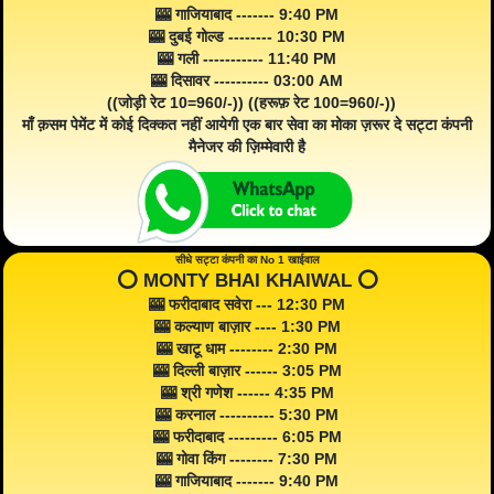
🎰 गाजियाबाद ------- 9:40 PM
🎰 दुबई गोल्ड -------- 10:30 PM
🎰 गली ----------- 11:40 PM
🎰 दिसावर ---------- 03:00 AM
((जोड़ी रेट 10=960/-)) ((हरूफ़ रेट 100=960/-))
माँ क़सम पेमेंट में कोई दिक्कत नहीं आयेगी एक बार सेवा का मोका ज़रूर दे सट्टा कंपनी
मैनेजर की ज़िम्मेवारी है
सीधे सट्टा कंपनी का No 1 खाईवाल
⭕️ MONTY BHAI KHAIWAL ⭕️
🎰 फरीदाबाद सवेरा --- 12:30 PM
🎰 कल्याण बाज़ार ---- 1:30 PM
🎰 खाटू धाम -------- 2:30 PM
🎰 दिल्ली बाज़ार ------ 3:05 PM
🎰 श्री गणेश ------ 4:35 PM
🎰 करनाल ---------- 5:30 PM
🎰 फरीदाबाद --------- 6:05 PM
🎰 गोवा किंग -------- 7:30 PM
🎰 गाजियाबाद ------- 9:40 PM