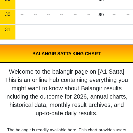
30
--
--
--
--
--
--
89
--
--
31
--
--
--
--
--
--
--
--
--
BALANGIR SATTA KING CHART
Welcome to the balangir page on [A1 Satta]
This is an online hub containing everything you
might want to know about Balangir results
including the outcome for 2026, annual charts,
historical data, monthly result archives, and
up-to-date daily results.
The balangir is readily available here. This chart provides users