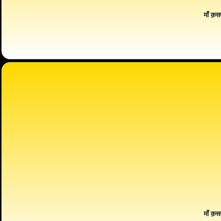
माँ क़स
माँ क़स