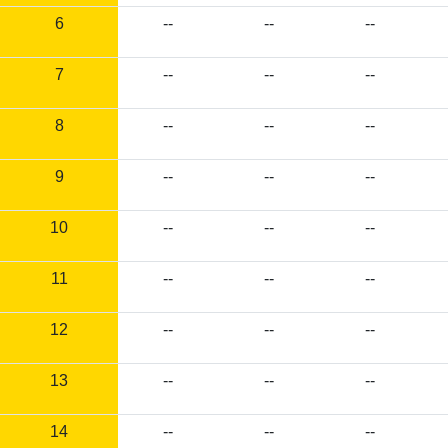
6
--
--
--
7
--
--
--
8
--
--
--
9
--
--
--
10
--
--
--
11
--
--
--
12
--
--
--
13
--
--
--
14
--
--
--