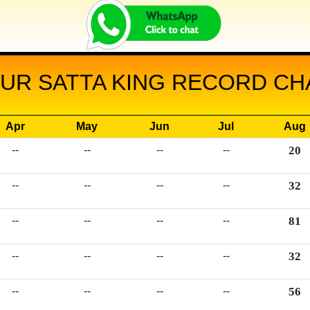
R SATTA KING RECORD CHA
Apr
May
Jun
Jul
Aug
--
--
--
--
20
--
--
--
--
32
--
--
--
--
81
--
--
--
--
32
--
--
--
--
56