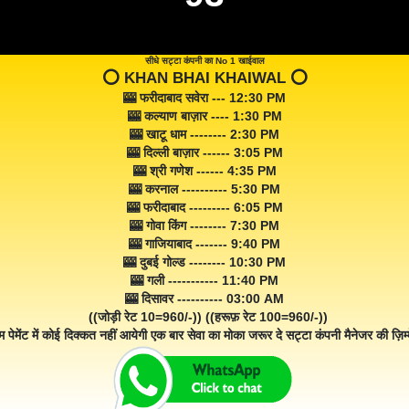
सीधे सट्टा कंपनी का No 1 खाईवाल
⭕️ KHAN BHAI KHAIWAL ⭕️
🎰 फरीदाबाद सवेरा --- 12:30 PM
🎰 कल्याण बाज़ार ---- 1:30 PM
🎰 खाटू धाम -------- 2:30 PM
🎰 दिल्ली बाज़ार ------ 3:05 PM
🎰 श्री गणेश ------ 4:35 PM
🎰 करनाल ---------- 5:30 PM
🎰 फरीदाबाद --------- 6:05 PM
🎰 गोवा किंग -------- 7:30 PM
🎰 गाजियाबाद ------- 9:40 PM
🎰 दुबई गोल्ड -------- 10:30 PM
🎰 गली ----------- 11:40 PM
🎰 दिसावर ---------- 03:00 AM
((जोड़ी रेट 10=960/-)) ((हरूफ़ रेट 100=960/-))
म पेमेंट में कोई दिक्कत नहीं आयेगी एक बार सेवा का मोका जरूर दे सट्टा कंपनी मैनेजर की ज़िम्म