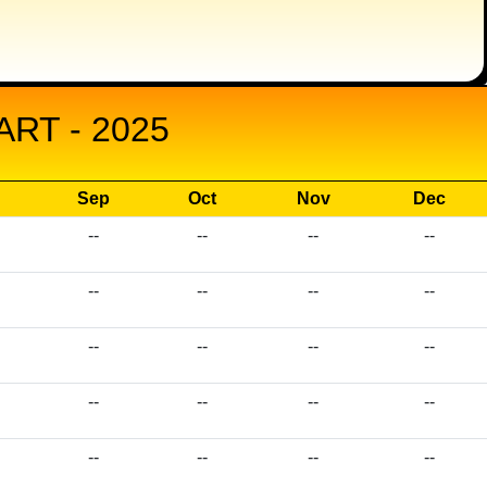
RT - 2025
Sep
Oct
Nov
Dec
--
--
--
--
--
--
--
--
--
--
--
--
--
--
--
--
--
--
--
--