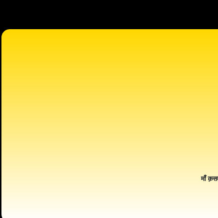
माँ क़स