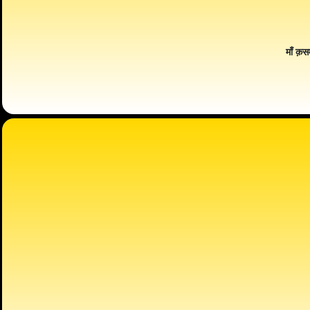
माँ क़स