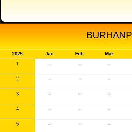
BURHANPU
2025
Jan
Feb
Mar
1
--
--
--
2
--
--
--
3
--
--
--
4
--
--
--
5
--
--
--