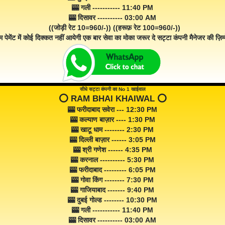
🎰 गली ----------- 11:40 PM
🎰 दिसावर ---------- 03:00 AM
((जोड़ी रेट 10=960/-)) ((हरूफ़ रेट 100=960/-))
म पेमेंट में कोई दिक्कत नहीं आयेगी एक बार सेवा का मोका जरूर दे सट्टा कंपनी मैनेजर की ज़िम्म
सीधे सट्टा कंपनी का No 1 खाईवाल
⭕️ RAM BHAI KHAIWAL ⭕️
🎰 फरीदाबाद सवेरा --- 12:30 PM
🎰 कल्याण बाज़ार ---- 1:30 PM
🎰 खाटू धाम -------- 2:30 PM
🎰 दिल्ली बाज़ार ------ 3:05 PM
🎰 श्री गणेश ------ 4:35 PM
🎰 करनाल ---------- 5:30 PM
🎰 फरीदाबाद --------- 6:05 PM
🎰 गोवा किंग -------- 7:30 PM
🎰 गाजियाबाद ------- 9:40 PM
🎰 दुबई गोल्ड -------- 10:30 PM
🎰 गली ----------- 11:40 PM
🎰 दिसावर ---------- 03:00 AM