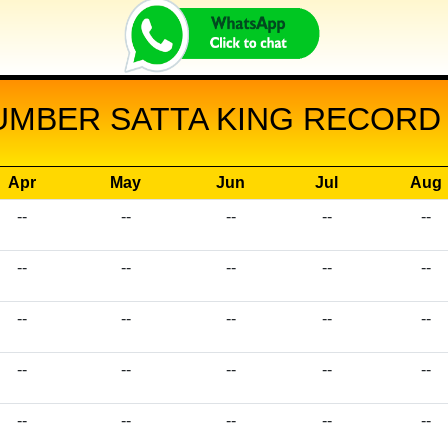
UMBER SATTA KING RECORD 
Apr
May
Jun
Jul
Aug
--
--
--
--
--
--
--
--
--
--
--
--
--
--
--
--
--
--
--
--
--
--
--
--
--