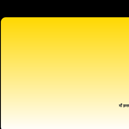
माँ क़स