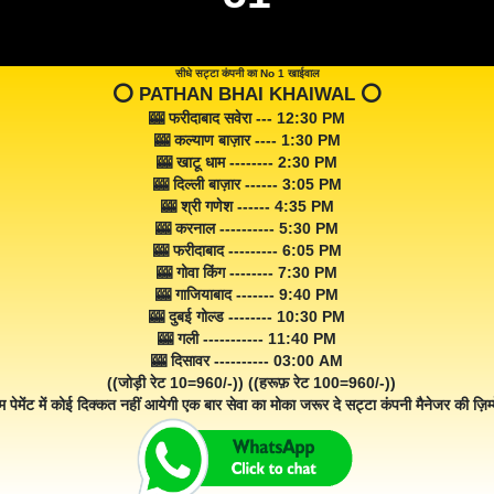
सीधे सट्टा कंपनी का No 1 खाईवाल
⭕️ PATHAN BHAI KHAIWAL ⭕️
🎰 फरीदाबाद सवेरा --- 12:30 PM
🎰 कल्याण बाज़ार ---- 1:30 PM
🎰 खाटू धाम -------- 2:30 PM
🎰 दिल्ली बाज़ार ------ 3:05 PM
🎰 श्री गणेश ------ 4:35 PM
🎰 करनाल ---------- 5:30 PM
🎰 फरीदाबाद --------- 6:05 PM
🎰 गोवा किंग -------- 7:30 PM
🎰 गाजियाबाद ------- 9:40 PM
🎰 दुबई गोल्ड -------- 10:30 PM
🎰 गली ----------- 11:40 PM
🎰 दिसावर ---------- 03:00 AM
((जोड़ी रेट 10=960/-)) ((हरूफ़ रेट 100=960/-))
म पेमेंट में कोई दिक्कत नहीं आयेगी एक बार सेवा का मोका जरूर दे सट्टा कंपनी मैनेजर की ज़िम्म