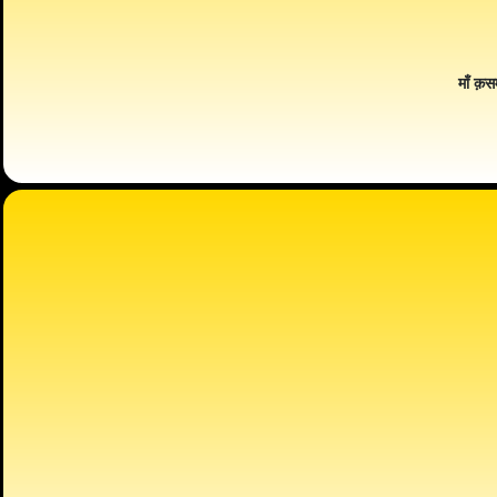
माँ क़स