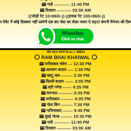
🎰 गली ----------- 11:40 PM
🎰 दिसावर ---------- 03:00 AM
((जोड़ी रेट 10=960/-)) ((हरूफ़ रेट 100=960/-))
म पेमेंट में कोई दिक्कत नहीं आयेगी एक बार सेवा का मोका जरूर दे सट्टा कंपनी मैनेजर की ज़िम्म
सीधे सट्टा कंपनी का No 1 खाईवाल
⭕️ RAM BHAI KHAIWAL ⭕️
🎰 फरीदाबाद सवेरा --- 12:30 PM
🎰 कल्याण बाज़ार ---- 1:30 PM
🎰 खाटू धाम -------- 2:30 PM
🎰 दिल्ली बाज़ार ------ 3:05 PM
🎰 श्री गणेश ------ 4:35 PM
🎰 करनाल ---------- 5:30 PM
🎰 फरीदाबाद --------- 6:05 PM
🎰 गोवा किंग -------- 7:30 PM
🎰 गाजियाबाद ------- 9:40 PM
🎰 दुबई गोल्ड -------- 10:30 PM
🎰 गली ----------- 11:40 PM
🎰 दिसावर ---------- 03:00 AM