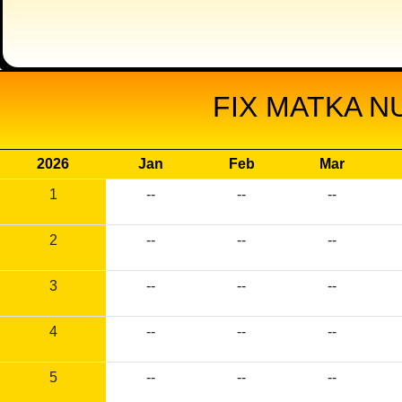
FIX MATKA N
2026
Jan
Feb
Mar
1
--
--
--
2
--
--
--
3
--
--
--
4
--
--
--
5
--
--
--