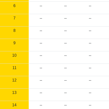
6
--
--
--
7
--
--
--
8
--
--
--
9
--
--
--
10
--
--
--
11
--
--
--
12
--
--
--
13
--
--
--
14
--
--
--