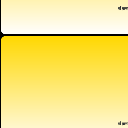
माँ क़स
माँ क़स