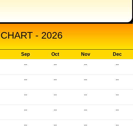
CHART - 2026
Sep
Oct
Nov
Dec
--
--
--
--
--
--
--
--
--
--
--
--
--
--
--
--
--
--
--
--