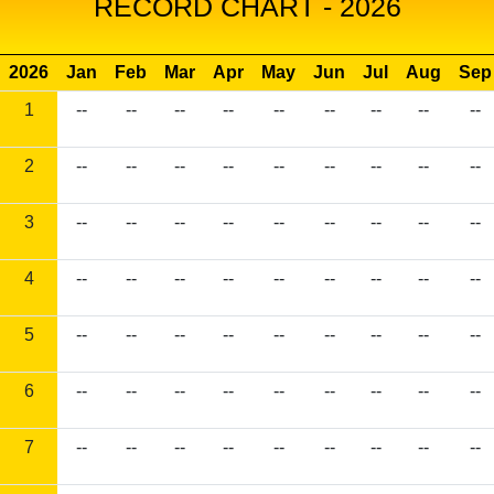
RECORD CHART - 2026
2026
Jan
Feb
Mar
Apr
May
Jun
Jul
Aug
Sep
1
--
--
--
--
--
--
--
--
--
2
--
--
--
--
--
--
--
--
--
3
--
--
--
--
--
--
--
--
--
4
--
--
--
--
--
--
--
--
--
5
--
--
--
--
--
--
--
--
--
6
--
--
--
--
--
--
--
--
--
7
--
--
--
--
--
--
--
--
--