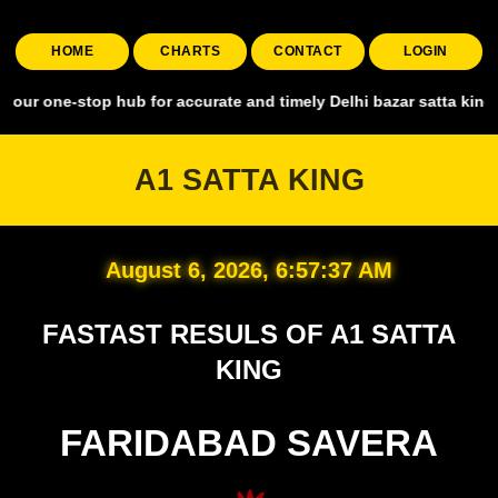
HOME
CHARTS
CONTACT
LOGIN
top hub for accurate and timely Delhi bazar satta king, covering al
A1 SATTA KING
August 6, 2026, 6:57:38 AM
FASTAST RESULS OF A1 SATTA
KING
FARIDABAD SAVERA