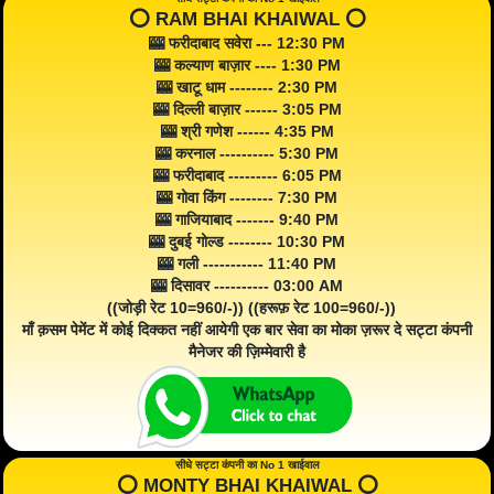
⭕️ RAM BHAI KHAIWAL ⭕️
🎰 फरीदाबाद सवेरा --- 12:30 PM
🎰 कल्याण बाज़ार ---- 1:30 PM
🎰 खाटू धाम -------- 2:30 PM
🎰 दिल्ली बाज़ार ------ 3:05 PM
🎰 श्री गणेश ------ 4:35 PM
🎰 करनाल ---------- 5:30 PM
🎰 फरीदाबाद --------- 6:05 PM
🎰 गोवा किंग -------- 7:30 PM
🎰 गाजियाबाद ------- 9:40 PM
🎰 दुबई गोल्ड -------- 10:30 PM
🎰 गली ----------- 11:40 PM
🎰 दिसावर ---------- 03:00 AM
((जोड़ी रेट 10=960/-)) ((हरूफ़ रेट 100=960/-))
माँ क़सम पेमेंट में कोई दिक्कत नहीं आयेगी एक बार सेवा का मोका ज़रूर दे सट्टा कंपनी
मैनेजर की ज़िम्मेवारी है
सीधे सट्टा कंपनी का No 1 खाईवाल
⭕️ MONTY BHAI KHAIWAL ⭕️