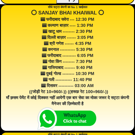
सीधे सट्टा कंपनी का No 1 खाईवाल
⭕️ SANJAY BHAI KHAIWAL ⭕️
🎰 फरीदाबाद सवेरा --- 12:30 PM
🎰 कल्याण बाज़ार ---- 1:30 PM
🎰 खाटू धाम -------- 2:30 PM
🎰 दिल्ली बाज़ार ------ 3:05 PM
🎰 श्री गणेश ------ 4:35 PM
🎰 करनाल ---------- 5:30 PM
🎰 फरीदाबाद --------- 6:05 PM
🎰 गोवा किंग -------- 7:30 PM
🎰 गाजियाबाद ------- 9:40 PM
🎰 दुबई गोल्ड -------- 10:30 PM
🎰 गली ----------- 11:40 PM
🎰 दिसावर ---------- 03:00 AM
((जोड़ी रेट 10=960/-)) ((हरूफ़ रेट 100=960/-))
माँ क़सम पेमेंट में कोई दिक्कत नहीं आयेगी एक बार सेवा का मोका जरूर दे सट्टा कंपनी
मैनेजर की ज़िम्मेवारी है
सीधे सट्टा कंपनी का No 1 खाईवाल