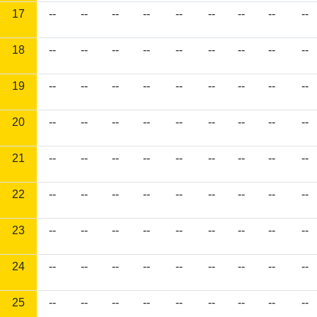
17
--
--
--
--
--
--
--
--
--
18
--
--
--
--
--
--
--
--
--
19
--
--
--
--
--
--
--
--
--
20
--
--
--
--
--
--
--
--
--
21
--
--
--
--
--
--
--
--
--
22
--
--
--
--
--
--
--
--
--
23
--
--
--
--
--
--
--
--
--
24
--
--
--
--
--
--
--
--
--
25
--
--
--
--
--
--
--
--
--