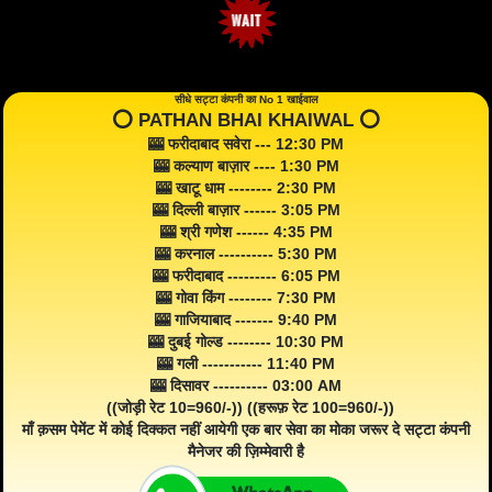
सीधे सट्टा कंपनी का No 1 खाईवाल
⭕️ PATHAN BHAI KHAIWAL ⭕️
🎰 फरीदाबाद सवेरा --- 12:30 PM
🎰 कल्याण बाज़ार ---- 1:30 PM
🎰 खाटू धाम -------- 2:30 PM
🎰 दिल्ली बाज़ार ------ 3:05 PM
🎰 श्री गणेश ------ 4:35 PM
🎰 करनाल ---------- 5:30 PM
🎰 फरीदाबाद --------- 6:05 PM
🎰 गोवा किंग -------- 7:30 PM
🎰 गाजियाबाद ------- 9:40 PM
🎰 दुबई गोल्ड -------- 10:30 PM
🎰 गली ----------- 11:40 PM
🎰 दिसावर ---------- 03:00 AM
((जोड़ी रेट 10=960/-)) ((हरूफ़ रेट 100=960/-))
माँ क़सम पेमेंट में कोई दिक्कत नहीं आयेगी एक बार सेवा का मोका जरूर दे सट्टा कंपनी
मैनेजर की ज़िम्मेवारी है