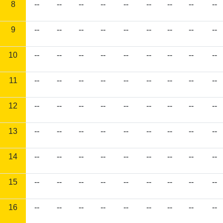
8
--
--
--
--
--
--
--
--
--
9
--
--
--
--
--
--
--
--
--
10
--
--
--
--
--
--
--
--
--
11
--
--
--
--
--
--
--
--
--
12
--
--
--
--
--
--
--
--
--
13
--
--
--
--
--
--
--
--
--
14
--
--
--
--
--
--
--
--
--
15
--
--
--
--
--
--
--
--
--
16
--
--
--
--
--
--
--
--
--