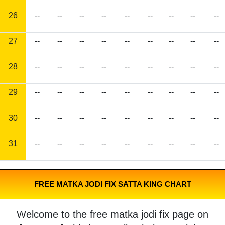
26
--
--
--
--
--
--
--
--
--
27
--
--
--
--
--
--
--
--
--
28
--
--
--
--
--
--
--
--
--
29
--
--
--
--
--
--
--
--
--
30
--
--
--
--
--
--
--
--
--
31
--
--
--
--
--
--
--
--
--
FREE MATKA JODI FIX SATTA KING CHART
Welcome to the free matka jodi fix page on