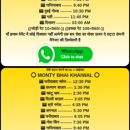
🎰 गाजियाबाद ------- 9:40 PM
🎰 दुबई गोल्ड -------- 10:30 PM
🎰 गली ----------- 11:40 PM
🎰 दिसावर ---------- 03:00 AM
((जोड़ी रेट 10=960/-)) ((हरूफ़ रेट 100=960/-))
माँ क़सम पेमेंट में कोई दिक्कत नहीं आयेगी एक बार सेवा का मोका ज़रूर दे सट्टा कंपनी
मैनेजर की ज़िम्मेवारी है
सीधे सट्टा कंपनी का No 1 खाईवाल
⭕️ MONTY BHAI KHAIWAL ⭕️
🎰 फरीदाबाद सवेरा --- 12:30 PM
🎰 कल्याण बाज़ार ---- 1:30 PM
🎰 खाटू धाम -------- 2:30 PM
🎰 दिल्ली बाज़ार ------ 3:05 PM
🎰 श्री गणेश ------ 4:35 PM
🎰 करनाल ---------- 5:30 PM
🎰 फरीदाबाद --------- 6:05 PM
🎰 गोवा किंग -------- 7:30 PM
🎰 गाजियाबाद ------- 9:40 PM