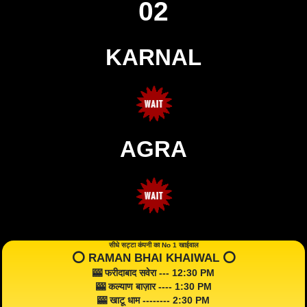
02
KARNAL
AGRA
सीधे सट्टा कंपनी का No 1 खाईवाल
⭕️ RAMAN BHAI KHAIWAL ⭕️
🎰 फरीदाबाद सवेरा --- 12:30 PM
🎰 कल्याण बाज़ार ---- 1:30 PM
🎰 खाटू धाम -------- 2:30 PM