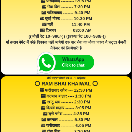
🎰 फरीदाबाद --------- 6:05 PM
🎰 गोवा किंग -------- 7:30 PM
🎰 गाजियाबाद ------- 9:40 PM
🎰 दुबई गोल्ड -------- 10:30 PM
🎰 गली ----------- 11:40 PM
🎰 दिसावर ---------- 03:00 AM
((जोड़ी रेट 10=960/-)) ((हरूफ़ रेट 100=960/-))
माँ क़सम पेमेंट में कोई दिक्कत नहीं आयेगी एक बार सेवा का मोका जरूर दे सट्टा कंपनी
मैनेजर की ज़िम्मेवारी है
सीधे सट्टा कंपनी का No 1 खाईवाल
⭕️ RAM BHAI KHAIWAL ⭕️
🎰 फरीदाबाद सवेरा --- 12:30 PM
🎰 कल्याण बाज़ार ---- 1:30 PM
🎰 खाटू धाम -------- 2:30 PM
🎰 दिल्ली बाज़ार ------ 3:05 PM
🎰 श्री गणेश ------ 4:35 PM
🎰 करनाल ---------- 5:30 PM
🎰 फरीदाबाद --------- 6:05 PM
🎰 गोवा किंग -------- 7:30 PM