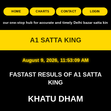
HOME
CHARTS
CONTACT
LOGIN
top hub for accurate and timely Delhi bazar satta king, covering all
A1 SATTA KING
August 9, 2026, 11:53:10 AM
FASTAST RESULS OF A1 SATTA
KING
KHATU DHAM