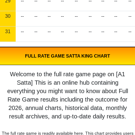
29
--
--
--
--
--
--
--
--
--
30
--
--
--
--
--
--
--
--
--
31
--
--
--
--
--
--
--
--
--
FULL RATE GAME SATTA KING CHART
Welcome to the full rate game page on [A1
Satta] This is an online hub containing
everything you might want to know about Full
Rate Game results including the outcome for
2026, annual charts, historical data, monthly
result archives, and up-to-date daily results.
The full rate game is readily available here. This chart provides users