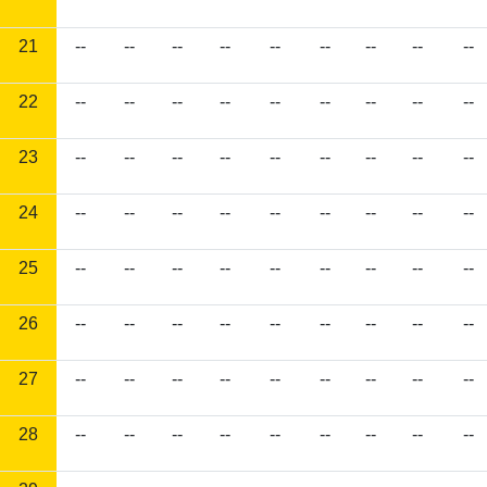
21
--
--
--
--
--
--
--
--
--
22
--
--
--
--
--
--
--
--
--
23
--
--
--
--
--
--
--
--
--
24
--
--
--
--
--
--
--
--
--
25
--
--
--
--
--
--
--
--
--
26
--
--
--
--
--
--
--
--
--
27
--
--
--
--
--
--
--
--
--
28
--
--
--
--
--
--
--
--
--