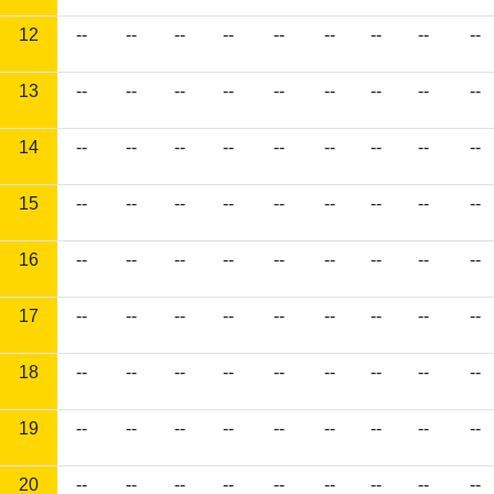
12
--
--
--
--
--
--
--
--
--
13
--
--
--
--
--
--
--
--
--
14
--
--
--
--
--
--
--
--
--
15
--
--
--
--
--
--
--
--
--
16
--
--
--
--
--
--
--
--
--
17
--
--
--
--
--
--
--
--
--
18
--
--
--
--
--
--
--
--
--
19
--
--
--
--
--
--
--
--
--
20
--
--
--
--
--
--
--
--
--