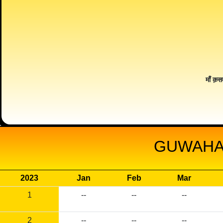
माँ क़स
GUWAHAT
2023
Jan
Feb
Mar
1
--
--
--
2
--
--
--