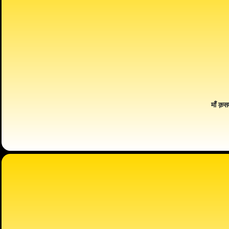
माँ क़स