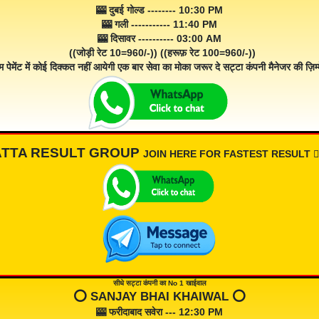
🎰 दुबई गोल्ड -------- 10:30 PM
🎰 गली ----------- 11:40 PM
🎰 दिसावर ---------- 03:00 AM
((जोड़ी रेट 10=960/-)) ((हरूफ़ रेट 100=960/-))
म पेमेंट में कोई दिक्कत नहीं आयेगी एक बार सेवा का मोका जरूर दे सट्टा कंपनी मैनेजर की ज़िम्म
ATTA RESULT GROUP
JOIN HERE FOR FASTEST RESULT 👇🏾
सीधे सट्टा कंपनी का No 1 खाईवाल
⭕️ SANJAY BHAI KHAIWAL ⭕️
🎰 फरीदाबाद सवेरा --- 12:30 PM