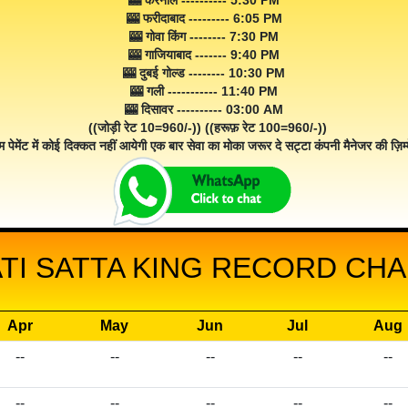
🎰 करनाल ---------- 5:30 PM
🎰 फरीदाबाद --------- 6:05 PM
🎰 गोवा किंग -------- 7:30 PM
🎰 गाजियाबाद ------- 9:40 PM
🎰 दुबई गोल्ड -------- 10:30 PM
🎰 गली ----------- 11:40 PM
🎰 दिसावर ---------- 03:00 AM
((जोड़ी रेट 10=960/-)) ((हरूफ़ रेट 100=960/-))
म पेमेंट में कोई दिक्कत नहीं आयेगी एक बार सेवा का मोका जरूर दे सट्टा कंपनी मैनेजर की ज़िम्म
I SATTA KING RECORD CHAR
Apr
May
Jun
Jul
Aug
--
--
--
--
--
--
--
--
--
--