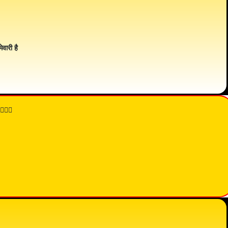
ेवारी है
👇🏾