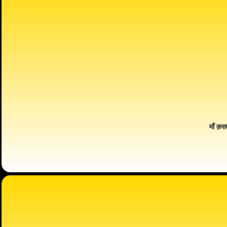
माँ क़स