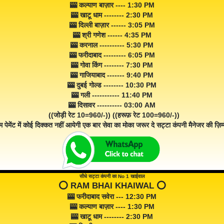
🎰 कल्याण बाज़ार ---- 1:30 PM
🎰 खाटू धाम -------- 2:30 PM
🎰 दिल्ली बाज़ार ------ 3:05 PM
🎰 श्री गणेश ------ 4:35 PM
🎰 करनाल ---------- 5:30 PM
🎰 फरीदाबाद --------- 6:05 PM
🎰 गोवा किंग -------- 7:30 PM
🎰 गाजियाबाद ------- 9:40 PM
🎰 दुबई गोल्ड -------- 10:30 PM
🎰 गली ----------- 11:40 PM
🎰 दिसावर ---------- 03:00 AM
((जोड़ी रेट 10=960/-)) ((हरूफ़ रेट 100=960/-))
म पेमेंट में कोई दिक्कत नहीं आयेगी एक बार सेवा का मोका जरूर दे सट्टा कंपनी मैनेजर की ज़िम्म
सीधे सट्टा कंपनी का No 1 खाईवाल
⭕️ RAM BHAI KHAIWAL ⭕️
🎰 फरीदाबाद सवेरा --- 12:30 PM
🎰 कल्याण बाज़ार ---- 1:30 PM
🎰 खाटू धाम -------- 2:30 PM