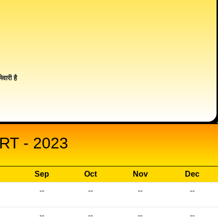
ेवारी है
T - 2023
Sep
Oct
Nov
Dec
--
--
--
--
--
--
--
--