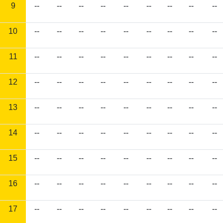
9
--
--
--
--
--
--
--
--
--
10
--
--
--
--
--
--
--
--
--
11
--
--
--
--
--
--
--
--
--
12
--
--
--
--
--
--
--
--
--
13
--
--
--
--
--
--
--
--
--
14
--
--
--
--
--
--
--
--
--
15
--
--
--
--
--
--
--
--
--
16
--
--
--
--
--
--
--
--
--
17
--
--
--
--
--
--
--
--
--