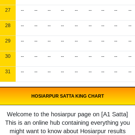
27
--
--
--
--
--
--
--
--
--
28
--
--
--
--
--
--
--
--
--
29
--
--
--
--
--
--
--
--
--
30
--
--
--
--
--
--
--
--
--
31
--
--
--
--
--
--
--
--
--
HOSIARPUR SATTA KING CHART
Welcome to the hosiarpur page on [A1 Satta]
This is an online hub containing everything you
might want to know about Hosiarpur results