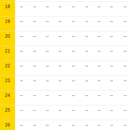
18
--
--
--
--
--
--
--
--
--
19
--
--
--
--
--
--
--
--
--
20
--
--
--
--
--
--
--
--
--
21
--
--
--
--
--
--
--
--
--
22
--
--
--
--
--
--
--
--
--
23
--
--
--
--
--
--
--
--
--
24
--
--
--
--
--
--
--
--
--
25
--
--
--
--
--
--
--
--
--
26
--
--
--
--
--
--
--
--
--