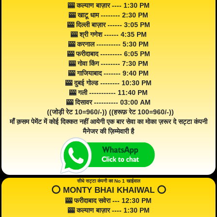
🎰 कल्याण बाज़ार ---- 1:30 PM
🎰 खाटू धाम -------- 2:30 PM
🎰 दिल्ली बाज़ार ------ 3:05 PM
🎰 श्री गणेश ------ 4:35 PM
🎰 करनाल ---------- 5:30 PM
🎰 फरीदाबाद --------- 6:05 PM
🎰 गोवा किंग -------- 7:30 PM
🎰 गाजियाबाद ------- 9:40 PM
🎰 दुबई गोल्ड -------- 10:30 PM
🎰 गली ----------- 11:40 PM
🎰 दिसावर ---------- 03:00 AM
((जोड़ी रेट 10=960/-)) ((हरूफ़ रेट 100=960/-))
माँ क़सम पेमेंट में कोई दिक्कत नहीं आयेगी एक बार सेवा का मोका ज़रूर दे सट्टा कंपनी
मैनेजर की ज़िम्मेवारी है
सीधे सट्टा कंपनी का No 1 खाईवाल
⭕️ MONTY BHAI KHAIWAL ⭕️
🎰 फरीदाबाद सवेरा --- 12:30 PM
🎰 कल्याण बाज़ार ---- 1:30 PM