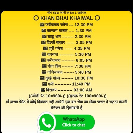
सीधे सट्टा कंपनी का No 1 खाईवाल
⭕️ KHAN BHAI KHAIWAL ⭕️
🎰 फरीदाबाद सवेरा --- 12:30 PM
🎰 कल्याण बाज़ार ---- 1:30 PM
🎰 खाटू धाम -------- 2:30 PM
🎰 दिल्ली बाज़ार ------ 3:05 PM
🎰 श्री गणेश ------ 4:35 PM
🎰 करनाल ---------- 5:30 PM
🎰 फरीदाबाद --------- 6:05 PM
🎰 गोवा किंग -------- 7:30 PM
🎰 गाजियाबाद ------- 9:40 PM
🎰 दुबई गोल्ड -------- 10:30 PM
🎰 गली ----------- 11:40 PM
🎰 दिसावर ---------- 03:00 AM
((जोड़ी रेट 10=960/-)) ((हरूफ़ रेट 100=960/-))
माँ क़सम पेमेंट में कोई दिक्कत नहीं आयेगी एक बार सेवा का मोका जरूर दे सट्टा कंपनी
मैनेजर की ज़िम्मेवारी है