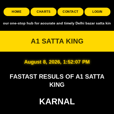
HOME
CHARTS
CONTACT
LOGIN
top hub for accurate and timely Delhi bazar satta king, covering al
A1 SATTA KING
August 8, 2026, 1:52:08 PM
FASTAST RESULS OF A1 SATTA
KING
KARNAL