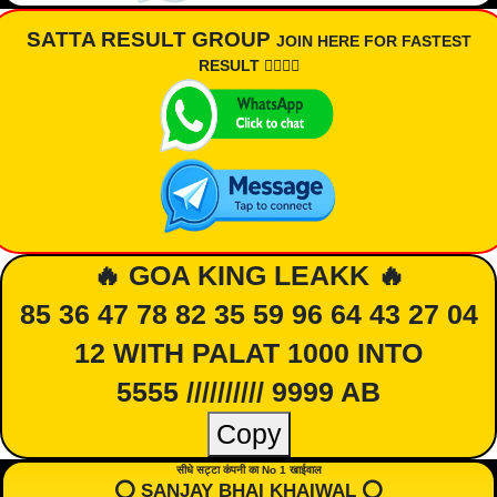
SATTA RESULT GROUP
JOIN HERE FOR FASTEST
RESULT 👇🏾👇🏾
🔥 GOA KING LEAKK 🔥
85 36 47 78 82 35 59 96 64 43 27 04
12 WITH PALAT 1000 INTO
5555 ////////// 9999 AB
Copy
सीधे सट्टा कंपनी का No 1 खाईवाल
⭕️ SANJAY BHAI KHAIWAL ⭕️