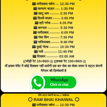
🎰 फरीदाबाद सवेरा --- 12:30 PM
🎰 कल्याण बाज़ार ---- 1:30 PM
🎰 खाटू धाम -------- 2:30 PM
🎰 दिल्ली बाज़ार ------ 3:05 PM
🎰 श्री गणेश ------ 4:35 PM
🎰 करनाल ---------- 5:30 PM
🎰 फरीदाबाद --------- 6:05 PM
🎰 गोवा किंग -------- 7:30 PM
🎰 गाजियाबाद ------- 9:40 PM
🎰 दुबई गोल्ड -------- 10:30 PM
🎰 गली ----------- 11:40 PM
🎰 दिसावर ---------- 03:00 AM
((जोड़ी रेट 10=960/-)) ((हरूफ़ रेट 100=960/-))
माँ क़सम पेमेंट में कोई दिक्कत नहीं आयेगी एक बार सेवा का मोका जरूर दे सट्टा कंपनी
मैनेजर की ज़िम्मेवारी है
सीधे सट्टा कंपनी का No 1 खाईवाल
⭕️ RAM BHAI KHAIWAL ⭕️
🎰 फरीदाबाद सवेरा --- 12:30 PM