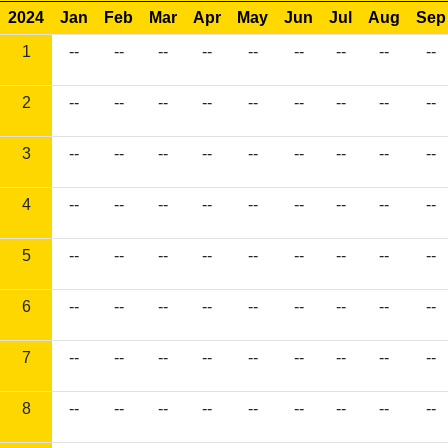
2024
Jan
Feb
Mar
Apr
May
Jun
Jul
Aug
Sep
1
--
--
--
--
--
--
--
--
--
2
--
--
--
--
--
--
--
--
--
3
--
--
--
--
--
--
--
--
--
4
--
--
--
--
--
--
--
--
--
5
--
--
--
--
--
--
--
--
--
6
--
--
--
--
--
--
--
--
--
7
--
--
--
--
--
--
--
--
--
8
--
--
--
--
--
--
--
--
--