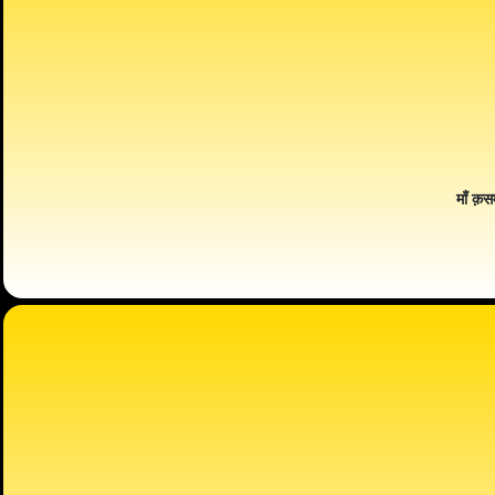
माँ क़स