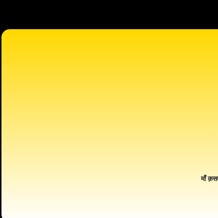
माँ क़स