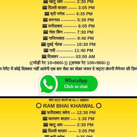
🎰 खाटू धाम -------- 2:30 PM
🎰 दिल्ली बाज़ार ------ 3:05 PM
🎰 श्री गणेश ------ 4:35 PM
🎰 करनाल ---------- 5:30 PM
🎰 फरीदाबाद --------- 6:05 PM
🎰 गोवा किंग -------- 7:30 PM
🎰 गाजियाबाद ------- 9:40 PM
🎰 दुबई गोल्ड -------- 10:30 PM
🎰 गली ----------- 11:40 PM
🎰 दिसावर ---------- 03:00 AM
((जोड़ी रेट 10=960/-)) ((हरूफ़ रेट 100=960/-))
म पेमेंट में कोई दिक्कत नहीं आयेगी एक बार सेवा का मोका जरूर दे सट्टा कंपनी मैनेजर की ज़िम्म
सीधे सट्टा कंपनी का No 1 खाईवाल
⭕️ RAM BHAI KHAIWAL ⭕️
🎰 फरीदाबाद सवेरा --- 12:30 PM
🎰 कल्याण बाज़ार ---- 1:30 PM
🎰 खाटू धाम -------- 2:30 PM
🎰 दिल्ली बाज़ार ------ 3:05 PM