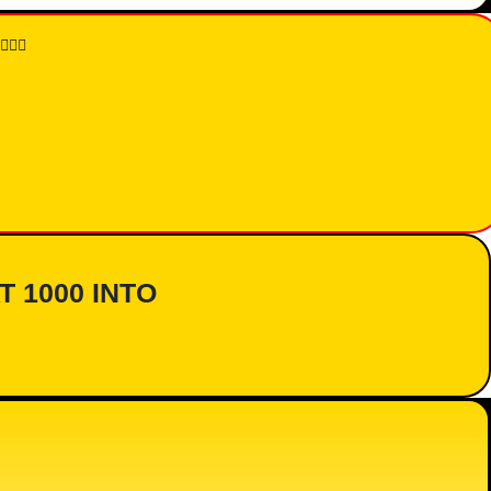
👇🏾
AT 1000 INTO