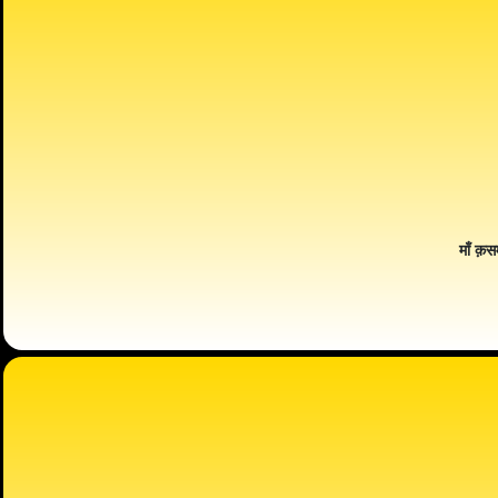
माँ क़स