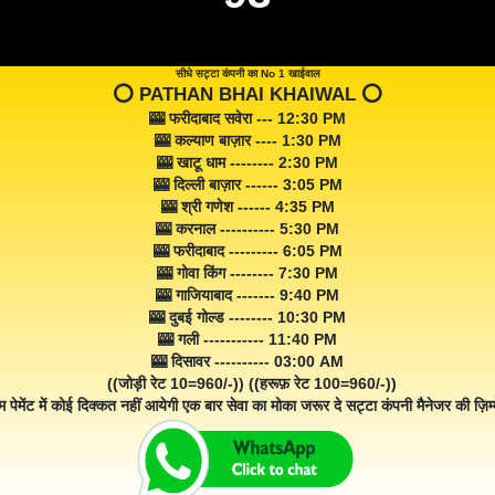
सीधे सट्टा कंपनी का No 1 खाईवाल
⭕️ PATHAN BHAI KHAIWAL ⭕️
🎰 फरीदाबाद सवेरा --- 12:30 PM
🎰 कल्याण बाज़ार ---- 1:30 PM
🎰 खाटू धाम -------- 2:30 PM
🎰 दिल्ली बाज़ार ------ 3:05 PM
🎰 श्री गणेश ------ 4:35 PM
🎰 करनाल ---------- 5:30 PM
🎰 फरीदाबाद --------- 6:05 PM
🎰 गोवा किंग -------- 7:30 PM
🎰 गाजियाबाद ------- 9:40 PM
🎰 दुबई गोल्ड -------- 10:30 PM
🎰 गली ----------- 11:40 PM
🎰 दिसावर ---------- 03:00 AM
((जोड़ी रेट 10=960/-)) ((हरूफ़ रेट 100=960/-))
म पेमेंट में कोई दिक्कत नहीं आयेगी एक बार सेवा का मोका जरूर दे सट्टा कंपनी मैनेजर की ज़िम्म