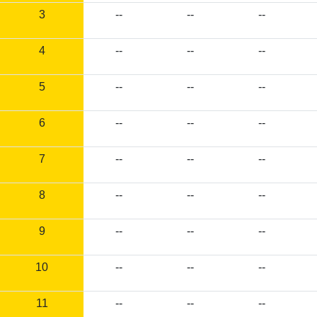
3
--
--
--
4
--
--
--
5
--
--
--
6
--
--
--
7
--
--
--
8
--
--
--
9
--
--
--
10
--
--
--
11
--
--
--