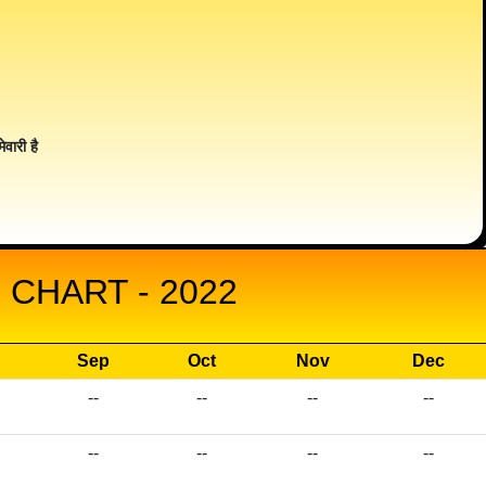
ेवारी है
CHART - 2022
Sep
Oct
Nov
Dec
--
--
--
--
--
--
--
--