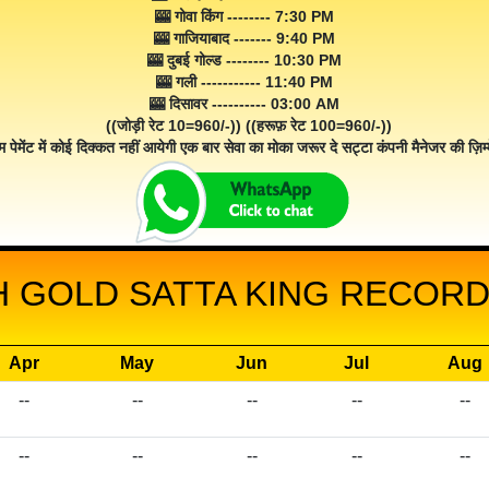
🎰 गोवा किंग -------- 7:30 PM
🎰 गाजियाबाद ------- 9:40 PM
🎰 दुबई गोल्ड -------- 10:30 PM
🎰 गली ----------- 11:40 PM
🎰 दिसावर ---------- 03:00 AM
((जोड़ी रेट 10=960/-)) ((हरूफ़ रेट 100=960/-))
म पेमेंट में कोई दिक्कत नहीं आयेगी एक बार सेवा का मोका जरूर दे सट्टा कंपनी मैनेजर की ज़िम्म
 GOLD SATTA KING RECORD 
Apr
May
Jun
Jul
Aug
--
--
--
--
--
--
--
--
--
--