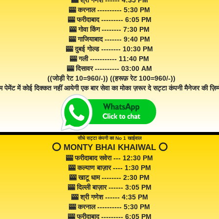
🎰 श्री गणेश ------ 4:35 PM
🎰 करनाल ---------- 5:30 PM
🎰 फरीदाबाद --------- 6:05 PM
🎰 गोवा किंग -------- 7:30 PM
🎰 गाजियाबाद ------- 9:40 PM
🎰 दुबई गोल्ड -------- 10:30 PM
🎰 गली ----------- 11:40 PM
🎰 दिसावर ---------- 03:00 AM
((जोड़ी रेट 10=960/-)) ((हरूफ़ रेट 100=960/-))
म पेमेंट में कोई दिक्कत नहीं आयेगी एक बार सेवा का मोका ज़रूर दे सट्टा कंपनी मैनेजर की ज़िम्म
सीधे सट्टा कंपनी का No 1 खाईवाल
⭕️ MONTY BHAI KHAIWAL ⭕️
🎰 फरीदाबाद सवेरा --- 12:30 PM
🎰 कल्याण बाज़ार ---- 1:30 PM
🎰 खाटू धाम -------- 2:30 PM
🎰 दिल्ली बाज़ार ------ 3:05 PM
🎰 श्री गणेश ------ 4:35 PM
🎰 करनाल ---------- 5:30 PM
🎰 फरीदाबाद --------- 6:05 PM