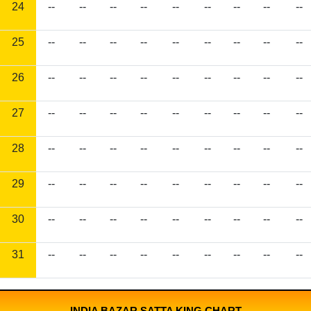
24
--
--
--
--
--
--
--
--
--
25
--
--
--
--
--
--
--
--
--
26
--
--
--
--
--
--
--
--
--
27
--
--
--
--
--
--
--
--
--
28
--
--
--
--
--
--
--
--
--
29
--
--
--
--
--
--
--
--
--
30
--
--
--
--
--
--
--
--
--
31
--
--
--
--
--
--
--
--
--
INDIA BAZAR SATTA KING CHART