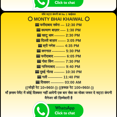
सीधे सट्टा कंपनी का No 1 खाईवाल
⭕️ MONTY BHAI KHAIWAL ⭕️
🎰 फरीदाबाद सवेरा --- 12:30 PM
🎰 कल्याण बाज़ार ---- 1:30 PM
🎰 खाटू धाम -------- 2:30 PM
🎰 दिल्ली बाज़ार ------ 3:05 PM
🎰 श्री गणेश ------ 4:35 PM
🎰 करनाल ---------- 5:30 PM
🎰 फरीदाबाद --------- 6:05 PM
🎰 गोवा किंग -------- 7:30 PM
🎰 गाजियाबाद ------- 9:40 PM
🎰 दुबई गोल्ड -------- 10:30 PM
🎰 गली ----------- 11:40 PM
🎰 दिसावर ---------- 03:00 AM
((जोड़ी रेट 10=960/-)) ((हरूफ़ रेट 100=960/-))
माँ क़सम पेमेंट में कोई दिक्कत नहीं आयेगी एक बार सेवा का मोका जरूर दे सट्टा कंपनी
मैनेजर की ज़िम्मेवारी है