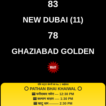
83
NEW DUBAI (11)
78
GHAZIABAD GOLDEN
सीधे सट्टा कंपनी का No 1 खाईवाल
⭕️ PATHAN BHAI KHAIWAL ⭕️
🎰 फरीदाबाद सवेरा --- 12:30 PM
🎰 कल्याण बाज़ार ---- 1:30 PM
🎰 खाटू धाम -------- 2:30 PM