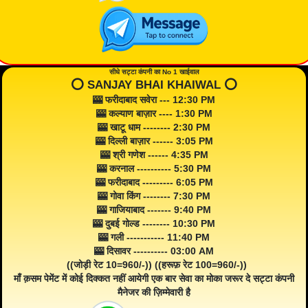
सीधे सट्टा कंपनी का No 1 खाईवाल
⭕️ SANJAY BHAI KHAIWAL ⭕️
🎰 फरीदाबाद सवेरा --- 12:30 PM
🎰 कल्याण बाज़ार ---- 1:30 PM
🎰 खाटू धाम -------- 2:30 PM
🎰 दिल्ली बाज़ार ------ 3:05 PM
🎰 श्री गणेश ------ 4:35 PM
🎰 करनाल ---------- 5:30 PM
🎰 फरीदाबाद --------- 6:05 PM
🎰 गोवा किंग -------- 7:30 PM
🎰 गाजियाबाद ------- 9:40 PM
🎰 दुबई गोल्ड -------- 10:30 PM
🎰 गली ----------- 11:40 PM
🎰 दिसावर ---------- 03:00 AM
((जोड़ी रेट 10=960/-)) ((हरूफ़ रेट 100=960/-))
माँ क़सम पेमेंट में कोई दिक्कत नहीं आयेगी एक बार सेवा का मोका जरूर दे सट्टा कंपनी
मैनेजर की ज़िम्मेवारी है