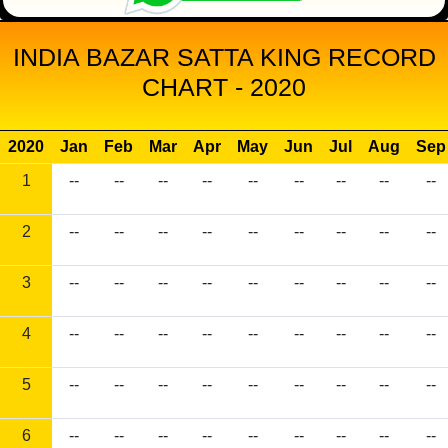
INDIA BAZAR SATTA KING RECORD
CHART - 2020
2020
Jan
Feb
Mar
Apr
May
Jun
Jul
Aug
Sep
1
--
--
--
--
--
--
--
--
--
2
--
--
--
--
--
--
--
--
--
3
--
--
--
--
--
--
--
--
--
4
--
--
--
--
--
--
--
--
--
5
--
--
--
--
--
--
--
--
--
6
--
--
--
--
--
--
--
--
--