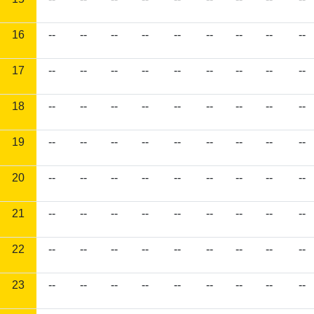
16
--
--
--
--
--
--
--
--
--
17
--
--
--
--
--
--
--
--
--
18
--
--
--
--
--
--
--
--
--
19
--
--
--
--
--
--
--
--
--
20
--
--
--
--
--
--
--
--
--
21
--
--
--
--
--
--
--
--
--
22
--
--
--
--
--
--
--
--
--
23
--
--
--
--
--
--
--
--
--