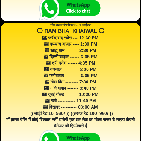
सीधे सट्टा कंपनी का No 1 खाईवाल
⭕️ RAM BHAI KHAIWAL ⭕️
🎰 फरीदाबाद सवेरा --- 12:30 PM
🎰 कल्याण बाज़ार ---- 1:30 PM
🎰 खाटू धाम -------- 2:30 PM
🎰 दिल्ली बाज़ार ------ 3:05 PM
🎰 श्री गणेश ------ 4:35 PM
🎰 करनाल ---------- 5:30 PM
🎰 फरीदाबाद --------- 6:05 PM
🎰 गोवा किंग -------- 7:30 PM
🎰 गाजियाबाद ------- 9:40 PM
🎰 दुबई गोल्ड -------- 10:30 PM
🎰 गली ----------- 11:40 PM
🎰 दिसावर ---------- 03:00 AM
((जोड़ी रेट 10=960/-)) ((हरूफ़ रेट 100=960/-))
माँ क़सम पेमेंट में कोई दिक्कत नहीं आयेगी एक बार सेवा का मोका ज़रूर दे सट्टा कंपनी
मैनेजर की ज़िम्मेवारी है