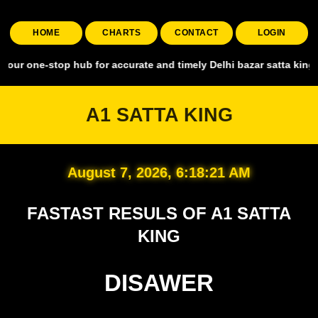
HOME
CHARTS
CONTACT
LOGIN
top hub for accurate and timely Delhi bazar satta king, covering all
A1 SATTA KING
August 7, 2026, 6:18:22 AM
FASTAST RESULS OF A1 SATTA
KING
DISAWER