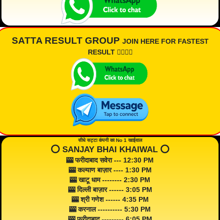
SATTA RESULT GROUP
JOIN HERE FOR FASTEST
RESULT 👇🏾👇🏾
सीधे सट्टा कंपनी का No 1 खाईवाल
⭕️ SANJAY BHAI KHAIWAL ⭕️
🎰 फरीदाबाद सवेरा --- 12:30 PM
🎰 कल्याण बाज़ार ---- 1:30 PM
🎰 खाटू धाम -------- 2:30 PM
🎰 दिल्ली बाज़ार ------ 3:05 PM
🎰 श्री गणेश ------ 4:35 PM
🎰 करनाल ---------- 5:30 PM
🎰 फरीदाबाद --------- 6:05 PM