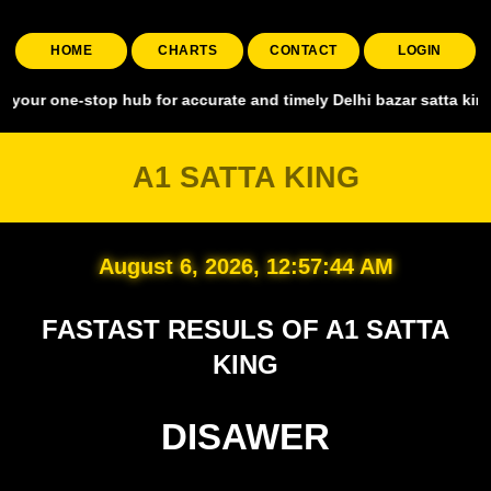
HOME
CHARTS
CONTACT
LOGIN
-stop hub for accurate and timely Delhi bazar satta king, covering a
A1 SATTA KING
August 6, 2026, 12:57:45 AM
FASTAST RESULS OF A1 SATTA
KING
DISAWER