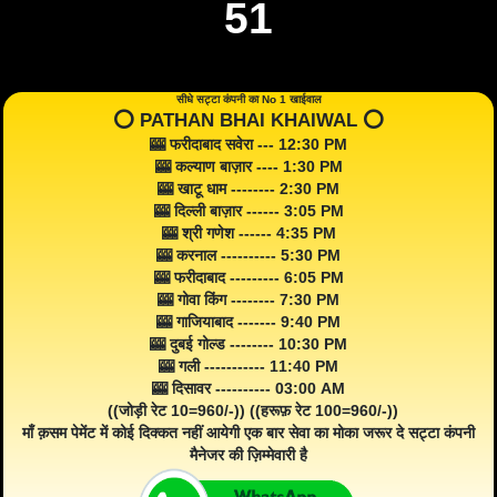
51
सीधे सट्टा कंपनी का No 1 खाईवाल
⭕️ PATHAN BHAI KHAIWAL ⭕️
🎰 फरीदाबाद सवेरा --- 12:30 PM
🎰 कल्याण बाज़ार ---- 1:30 PM
🎰 खाटू धाम -------- 2:30 PM
🎰 दिल्ली बाज़ार ------ 3:05 PM
🎰 श्री गणेश ------ 4:35 PM
🎰 करनाल ---------- 5:30 PM
🎰 फरीदाबाद --------- 6:05 PM
🎰 गोवा किंग -------- 7:30 PM
🎰 गाजियाबाद ------- 9:40 PM
🎰 दुबई गोल्ड -------- 10:30 PM
🎰 गली ----------- 11:40 PM
🎰 दिसावर ---------- 03:00 AM
((जोड़ी रेट 10=960/-)) ((हरूफ़ रेट 100=960/-))
माँ क़सम पेमेंट में कोई दिक्कत नहीं आयेगी एक बार सेवा का मोका जरूर दे सट्टा कंपनी
मैनेजर की ज़िम्मेवारी है