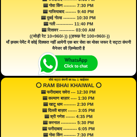
🎰 गोवा किंग -------- 7:30 PM
🎰 गाजियाबाद ------- 9:40 PM
🎰 दुबई गोल्ड -------- 10:30 PM
🎰 गली ----------- 11:40 PM
🎰 दिसावर ---------- 03:00 AM
((जोड़ी रेट 10=960/-)) ((हरूफ़ रेट 100=960/-))
माँ क़सम पेमेंट में कोई दिक्कत नहीं आयेगी एक बार सेवा का मोका जरूर दे सट्टा कंपनी
मैनेजर की ज़िम्मेवारी है
सीधे सट्टा कंपनी का No 1 खाईवाल
⭕️ RAM BHAI KHAIWAL ⭕️
🎰 फरीदाबाद सवेरा --- 12:30 PM
🎰 कल्याण बाज़ार ---- 1:30 PM
🎰 खाटू धाम -------- 2:30 PM
🎰 दिल्ली बाज़ार ------ 3:05 PM
🎰 श्री गणेश ------ 4:35 PM
🎰 करनाल ---------- 5:30 PM
🎰 फरीदाबाद --------- 6:05 PM
🎰 गोवा किंग -------- 7:30 PM