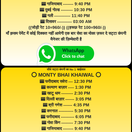
🎰 गाजियाबाद ------- 9:40 PM
🎰 दुबई गोल्ड -------- 10:30 PM
🎰 गली ----------- 11:40 PM
🎰 दिसावर ---------- 03:00 AM
((जोड़ी रेट 10=960/-)) ((हरूफ़ रेट 100=960/-))
माँ क़सम पेमेंट में कोई दिक्कत नहीं आयेगी एक बार सेवा का मोका ज़रूर दे सट्टा कंपनी
मैनेजर की ज़िम्मेवारी है
सीधे सट्टा कंपनी का No 1 खाईवाल
⭕️ MONTY BHAI KHAIWAL ⭕️
🎰 फरीदाबाद सवेरा --- 12:30 PM
🎰 कल्याण बाज़ार ---- 1:30 PM
🎰 खाटू धाम -------- 2:30 PM
🎰 दिल्ली बाज़ार ------ 3:05 PM
🎰 श्री गणेश ------ 4:35 PM
🎰 करनाल ---------- 5:30 PM
🎰 फरीदाबाद --------- 6:05 PM
🎰 गोवा किंग -------- 7:30 PM
🎰 गाजियाबाद ------- 9:40 PM