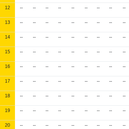
12
--
--
--
--
--
--
--
--
--
13
--
--
--
--
--
--
--
--
--
14
--
--
--
--
--
--
--
--
--
15
--
--
--
--
--
--
--
--
--
16
--
--
--
--
--
--
--
--
--
17
--
--
--
--
--
--
--
--
--
18
--
--
--
--
--
--
--
--
--
19
--
--
--
--
--
--
--
--
--
20
--
--
--
--
--
--
--
--
--