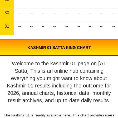
30
--
--
--
--
--
--
--
--
--
31
--
--
--
--
--
--
--
--
--
KASHMIR 01 SATTA KING CHART
Welcome to the kashmir 01 page on [A1
Satta] This is an online hub containing
everything you might want to know about
Kashmir 01 results including the outcome for
2026, annual charts, historical data, monthly
result archives, and up-to-date daily results.
The kashmir 01 is readily available here. This chart provides users