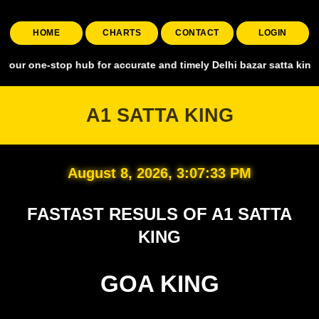
HOME
CHARTS
CONTACT
LOGIN
stop hub for accurate and timely Delhi bazar satta king, covering al
A1 SATTA KING
August 8, 2026, 3:07:34 PM
FASTAST RESULS OF A1 SATTA
KING
GOA KING