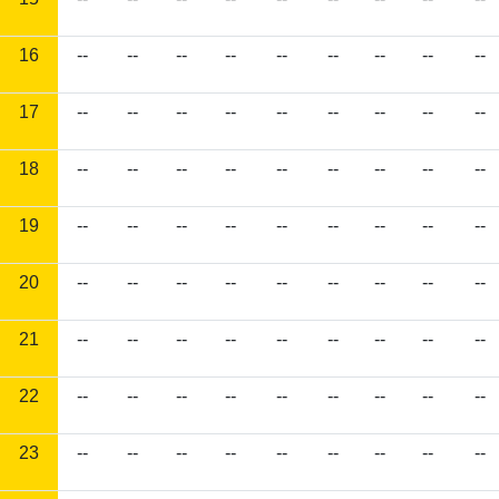
16
--
--
--
--
--
--
--
--
--
17
--
--
--
--
--
--
--
--
--
18
--
--
--
--
--
--
--
--
--
19
--
--
--
--
--
--
--
--
--
20
--
--
--
--
--
--
--
--
--
21
--
--
--
--
--
--
--
--
--
22
--
--
--
--
--
--
--
--
--
23
--
--
--
--
--
--
--
--
--