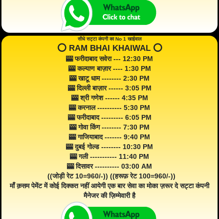
सीधे सट्टा कंपनी का No 1 खाईवाल
⭕️ RAM BHAI KHAIWAL ⭕️
🎰 फरीदाबाद सवेरा --- 12:30 PM
🎰 कल्याण बाज़ार ---- 1:30 PM
🎰 खाटू धाम -------- 2:30 PM
🎰 दिल्ली बाज़ार ------ 3:05 PM
🎰 श्री गणेश ------ 4:35 PM
🎰 करनाल ---------- 5:30 PM
🎰 फरीदाबाद --------- 6:05 PM
🎰 गोवा किंग -------- 7:30 PM
🎰 गाजियाबाद ------- 9:40 PM
🎰 दुबई गोल्ड -------- 10:30 PM
🎰 गली ----------- 11:40 PM
🎰 दिसावर ---------- 03:00 AM
((जोड़ी रेट 10=960/-)) ((हरूफ़ रेट 100=960/-))
माँ क़सम पेमेंट में कोई दिक्कत नहीं आयेगी एक बार सेवा का मोका ज़रूर दे सट्टा कंपनी
मैनेजर की ज़िम्मेवारी है