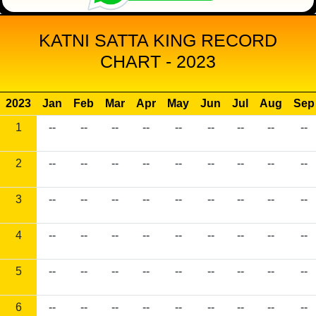
KATNI SATTA KING RECORD
CHART - 2023
2023
Jan
Feb
Mar
Apr
May
Jun
Jul
Aug
Sep
1
--
--
--
--
--
--
--
--
--
2
--
--
--
--
--
--
--
--
--
3
--
--
--
--
--
--
--
--
--
4
--
--
--
--
--
--
--
--
--
5
--
--
--
--
--
--
--
--
--
6
--
--
--
--
--
--
--
--
--