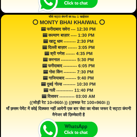
सीधे सट्टा कंपनी का No 1 खाईवाल
⭕️ MONTY BHAI KHAIWAL ⭕️
🎰 फरीदाबाद सवेरा --- 12:30 PM
🎰 कल्याण बाज़ार ---- 1:30 PM
🎰 खाटू धाम -------- 2:30 PM
🎰 दिल्ली बाज़ार ------ 3:05 PM
🎰 श्री गणेश ------ 4:35 PM
🎰 करनाल ---------- 5:30 PM
🎰 फरीदाबाद --------- 6:05 PM
🎰 गोवा किंग -------- 7:30 PM
🎰 गाजियाबाद ------- 9:40 PM
🎰 दुबई गोल्ड -------- 10:30 PM
🎰 गली ----------- 11:40 PM
🎰 दिसावर ---------- 03:00 AM
((जोड़ी रेट 10=960/-)) ((हरूफ़ रेट 100=960/-))
माँ क़सम पेमेंट में कोई दिक्कत नहीं आयेगी एक बार सेवा का मोका जरूर दे सट्टा कंपनी
मैनेजर की ज़िम्मेवारी है