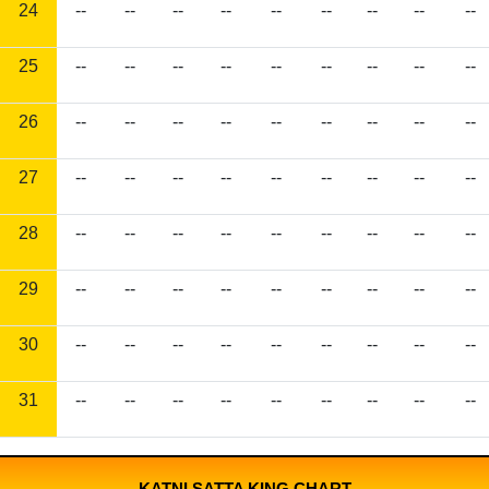
24
--
--
--
--
--
--
--
--
--
25
--
--
--
--
--
--
--
--
--
26
--
--
--
--
--
--
--
--
--
27
--
--
--
--
--
--
--
--
--
28
--
--
--
--
--
--
--
--
--
29
--
--
--
--
--
--
--
--
--
30
--
--
--
--
--
--
--
--
--
31
--
--
--
--
--
--
--
--
--
KATNI SATTA KING CHART