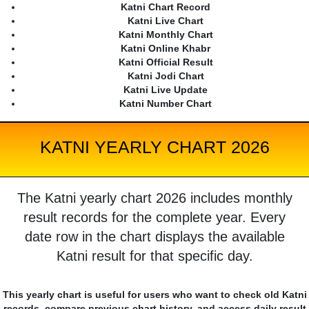
Katni Chart Record
Katni Live Chart
Katni Monthly Chart
Katni Online Khabr
Katni Official Result
Katni Jodi Chart
Katni Live Update
Katni Number Chart
KATNI YEARLY CHART 2026
The Katni yearly chart 2026 includes monthly
result records for the complete year. Every
date row in the chart displays the available
Katni result for that specific day.
This yearly chart is useful for users who want to check old Katni
records, compare previous chart history, and access daily result