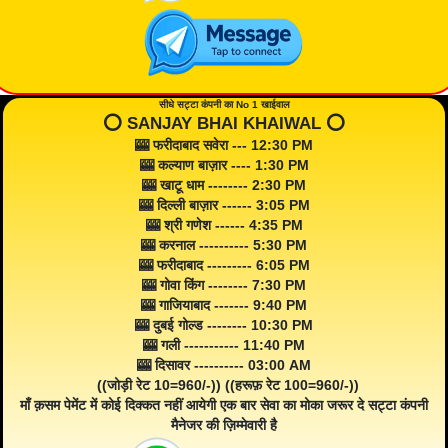
सीधे सट्टा कंपनी का No 1 खाईवाल
⭕️ SANJAY BHAI KHAIWAL ⭕️
🎰 फरीदाबाद सवेरा --- 12:30 PM
🎰 कल्याण बाज़ार ---- 1:30 PM
🎰 खाटू धाम -------- 2:30 PM
🎰 दिल्ली बाज़ार ------ 3:05 PM
🎰 श्री गणेश ------ 4:35 PM
🎰 करनाल ---------- 5:30 PM
🎰 फरीदाबाद --------- 6:05 PM
🎰 गोवा किंग -------- 7:30 PM
🎰 गाजियाबाद ------- 9:40 PM
🎰 दुबई गोल्ड -------- 10:30 PM
🎰 गली ----------- 11:40 PM
🎰 दिसावर ---------- 03:00 AM
((जोड़ी रेट 10=960/-)) ((हरूफ़ रेट 100=960/-))
माँ क़सम पेमेंट में कोई दिक्कत नहीं आयेगी एक बार सेवा का मोका जरूर दे सट्टा कंपनी
मैनेजर की ज़िम्मेवारी है