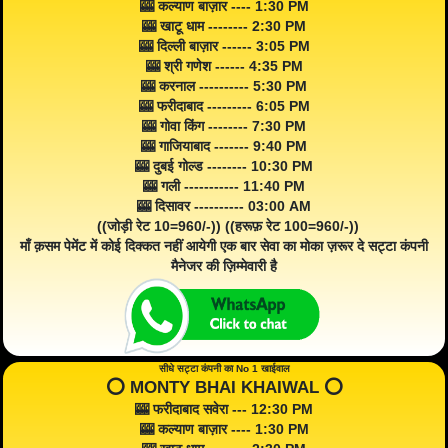
🎰 कल्याण बाज़ार ---- 1:30 PM
🎰 खाटू धाम -------- 2:30 PM
🎰 दिल्ली बाज़ार ------ 3:05 PM
🎰 श्री गणेश ------ 4:35 PM
🎰 करनाल ---------- 5:30 PM
🎰 फरीदाबाद --------- 6:05 PM
🎰 गोवा किंग -------- 7:30 PM
🎰 गाजियाबाद ------- 9:40 PM
🎰 दुबई गोल्ड -------- 10:30 PM
🎰 गली ----------- 11:40 PM
🎰 दिसावर ---------- 03:00 AM
((जोड़ी रेट 10=960/-)) ((हरूफ़ रेट 100=960/-))
माँ क़सम पेमेंट में कोई दिक्कत नहीं आयेगी एक बार सेवा का मोका ज़रूर दे सट्टा कंपनी
मैनेजर की ज़िम्मेवारी है
सीधे सट्टा कंपनी का No 1 खाईवाल
⭕️ MONTY BHAI KHAIWAL ⭕️
🎰 फरीदाबाद सवेरा --- 12:30 PM
🎰 कल्याण बाज़ार ---- 1:30 PM