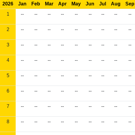
2026
Jan
Feb
Mar
Apr
May
Jun
Jul
Aug
Sep
1
--
--
--
--
--
--
--
--
--
2
--
--
--
--
--
--
--
--
--
3
--
--
--
--
--
--
--
--
--
4
--
--
--
--
--
--
--
--
--
5
--
--
--
--
--
--
--
--
--
6
--
--
--
--
--
--
--
--
--
7
--
--
--
--
--
--
--
--
--
8
--
--
--
--
--
--
--
--
--