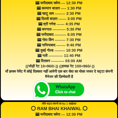
🎰 फरीदाबाद सवेरा --- 12:30 PM
🎰 कल्याण बाज़ार ---- 1:30 PM
🎰 खाटू धाम -------- 2:30 PM
🎰 दिल्ली बाज़ार ------ 3:05 PM
🎰 श्री गणेश ------ 4:35 PM
🎰 करनाल ---------- 5:30 PM
🎰 फरीदाबाद --------- 6:05 PM
🎰 गोवा किंग -------- 7:30 PM
🎰 गाजियाबाद ------- 9:40 PM
🎰 दुबई गोल्ड -------- 10:30 PM
🎰 गली ----------- 11:40 PM
🎰 दिसावर ---------- 03:00 AM
((जोड़ी रेट 10=960/-)) ((हरूफ़ रेट 100=960/-))
माँ क़सम पेमेंट में कोई दिक्कत नहीं आयेगी एक बार सेवा का मोका जरूर दे सट्टा कंपनी
मैनेजर की ज़िम्मेवारी है
सीधे सट्टा कंपनी का No 1 खाईवाल
⭕️ RAM BHAI KHAIWAL ⭕️
🎰 फरीदाबाद सवेरा --- 12:30 PM