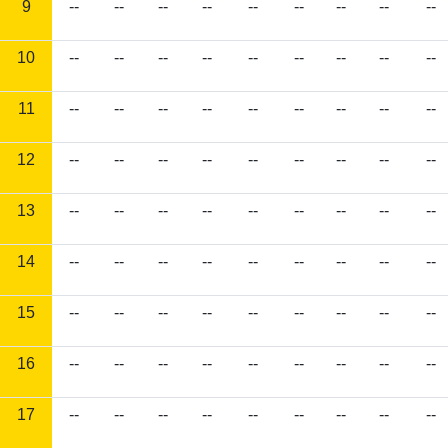
9
--
--
--
--
--
--
--
--
--
10
--
--
--
--
--
--
--
--
--
11
--
--
--
--
--
--
--
--
--
12
--
--
--
--
--
--
--
--
--
13
--
--
--
--
--
--
--
--
--
14
--
--
--
--
--
--
--
--
--
15
--
--
--
--
--
--
--
--
--
16
--
--
--
--
--
--
--
--
--
17
--
--
--
--
--
--
--
--
--