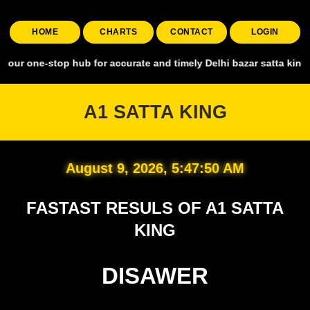
HOME
CHARTS
CONTACT
LOGIN
top hub for accurate and timely Delhi bazar satta king, covering all
A1 SATTA KING
August 9, 2026, 5:47:51 AM
FASTAST RESULS OF A1 SATTA
KING
DISAWER