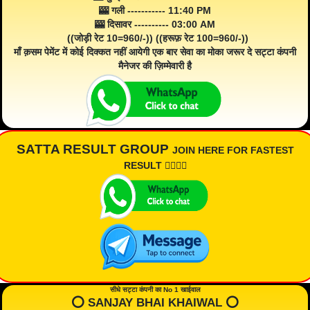
🎰 गली ----------- 11:40 PM
🎰 दिसावर ---------- 03:00 AM
((जोड़ी रेट 10=960/-)) ((हरूफ़ रेट 100=960/-))
माँ क़सम पेमेंट में कोई दिक्कत नहीं आयेगी एक बार सेवा का मोका जरूर दे सट्टा कंपनी
मैनेजर की ज़िम्मेवारी है
SATTA RESULT GROUP
JOIN HERE FOR FASTEST
RESULT 👇🏾👇🏾
सीधे सट्टा कंपनी का No 1 खाईवाल
⭕️ SANJAY BHAI KHAIWAL ⭕️