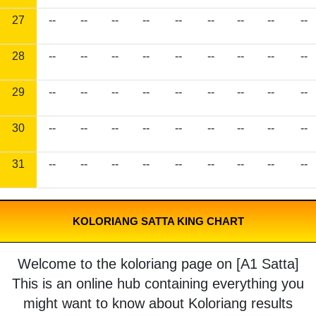
27
--
--
--
--
--
--
--
--
--
28
--
--
--
--
--
--
--
--
--
29
--
--
--
--
--
--
--
--
--
30
--
--
--
--
--
--
--
--
--
31
--
--
--
--
--
--
--
--
--
KOLORIANG SATTA KING CHART
Welcome to the koloriang page on [A1 Satta]
This is an online hub containing everything you
might want to know about Koloriang results