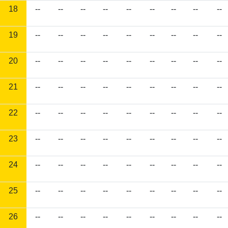
18
--
--
--
--
--
--
--
--
--
19
--
--
--
--
--
--
--
--
--
20
--
--
--
--
--
--
--
--
--
21
--
--
--
--
--
--
--
--
--
22
--
--
--
--
--
--
--
--
--
23
--
--
--
--
--
--
--
--
--
24
--
--
--
--
--
--
--
--
--
25
--
--
--
--
--
--
--
--
--
26
--
--
--
--
--
--
--
--
--