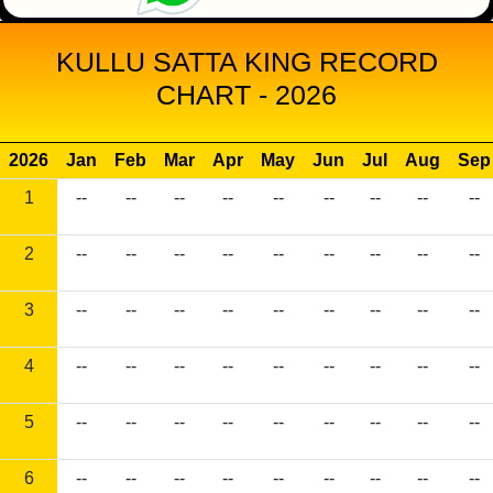
KULLU SATTA KING RECORD
CHART - 2026
2026
Jan
Feb
Mar
Apr
May
Jun
Jul
Aug
Sep
1
--
--
--
--
--
--
--
--
--
2
--
--
--
--
--
--
--
--
--
3
--
--
--
--
--
--
--
--
--
4
--
--
--
--
--
--
--
--
--
5
--
--
--
--
--
--
--
--
--
6
--
--
--
--
--
--
--
--
--