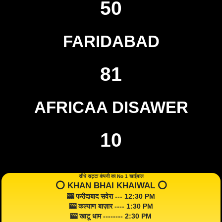
50
FARIDABAD
81
AFRICAA DISAWER
10
सीधे सट्टा कंपनी का No 1 खाईवाल
⭕️ KHAN BHAI KHAIWAL ⭕️
🎰 फरीदाबाद सवेरा --- 12:30 PM
🎰 कल्याण बाज़ार ---- 1:30 PM
🎰 खाटू धाम -------- 2:30 PM