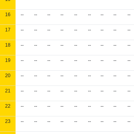
16
--
--
--
--
--
--
--
--
--
17
--
--
--
--
--
--
--
--
--
18
--
--
--
--
--
--
--
--
--
19
--
--
--
--
--
--
--
--
--
20
--
--
--
--
--
--
--
--
--
21
--
--
--
--
--
--
--
--
--
22
--
--
--
--
--
--
--
--
--
23
--
--
--
--
--
--
--
--
--