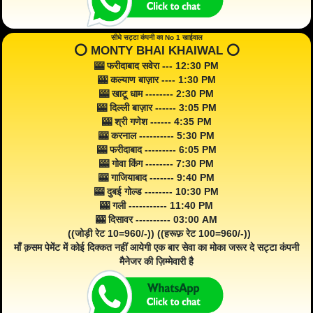
सीधे सट्टा कंपनी का No 1 खाईवाल
⭕️ MONTY BHAI KHAIWAL ⭕️
🎰 फरीदाबाद सवेरा --- 12:30 PM
🎰 कल्याण बाज़ार ---- 1:30 PM
🎰 खाटू धाम -------- 2:30 PM
🎰 दिल्ली बाज़ार ------ 3:05 PM
🎰 श्री गणेश ------ 4:35 PM
🎰 करनाल ---------- 5:30 PM
🎰 फरीदाबाद --------- 6:05 PM
🎰 गोवा किंग -------- 7:30 PM
🎰 गाजियाबाद ------- 9:40 PM
🎰 दुबई गोल्ड -------- 10:30 PM
🎰 गली ----------- 11:40 PM
🎰 दिसावर ---------- 03:00 AM
((जोड़ी रेट 10=960/-)) ((हरूफ़ रेट 100=960/-))
माँ क़सम पेमेंट में कोई दिक्कत नहीं आयेगी एक बार सेवा का मोका जरूर दे सट्टा कंपनी
मैनेजर की ज़िम्मेवारी है