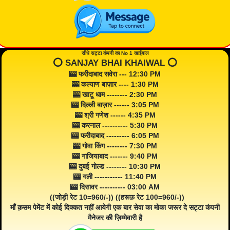
सीधे सट्टा कंपनी का No 1 खाईवाल
⭕️ SANJAY BHAI KHAIWAL ⭕️
🎰 फरीदाबाद सवेरा --- 12:30 PM
🎰 कल्याण बाज़ार ---- 1:30 PM
🎰 खाटू धाम -------- 2:30 PM
🎰 दिल्ली बाज़ार ------ 3:05 PM
🎰 श्री गणेश ------ 4:35 PM
🎰 करनाल ---------- 5:30 PM
🎰 फरीदाबाद --------- 6:05 PM
🎰 गोवा किंग -------- 7:30 PM
🎰 गाजियाबाद ------- 9:40 PM
🎰 दुबई गोल्ड -------- 10:30 PM
🎰 गली ----------- 11:40 PM
🎰 दिसावर ---------- 03:00 AM
((जोड़ी रेट 10=960/-)) ((हरूफ़ रेट 100=960/-))
माँ क़सम पेमेंट में कोई दिक्कत नहीं आयेगी एक बार सेवा का मोका जरूर दे सट्टा कंपनी
मैनेजर की ज़िम्मेवारी है