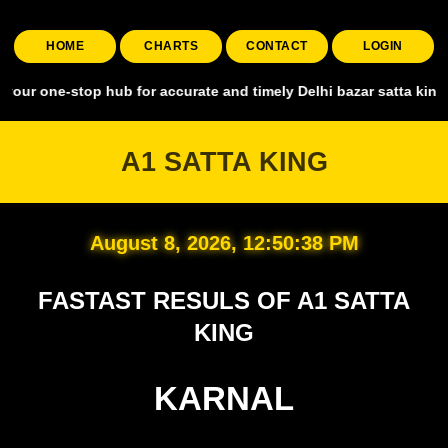
HOME
CHARTS
CONTACT
LOGIN
stop hub for accurate and timely Delhi bazar satta king, covering al
A1 SATTA KING
August 8, 2026, 12:50:39 PM
FASTAST RESULS OF A1 SATTA
KING
KARNAL