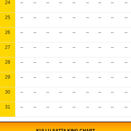
24
--
--
--
--
--
--
--
--
--
25
--
--
--
--
--
--
--
--
--
26
--
--
--
--
--
--
--
--
--
27
--
--
--
--
--
--
--
--
--
28
--
--
--
--
--
--
--
--
--
29
--
--
--
--
--
--
--
--
--
30
--
--
--
--
--
--
--
--
--
31
--
--
--
--
--
--
--
--
--
KULLU SATTA KING CHART