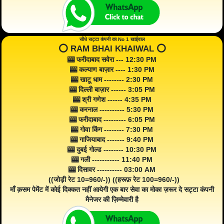
सीधे सट्टा कंपनी का No 1 खाईवाल
⭕️ RAM BHAI KHAIWAL ⭕️
🎰 फरीदाबाद सवेरा --- 12:30 PM
🎰 कल्याण बाज़ार ---- 1:30 PM
🎰 खाटू धाम -------- 2:30 PM
🎰 दिल्ली बाज़ार ------ 3:05 PM
🎰 श्री गणेश ------ 4:35 PM
🎰 करनाल ---------- 5:30 PM
🎰 फरीदाबाद --------- 6:05 PM
🎰 गोवा किंग -------- 7:30 PM
🎰 गाजियाबाद ------- 9:40 PM
🎰 दुबई गोल्ड -------- 10:30 PM
🎰 गली ----------- 11:40 PM
🎰 दिसावर ---------- 03:00 AM
((जोड़ी रेट 10=960/-)) ((हरूफ़ रेट 100=960/-))
माँ क़सम पेमेंट में कोई दिक्कत नहीं आयेगी एक बार सेवा का मोका ज़रूर दे सट्टा कंपनी
मैनेजर की ज़िम्मेवारी है