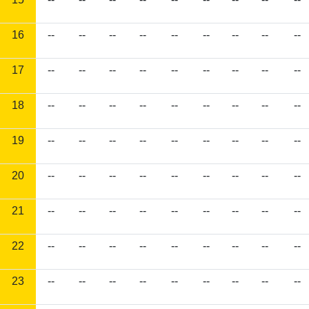
16
--
--
--
--
--
--
--
--
--
17
--
--
--
--
--
--
--
--
--
18
--
--
--
--
--
--
--
--
--
19
--
--
--
--
--
--
--
--
--
20
--
--
--
--
--
--
--
--
--
21
--
--
--
--
--
--
--
--
--
22
--
--
--
--
--
--
--
--
--
23
--
--
--
--
--
--
--
--
--