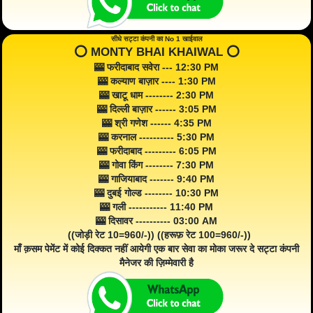
सीधे सट्टा कंपनी का No 1 खाईवाल
⭕️ MONTY BHAI KHAIWAL ⭕️
🎰 फरीदाबाद सवेरा --- 12:30 PM
🎰 कल्याण बाज़ार ---- 1:30 PM
🎰 खाटू धाम -------- 2:30 PM
🎰 दिल्ली बाज़ार ------ 3:05 PM
🎰 श्री गणेश ------ 4:35 PM
🎰 करनाल ---------- 5:30 PM
🎰 फरीदाबाद --------- 6:05 PM
🎰 गोवा किंग -------- 7:30 PM
🎰 गाजियाबाद ------- 9:40 PM
🎰 दुबई गोल्ड -------- 10:30 PM
🎰 गली ----------- 11:40 PM
🎰 दिसावर ---------- 03:00 AM
((जोड़ी रेट 10=960/-)) ((हरूफ़ रेट 100=960/-))
माँ क़सम पेमेंट में कोई दिक्कत नहीं आयेगी एक बार सेवा का मोका जरूर दे सट्टा कंपनी
मैनेजर की ज़िम्मेवारी है