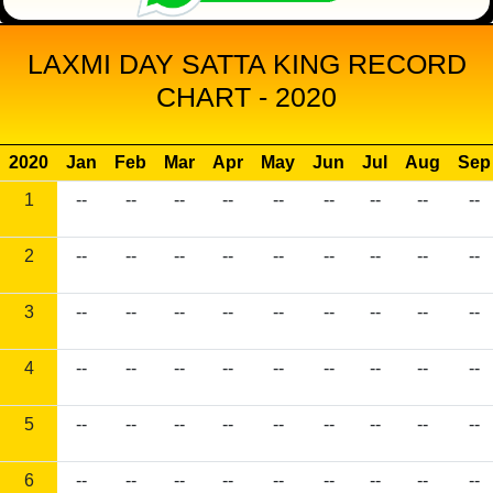
LAXMI DAY SATTA KING RECORD
CHART - 2020
2020
Jan
Feb
Mar
Apr
May
Jun
Jul
Aug
Sep
1
--
--
--
--
--
--
--
--
--
2
--
--
--
--
--
--
--
--
--
3
--
--
--
--
--
--
--
--
--
4
--
--
--
--
--
--
--
--
--
5
--
--
--
--
--
--
--
--
--
6
--
--
--
--
--
--
--
--
--