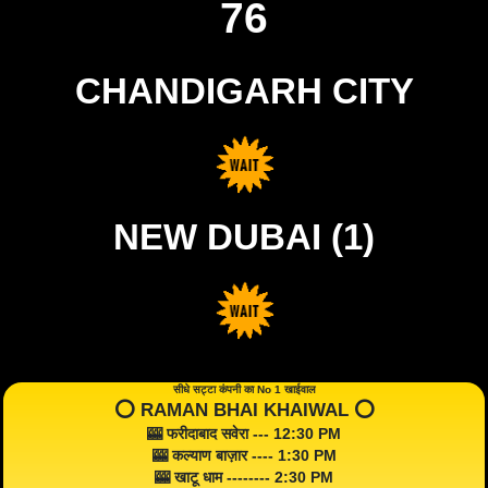
76
CHANDIGARH CITY
NEW DUBAI (1)
सीधे सट्टा कंपनी का No 1 खाईवाल
⭕️ RAMAN BHAI KHAIWAL ⭕️
🎰 फरीदाबाद सवेरा --- 12:30 PM
🎰 कल्याण बाज़ार ---- 1:30 PM
🎰 खाटू धाम -------- 2:30 PM