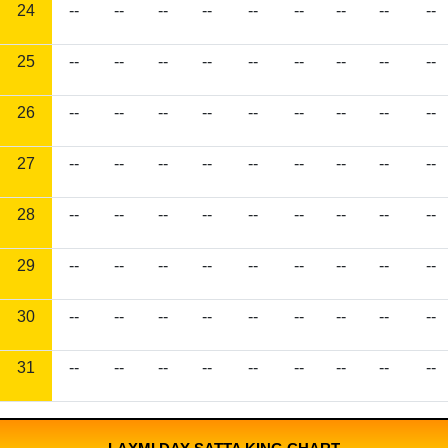
24
--
--
--
--
--
--
--
--
--
25
--
--
--
--
--
--
--
--
--
26
--
--
--
--
--
--
--
--
--
27
--
--
--
--
--
--
--
--
--
28
--
--
--
--
--
--
--
--
--
29
--
--
--
--
--
--
--
--
--
30
--
--
--
--
--
--
--
--
--
31
--
--
--
--
--
--
--
--
--