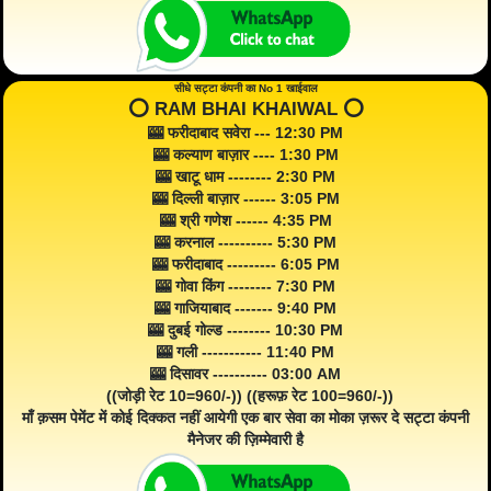
सीधे सट्टा कंपनी का No 1 खाईवाल
⭕️ RAM BHAI KHAIWAL ⭕️
🎰 फरीदाबाद सवेरा --- 12:30 PM
🎰 कल्याण बाज़ार ---- 1:30 PM
🎰 खाटू धाम -------- 2:30 PM
🎰 दिल्ली बाज़ार ------ 3:05 PM
🎰 श्री गणेश ------ 4:35 PM
🎰 करनाल ---------- 5:30 PM
🎰 फरीदाबाद --------- 6:05 PM
🎰 गोवा किंग -------- 7:30 PM
🎰 गाजियाबाद ------- 9:40 PM
🎰 दुबई गोल्ड -------- 10:30 PM
🎰 गली ----------- 11:40 PM
🎰 दिसावर ---------- 03:00 AM
((जोड़ी रेट 10=960/-)) ((हरूफ़ रेट 100=960/-))
माँ क़सम पेमेंट में कोई दिक्कत नहीं आयेगी एक बार सेवा का मोका ज़रूर दे सट्टा कंपनी
मैनेजर की ज़िम्मेवारी है