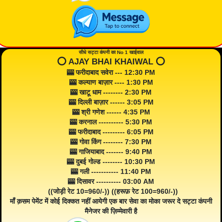
सीधे सट्टा कंपनी का No 1 खाईवाल
⭕️ AJAY BHAI KHAIWAL ⭕️
🎰 फरीदाबाद सवेरा --- 12:30 PM
🎰 कल्याण बाज़ार ---- 1:30 PM
🎰 खाटू धाम -------- 2:30 PM
🎰 दिल्ली बाज़ार ------ 3:05 PM
🎰 श्री गणेश ------ 4:35 PM
🎰 करनाल ---------- 5:30 PM
🎰 फरीदाबाद --------- 6:05 PM
🎰 गोवा किंग -------- 7:30 PM
🎰 गाजियाबाद ------- 9:40 PM
🎰 दुबई गोल्ड -------- 10:30 PM
🎰 गली ----------- 11:40 PM
🎰 दिसावर ---------- 03:00 AM
((जोड़ी रेट 10=960/-)) ((हरूफ़ रेट 100=960/-))
माँ क़सम पेमेंट में कोई दिक्कत नहीं आयेगी एक बार सेवा का मोका जरूर दे सट्टा कंपनी
मैनेजर की ज़िम्मेवारी है