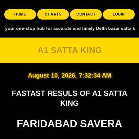
HOME
CHARTS
CONTACT
LOGIN
e-stop hub for accurate and timely Delhi bazar satta king, covering 
A1 SATTA KING
August 10, 2026, 7:32:35 AM
FASTAST RESULS OF A1 SATTA
KING
FARIDABAD SAVERA