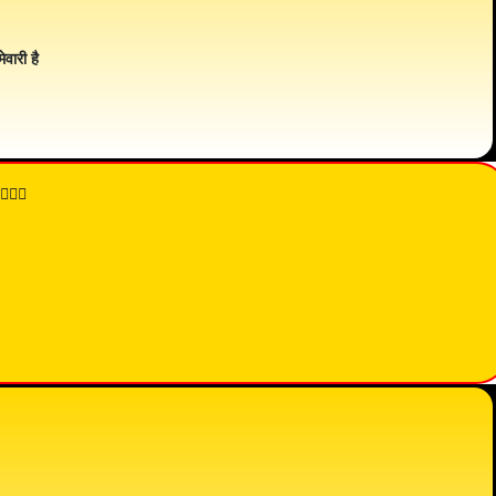
ेवारी है
👇🏾