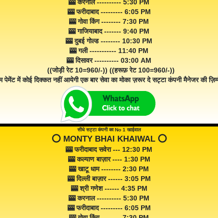
🎰 करनाल ---------- 5:30 PM
🎰 फरीदाबाद --------- 6:05 PM
🎰 गोवा किंग -------- 7:30 PM
🎰 गाजियाबाद ------- 9:40 PM
🎰 दुबई गोल्ड -------- 10:30 PM
🎰 गली ----------- 11:40 PM
🎰 दिसावर ---------- 03:00 AM
((जोड़ी रेट 10=960/-)) ((हरूफ़ रेट 100=960/-))
म पेमेंट में कोई दिक्कत नहीं आयेगी एक बार सेवा का मोका ज़रूर दे सट्टा कंपनी मैनेजर की ज़िम्म
सीधे सट्टा कंपनी का No 1 खाईवाल
⭕️ MONTY BHAI KHAIWAL ⭕️
🎰 फरीदाबाद सवेरा --- 12:30 PM
🎰 कल्याण बाज़ार ---- 1:30 PM
🎰 खाटू धाम -------- 2:30 PM
🎰 दिल्ली बाज़ार ------ 3:05 PM
🎰 श्री गणेश ------ 4:35 PM
🎰 करनाल ---------- 5:30 PM
🎰 फरीदाबाद --------- 6:05 PM
🎰 गोवा किंग -------- 7:30 PM