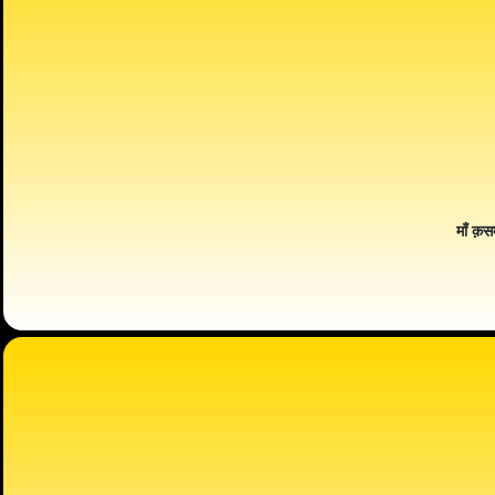
माँ क़स