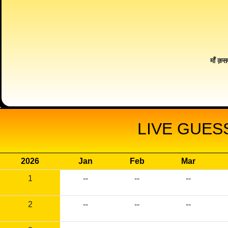
माँ क़स
LIVE GUES
2026
Jan
Feb
Mar
1
--
--
--
2
--
--
--