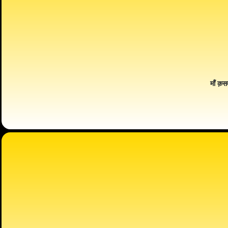
माँ क़स