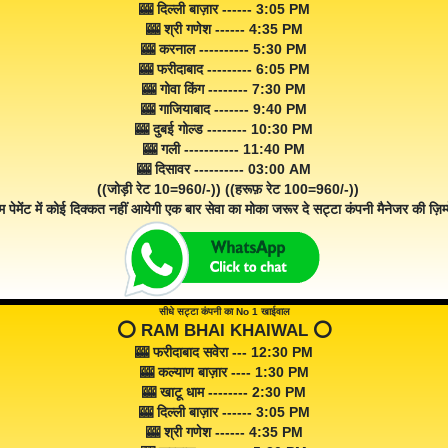
🎰 दिल्ली बाज़ार ------ 3:05 PM
🎰 श्री गणेश ------ 4:35 PM
🎰 करनाल ---------- 5:30 PM
🎰 फरीदाबाद --------- 6:05 PM
🎰 गोवा किंग -------- 7:30 PM
🎰 गाजियाबाद ------- 9:40 PM
🎰 दुबई गोल्ड -------- 10:30 PM
🎰 गली ----------- 11:40 PM
🎰 दिसावर ---------- 03:00 AM
((जोड़ी रेट 10=960/-)) ((हरूफ़ रेट 100=960/-))
म पेमेंट में कोई दिक्कत नहीं आयेगी एक बार सेवा का मोका जरूर दे सट्टा कंपनी मैनेजर की ज़िम्म
सीधे सट्टा कंपनी का No 1 खाईवाल
⭕️ RAM BHAI KHAIWAL ⭕️
🎰 फरीदाबाद सवेरा --- 12:30 PM
🎰 कल्याण बाज़ार ---- 1:30 PM
🎰 खाटू धाम -------- 2:30 PM
🎰 दिल्ली बाज़ार ------ 3:05 PM
🎰 श्री गणेश ------ 4:35 PM