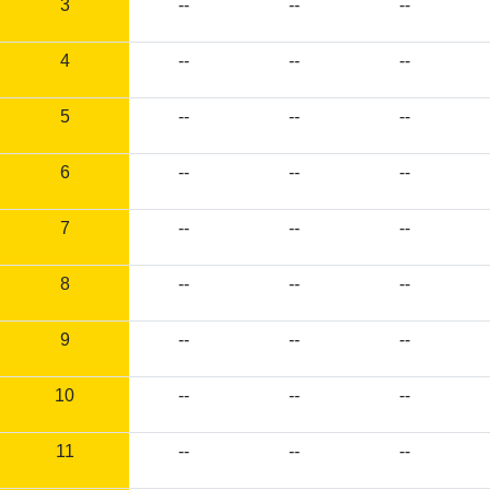
3
--
--
--
4
--
--
--
5
--
--
--
6
--
--
--
7
--
--
--
8
--
--
--
9
--
--
--
10
--
--
--
11
--
--
--