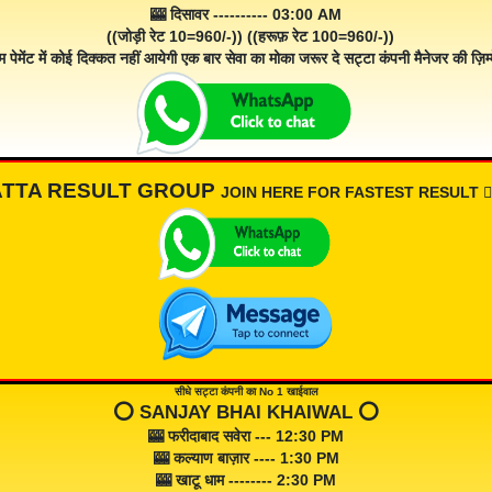
🎰 दिसावर ---------- 03:00 AM
((जोड़ी रेट 10=960/-)) ((हरूफ़ रेट 100=960/-))
म पेमेंट में कोई दिक्कत नहीं आयेगी एक बार सेवा का मोका जरूर दे सट्टा कंपनी मैनेजर की ज़िम्म
ATTA RESULT GROUP
JOIN HERE FOR FASTEST RESULT 👇🏾
सीधे सट्टा कंपनी का No 1 खाईवाल
⭕️ SANJAY BHAI KHAIWAL ⭕️
🎰 फरीदाबाद सवेरा --- 12:30 PM
🎰 कल्याण बाज़ार ---- 1:30 PM
🎰 खाटू धाम -------- 2:30 PM