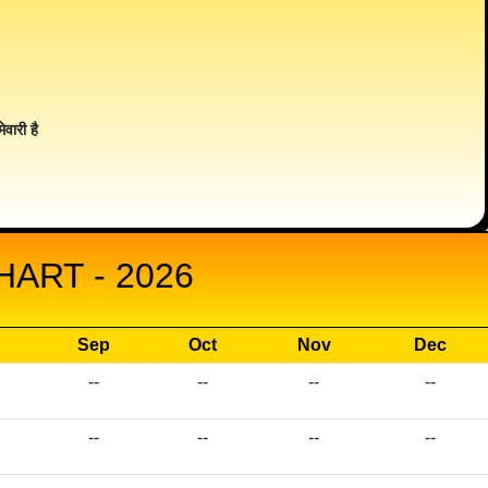
ेवारी है
ART - 2026
Sep
Oct
Nov
Dec
--
--
--
--
--
--
--
--