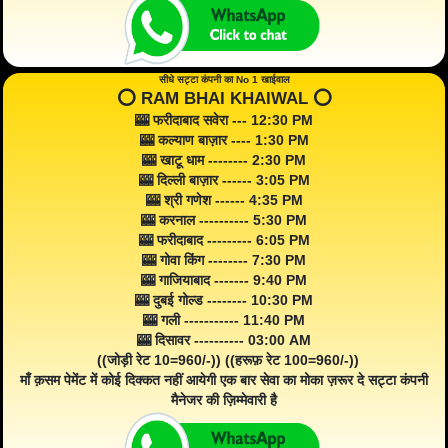
सीधे सट्टा कंपनी का No 1 खाईवाल
⭕️ RAM BHAI KHAIWAL ⭕️
🎰 फरीदाबाद सवेरा --- 12:30 PM
🎰 कल्याण बाज़ार ---- 1:30 PM
🎰 खाटू धाम -------- 2:30 PM
🎰 दिल्ली बाज़ार ------ 3:05 PM
🎰 श्री गणेश ------ 4:35 PM
🎰 करनाल ---------- 5:30 PM
🎰 फरीदाबाद --------- 6:05 PM
🎰 गोवा किंग -------- 7:30 PM
🎰 गाजियाबाद ------- 9:40 PM
🎰 दुबई गोल्ड -------- 10:30 PM
🎰 गली ----------- 11:40 PM
🎰 दिसावर ---------- 03:00 AM
((जोड़ी रेट 10=960/-)) ((हरूफ़ रेट 100=960/-))
माँ क़सम पेमेंट में कोई दिक्कत नहीं आयेगी एक बार सेवा का मोका ज़रूर दे सट्टा कंपनी
मैनेजर की ज़िम्मेवारी है