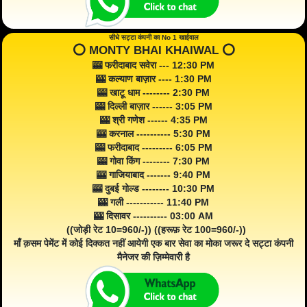
सीधे सट्टा कंपनी का No 1 खाईवाल
⭕️ MONTY BHAI KHAIWAL ⭕️
🎰 फरीदाबाद सवेरा --- 12:30 PM
🎰 कल्याण बाज़ार ---- 1:30 PM
🎰 खाटू धाम -------- 2:30 PM
🎰 दिल्ली बाज़ार ------ 3:05 PM
🎰 श्री गणेश ------ 4:35 PM
🎰 करनाल ---------- 5:30 PM
🎰 फरीदाबाद --------- 6:05 PM
🎰 गोवा किंग -------- 7:30 PM
🎰 गाजियाबाद ------- 9:40 PM
🎰 दुबई गोल्ड -------- 10:30 PM
🎰 गली ----------- 11:40 PM
🎰 दिसावर ---------- 03:00 AM
((जोड़ी रेट 10=960/-)) ((हरूफ़ रेट 100=960/-))
माँ क़सम पेमेंट में कोई दिक्कत नहीं आयेगी एक बार सेवा का मोका जरूर दे सट्टा कंपनी
मैनेजर की ज़िम्मेवारी है