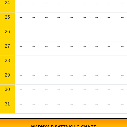
24
--
--
--
--
--
--
--
--
--
25
--
--
--
--
--
--
--
--
--
26
--
--
--
--
--
--
--
--
--
27
--
--
--
--
--
--
--
--
--
28
--
--
--
--
--
--
--
--
--
29
--
--
--
--
--
--
--
--
--
30
--
--
--
--
--
--
--
--
--
31
--
--
--
--
--
--
--
--
--
MADHYA P SATTA KING CHART