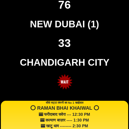
76
NEW DUBAI (1)
33
CHANDIGARH CITY
सीधे सट्टा कंपनी का No 1 खाईवाल
⭕️ RAMAN BHAI KHAIWAL ⭕️
🎰 फरीदाबाद सवेरा --- 12:30 PM
🎰 कल्याण बाज़ार ---- 1:30 PM
🎰 खाटू धाम -------- 2:30 PM