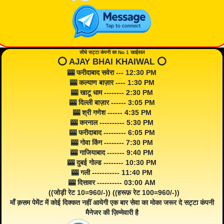
सीधे सट्टा कंपनी का No 1 खाईवाल
⭕️ AJAY BHAI KHAIWAL ⭕️
🎰 फरीदाबाद सवेरा --- 12:30 PM
🎰 कल्याण बाज़ार ---- 1:30 PM
🎰 खाटू धाम -------- 2:30 PM
🎰 दिल्ली बाज़ार ------ 3:05 PM
🎰 श्री गणेश ------ 4:35 PM
🎰 करनाल ---------- 5:30 PM
🎰 फरीदाबाद --------- 6:05 PM
🎰 गोवा किंग -------- 7:30 PM
🎰 गाजियाबाद ------- 9:40 PM
🎰 दुबई गोल्ड -------- 10:30 PM
🎰 गली ----------- 11:40 PM
🎰 दिसावर ---------- 03:00 AM
((जोड़ी रेट 10=960/-)) ((हरूफ़ रेट 100=960/-))
माँ क़सम पेमेंट में कोई दिक्कत नहीं आयेगी एक बार सेवा का मोका जरूर दे सट्टा कंपनी
मैनेजर की ज़िम्मेवारी है