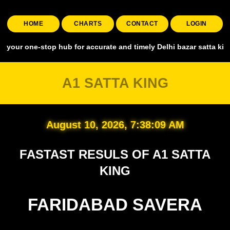
HOME
CHARTS
CONTACT
LOGIN
-stop hub for accurate and timely Delhi bazar satta king, covering a
A1 SATTA KING
August 10, 2026, 7:38:10 AM
FASTAST RESULS OF A1 SATTA
KING
FARIDABAD SAVERA