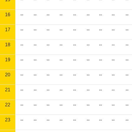
16
--
--
--
--
--
--
--
--
--
17
--
--
--
--
--
--
--
--
--
18
--
--
--
--
--
--
--
--
--
19
--
--
--
--
--
--
--
--
--
20
--
--
--
--
--
--
--
--
--
21
--
--
--
--
--
--
--
--
--
22
--
--
--
--
--
--
--
--
--
23
--
--
--
--
--
--
--
--
--