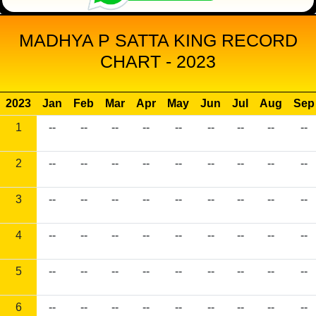
MADHYA P SATTA KING RECORD
CHART - 2023
2023
Jan
Feb
Mar
Apr
May
Jun
Jul
Aug
Sep
1
--
--
--
--
--
--
--
--
--
2
--
--
--
--
--
--
--
--
--
3
--
--
--
--
--
--
--
--
--
4
--
--
--
--
--
--
--
--
--
5
--
--
--
--
--
--
--
--
--
6
--
--
--
--
--
--
--
--
--