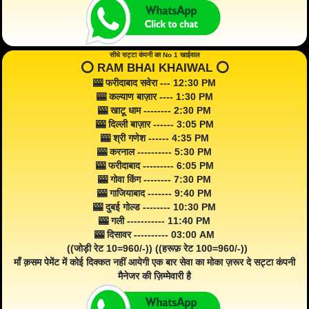
सीधे सट्टा कंपनी का No 1 खाईवाल
⭕️ RAM BHAI KHAIWAL ⭕️
🎰 फरीदाबाद सवेरा --- 12:30 PM
🎰 कल्याण बाज़ार ---- 1:30 PM
🎰 खाटू धाम -------- 2:30 PM
🎰 दिल्ली बाज़ार ------ 3:05 PM
🎰 श्री गणेश ------ 4:35 PM
🎰 करनाल ---------- 5:30 PM
🎰 फरीदाबाद --------- 6:05 PM
🎰 गोवा किंग -------- 7:30 PM
🎰 गाजियाबाद ------- 9:40 PM
🎰 दुबई गोल्ड -------- 10:30 PM
🎰 गली ----------- 11:40 PM
🎰 दिसावर ---------- 03:00 AM
((जोड़ी रेट 10=960/-)) ((हरूफ़ रेट 100=960/-))
माँ क़सम पेमेंट में कोई दिक्कत नहीं आयेगी एक बार सेवा का मोका ज़रूर दे सट्टा कंपनी
मैनेजर की ज़िम्मेवारी है