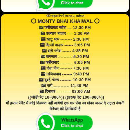
सीधे सट्टा कंपनी का No 1 खाईवाल
⭕️ MONTY BHAI KHAIWAL ⭕️
🎰 फरीदाबाद सवेरा --- 12:30 PM
🎰 कल्याण बाज़ार ---- 1:30 PM
🎰 खाटू धाम -------- 2:30 PM
🎰 दिल्ली बाज़ार ------ 3:05 PM
🎰 श्री गणेश ------ 4:35 PM
🎰 करनाल ---------- 5:30 PM
🎰 फरीदाबाद --------- 6:05 PM
🎰 गोवा किंग -------- 7:30 PM
🎰 गाजियाबाद ------- 9:40 PM
🎰 दुबई गोल्ड -------- 10:30 PM
🎰 गली ----------- 11:40 PM
🎰 दिसावर ---------- 03:00 AM
((जोड़ी रेट 10=960/-)) ((हरूफ़ रेट 100=960/-))
माँ क़सम पेमेंट में कोई दिक्कत नहीं आयेगी एक बार सेवा का मोका जरूर दे सट्टा कंपनी
मैनेजर की ज़िम्मेवारी है