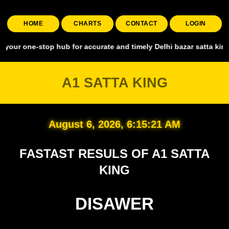
HOME
CHARTS
CONTACT
LOGIN
stop hub for accurate and timely Delhi bazar satta king, covering a
A1 SATTA KING
August 6, 2026, 6:15:22 AM
FASTAST RESULS OF A1 SATTA
KING
DISAWER