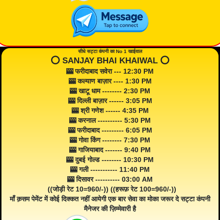
सीधे सट्टा कंपनी का No 1 खाईवाल
⭕️ SANJAY BHAI KHAIWAL ⭕️
🎰 फरीदाबाद सवेरा --- 12:30 PM
🎰 कल्याण बाज़ार ---- 1:30 PM
🎰 खाटू धाम -------- 2:30 PM
🎰 दिल्ली बाज़ार ------ 3:05 PM
🎰 श्री गणेश ------ 4:35 PM
🎰 करनाल ---------- 5:30 PM
🎰 फरीदाबाद --------- 6:05 PM
🎰 गोवा किंग -------- 7:30 PM
🎰 गाजियाबाद ------- 9:40 PM
🎰 दुबई गोल्ड -------- 10:30 PM
🎰 गली ----------- 11:40 PM
🎰 दिसावर ---------- 03:00 AM
((जोड़ी रेट 10=960/-)) ((हरूफ़ रेट 100=960/-))
माँ क़सम पेमेंट में कोई दिक्कत नहीं आयेगी एक बार सेवा का मोका जरूर दे सट्टा कंपनी
मैनेजर की ज़िम्मेवारी है