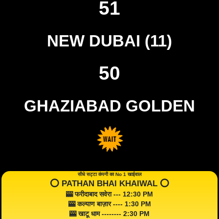
51
NEW DUBAI (11)
50
GHAZIABAD GOLDEN
सीधे सट्टा कंपनी का No 1 खाईवाल
⭕️ PATHAN BHAI KHAIWAL ⭕️
🎰 फरीदाबाद सवेरा --- 12:30 PM
🎰 कल्याण बाज़ार ---- 1:30 PM
🎰 खाटू धाम -------- 2:30 PM