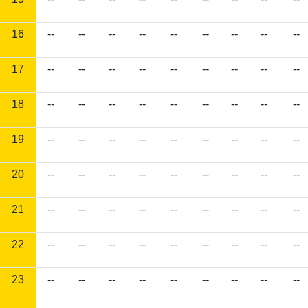
16
--
--
--
--
--
--
--
--
--
17
--
--
--
--
--
--
--
--
--
18
--
--
--
--
--
--
--
--
--
19
--
--
--
--
--
--
--
--
--
20
--
--
--
--
--
--
--
--
--
21
--
--
--
--
--
--
--
--
--
22
--
--
--
--
--
--
--
--
--
23
--
--
--
--
--
--
--
--
--