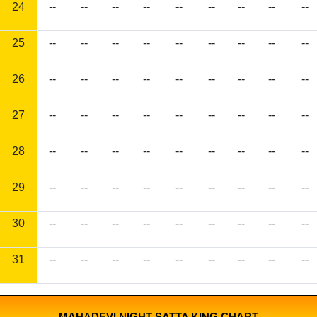
24
--
--
--
--
--
--
--
--
--
25
--
--
--
--
--
--
--
--
--
26
--
--
--
--
--
--
--
--
--
27
--
--
--
--
--
--
--
--
--
28
--
--
--
--
--
--
--
--
--
29
--
--
--
--
--
--
--
--
--
30
--
--
--
--
--
--
--
--
--
31
--
--
--
--
--
--
--
--
--
MAHADEVI NIGHT SATTA KING CHART