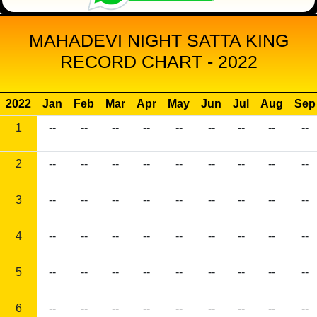
MAHADEVI NIGHT SATTA KING
RECORD CHART - 2022
2022
Jan
Feb
Mar
Apr
May
Jun
Jul
Aug
Sep
1
--
--
--
--
--
--
--
--
--
2
--
--
--
--
--
--
--
--
--
3
--
--
--
--
--
--
--
--
--
4
--
--
--
--
--
--
--
--
--
5
--
--
--
--
--
--
--
--
--
6
--
--
--
--
--
--
--
--
--