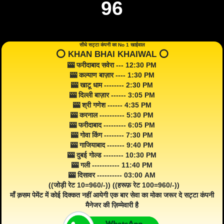
96
सीधे सट्टा कंपनी का No 1 खाईवाल
⭕️ KHAN BHAI KHAIWAL ⭕️
🎰 फरीदाबाद सवेरा --- 12:30 PM
🎰 कल्याण बाज़ार ---- 1:30 PM
🎰 खाटू धाम -------- 2:30 PM
🎰 दिल्ली बाज़ार ------ 3:05 PM
🎰 श्री गणेश ------ 4:35 PM
🎰 करनाल ---------- 5:30 PM
🎰 फरीदाबाद --------- 6:05 PM
🎰 गोवा किंग -------- 7:30 PM
🎰 गाजियाबाद ------- 9:40 PM
🎰 दुबई गोल्ड -------- 10:30 PM
🎰 गली ----------- 11:40 PM
🎰 दिसावर ---------- 03:00 AM
((जोड़ी रेट 10=960/-)) ((हरूफ़ रेट 100=960/-))
माँ क़सम पेमेंट में कोई दिक्कत नहीं आयेगी एक बार सेवा का मोका जरूर दे सट्टा कंपनी
मैनेजर की ज़िम्मेवारी है