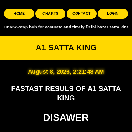
HOME
CHARTS
CONTACT
LOGIN
op hub for accurate and timely Delhi bazar satta king, covering all
A1 SATTA KING
August 8, 2026, 2:21:49 AM
FASTAST RESULS OF A1 SATTA
KING
DISAWER