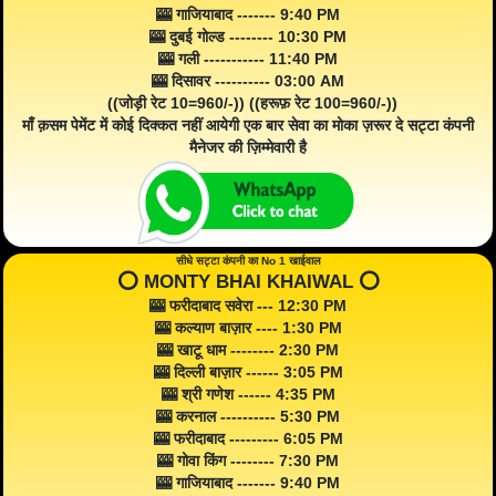
🎰 गाजियाबाद ------- 9:40 PM
🎰 दुबई गोल्ड -------- 10:30 PM
🎰 गली ----------- 11:40 PM
🎰 दिसावर ---------- 03:00 AM
((जोड़ी रेट 10=960/-)) ((हरूफ़ रेट 100=960/-))
माँ क़सम पेमेंट में कोई दिक्कत नहीं आयेगी एक बार सेवा का मोका ज़रूर दे सट्टा कंपनी
मैनेजर की ज़िम्मेवारी है
सीधे सट्टा कंपनी का No 1 खाईवाल
⭕️ MONTY BHAI KHAIWAL ⭕️
🎰 फरीदाबाद सवेरा --- 12:30 PM
🎰 कल्याण बाज़ार ---- 1:30 PM
🎰 खाटू धाम -------- 2:30 PM
🎰 दिल्ली बाज़ार ------ 3:05 PM
🎰 श्री गणेश ------ 4:35 PM
🎰 करनाल ---------- 5:30 PM
🎰 फरीदाबाद --------- 6:05 PM
🎰 गोवा किंग -------- 7:30 PM
🎰 गाजियाबाद ------- 9:40 PM