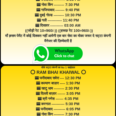
🎰 गोवा किंग -------- 7:30 PM
🎰 गाजियाबाद ------- 9:40 PM
🎰 दुबई गोल्ड -------- 10:30 PM
🎰 गली ----------- 11:40 PM
🎰 दिसावर ---------- 03:00 AM
((जोड़ी रेट 10=960/-)) ((हरूफ़ रेट 100=960/-))
माँ क़सम पेमेंट में कोई दिक्कत नहीं आयेगी एक बार सेवा का मोका जरूर दे सट्टा कंपनी
मैनेजर की ज़िम्मेवारी है
सीधे सट्टा कंपनी का No 1 खाईवाल
⭕️ RAM BHAI KHAIWAL ⭕️
🎰 फरीदाबाद सवेरा --- 12:30 PM
🎰 कल्याण बाज़ार ---- 1:30 PM
🎰 खाटू धाम -------- 2:30 PM
🎰 दिल्ली बाज़ार ------ 3:05 PM
🎰 श्री गणेश ------ 4:35 PM
🎰 करनाल ---------- 5:30 PM
🎰 फरीदाबाद --------- 6:05 PM
🎰 गोवा किंग -------- 7:30 PM