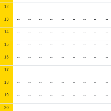
12
--
--
--
--
--
--
--
--
--
13
--
--
--
--
--
--
--
--
--
14
--
--
--
--
--
--
--
--
--
15
--
--
--
--
--
--
--
--
--
16
--
--
--
--
--
--
--
--
--
17
--
--
--
--
--
--
--
--
--
18
--
--
--
--
--
--
--
--
--
19
--
--
--
--
--
--
--
--
--
20
--
--
--
--
--
--
--
--
--