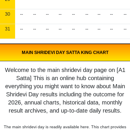
30
--
--
--
--
--
--
--
--
--
31
--
--
--
--
--
--
--
--
--
MAIN SHRIDEVI DAY SATTA KING CHART
Welcome to the main shridevi day page on [A1
Satta] This is an online hub containing
everything you might want to know about Main
Shridevi Day results including the outcome for
2026, annual charts, historical data, monthly
result archives, and up-to-date daily results.
The main shridevi day is readily available here. This chart provides