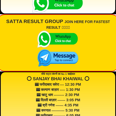
SATTA RESULT GROUP
JOIN HERE FOR FASTEST
RESULT 👇🏾👇🏾
सीधे सट्टा कंपनी का No 1 खाईवाल
⭕️ SANJAY BHAI KHAIWAL ⭕️
🎰 फरीदाबाद सवेरा --- 12:30 PM
🎰 कल्याण बाज़ार ---- 1:30 PM
🎰 खाटू धाम -------- 2:30 PM
🎰 दिल्ली बाज़ार ------ 3:05 PM
🎰 श्री गणेश ------ 4:35 PM
🎰 करनाल ---------- 5:30 PM
🎰 फरीदाबाद --------- 6:05 PM