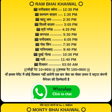
⭕️ RAM BHAI KHAIWAL ⭕️
🎰 फरीदाबाद सवेरा --- 12:30 PM
🎰 कल्याण बाज़ार ---- 1:30 PM
🎰 खाटू धाम -------- 2:30 PM
🎰 दिल्ली बाज़ार ------ 3:05 PM
🎰 श्री गणेश ------ 4:35 PM
🎰 करनाल ---------- 5:30 PM
🎰 फरीदाबाद --------- 6:05 PM
🎰 गोवा किंग -------- 7:30 PM
🎰 गाजियाबाद ------- 9:40 PM
🎰 दुबई गोल्ड -------- 10:30 PM
🎰 गली ----------- 11:40 PM
🎰 दिसावर ---------- 03:00 AM
((जोड़ी रेट 10=960/-)) ((हरूफ़ रेट 100=960/-))
माँ क़सम पेमेंट में कोई दिक्कत नहीं आयेगी एक बार सेवा का मोका ज़रूर दे सट्टा कंपनी
मैनेजर की ज़िम्मेवारी है
सीधे सट्टा कंपनी का No 1 खाईवाल
⭕️ MONTY BHAI KHAIWAL ⭕️