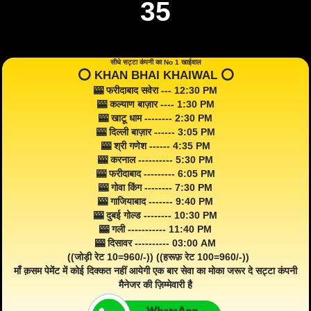
35
सीधे सट्टा कंपनी का No 1 खाईवाल
⭕️ KHAN BHAI KHAIWAL ⭕️
🎰 फरीदाबाद सवेरा --- 12:30 PM
🎰 कल्याण बाज़ार ---- 1:30 PM
🎰 खाटू धाम -------- 2:30 PM
🎰 दिल्ली बाज़ार ------ 3:05 PM
🎰 श्री गणेश ------ 4:35 PM
🎰 करनाल ---------- 5:30 PM
🎰 फरीदाबाद --------- 6:05 PM
🎰 गोवा किंग -------- 7:30 PM
🎰 गाजियाबाद ------- 9:40 PM
🎰 दुबई गोल्ड -------- 10:30 PM
🎰 गली ----------- 11:40 PM
🎰 दिसावर ---------- 03:00 AM
((जोड़ी रेट 10=960/-)) ((हरूफ़ रेट 100=960/-))
माँ क़सम पेमेंट में कोई दिक्कत नहीं आयेगी एक बार सेवा का मोका जरूर दे सट्टा कंपनी
मैनेजर की ज़िम्मेवारी है