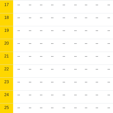
17
--
--
--
--
--
--
--
--
--
18
--
--
--
--
--
--
--
--
--
19
--
--
--
--
--
--
--
--
--
20
--
--
--
--
--
--
--
--
--
21
--
--
--
--
--
--
--
--
--
22
--
--
--
--
--
--
--
--
--
23
--
--
--
--
--
--
--
--
--
24
--
--
--
--
--
--
--
--
--
25
--
--
--
--
--
--
--
--
--