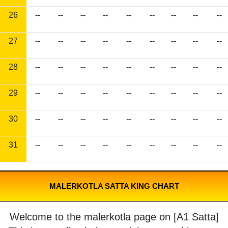
26
--
--
--
--
--
--
--
--
--
27
--
--
--
--
--
--
--
--
--
28
--
--
--
--
--
--
--
--
--
29
--
--
--
--
--
--
--
--
--
30
--
--
--
--
--
--
--
--
--
31
--
--
--
--
--
--
--
--
--
MALERKOTLA SATTA KING CHART
Welcome to the malerkotla page on [A1 Satta]