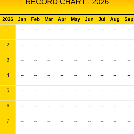
RECORD CHART - 2026
2026
Jan
Feb
Mar
Apr
May
Jun
Jul
Aug
Sep
1
--
--
--
--
--
--
--
--
--
2
--
--
--
--
--
--
--
--
--
3
--
--
--
--
--
--
--
--
--
4
--
--
--
--
--
--
--
--
--
5
--
--
--
--
--
--
--
--
--
6
--
--
--
--
--
--
--
--
--
7
--
--
--
--
--
--
--
--
--