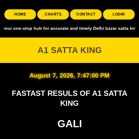
HOME
CHARTS
CONTACT
LOGIN
stop hub for accurate and timely Delhi bazar satta king, covering a
A1 SATTA KING
August 7, 2026, 7:47:01 PM
FASTAST RESULS OF A1 SATTA
KING
GALI