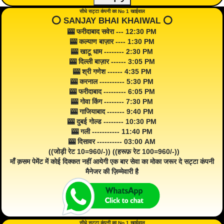
सीधे सट्टा कंपनी का No 1 खाईवाल
⭕️ SANJAY BHAI KHAIWAL ⭕️
🎰 फरीदाबाद सवेरा --- 12:30 PM
🎰 कल्याण बाज़ार ---- 1:30 PM
🎰 खाटू धाम -------- 2:30 PM
🎰 दिल्ली बाज़ार ------ 3:05 PM
🎰 श्री गणेश ------ 4:35 PM
🎰 करनाल ---------- 5:30 PM
🎰 फरीदाबाद --------- 6:05 PM
🎰 गोवा किंग -------- 7:30 PM
🎰 गाजियाबाद ------- 9:40 PM
🎰 दुबई गोल्ड -------- 10:30 PM
🎰 गली ----------- 11:40 PM
🎰 दिसावर ---------- 03:00 AM
((जोड़ी रेट 10=960/-)) ((हरूफ़ रेट 100=960/-))
माँ क़सम पेमेंट में कोई दिक्कत नहीं आयेगी एक बार सेवा का मोका जरूर दे सट्टा कंपनी
मैनेजर की ज़िम्मेवारी है
सीधे सट्टा कंपनी का No 1 खाईवाल