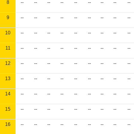
8
--
--
--
--
--
--
--
--
--
9
--
--
--
--
--
--
--
--
--
10
--
--
--
--
--
--
--
--
--
11
--
--
--
--
--
--
--
--
--
12
--
--
--
--
--
--
--
--
--
13
--
--
--
--
--
--
--
--
--
14
--
--
--
--
--
--
--
--
--
15
--
--
--
--
--
--
--
--
--
16
--
--
--
--
--
--
--
--
--