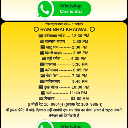
सीधे सट्टा कंपनी का No 1 खाईवाल
⭕️ RAM BHAI KHAIWAL ⭕️
🎰 फरीदाबाद सवेरा --- 12:30 PM
🎰 कल्याण बाज़ार ---- 1:30 PM
🎰 खाटू धाम -------- 2:30 PM
🎰 दिल्ली बाज़ार ------ 3:05 PM
🎰 श्री गणेश ------ 4:35 PM
🎰 करनाल ---------- 5:30 PM
🎰 फरीदाबाद --------- 6:05 PM
🎰 गोवा किंग -------- 7:30 PM
🎰 गाजियाबाद ------- 9:40 PM
🎰 दुबई गोल्ड -------- 10:30 PM
🎰 गली ----------- 11:40 PM
🎰 दिसावर ---------- 03:00 AM
((जोड़ी रेट 10=960/-)) ((हरूफ़ रेट 100=960/-))
माँ क़सम पेमेंट में कोई दिक्कत नहीं आयेगी एक बार सेवा का मोका ज़रूर दे सट्टा कंपनी
मैनेजर की ज़िम्मेवारी है