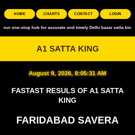
HOME
CHARTS
CONTACT
LOGIN
stop hub for accurate and timely Delhi bazar satta king, covering al
A1 SATTA KING
August 9, 2026, 8:05:32 AM
FASTAST RESULS OF A1 SATTA
KING
FARIDABAD SAVERA