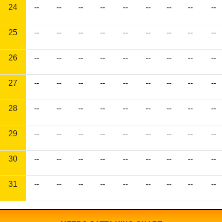
24
--
--
--
--
--
--
--
--
--
25
--
--
--
--
--
--
--
--
--
26
--
--
--
--
--
--
--
--
--
27
--
--
--
--
--
--
--
--
--
28
--
--
--
--
--
--
--
--
--
29
--
--
--
--
--
--
--
--
--
30
--
--
--
--
--
--
--
--
--
31
--
--
--
--
--
--
--
--
--