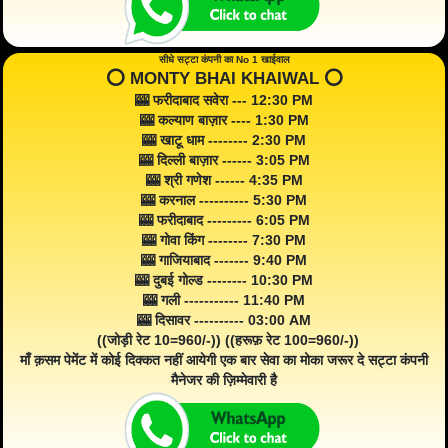
सीधे सट्टा कंपनी का No 1 खाईवाल
⭕️ MONTY BHAI KHAIWAL ⭕️
🎰 फरीदाबाद सवेरा --- 12:30 PM
🎰 कल्याण बाज़ार ---- 1:30 PM
🎰 खाटू धाम -------- 2:30 PM
🎰 दिल्ली बाज़ार ------ 3:05 PM
🎰 श्री गणेश ------ 4:35 PM
🎰 करनाल ---------- 5:30 PM
🎰 फरीदाबाद --------- 6:05 PM
🎰 गोवा किंग -------- 7:30 PM
🎰 गाजियाबाद ------- 9:40 PM
🎰 दुबई गोल्ड -------- 10:30 PM
🎰 गली ----------- 11:40 PM
🎰 दिसावर ---------- 03:00 AM
((जोड़ी रेट 10=960/-)) ((हरूफ़ रेट 100=960/-))
माँ क़सम पेमेंट में कोई दिक्कत नहीं आयेगी एक बार सेवा का मोका जरूर दे सट्टा कंपनी
मैनेजर की ज़िम्मेवारी है