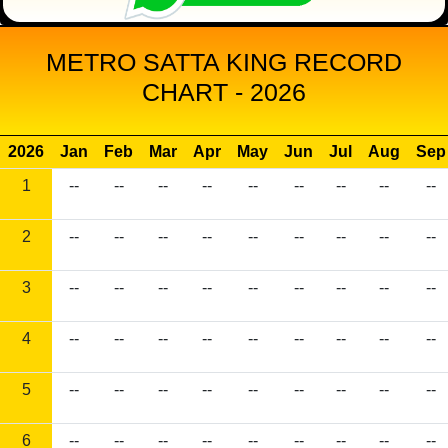
METRO SATTA KING RECORD
CHART - 2026
2026
Jan
Feb
Mar
Apr
May
Jun
Jul
Aug
Sep
1
--
--
--
--
--
--
--
--
--
2
--
--
--
--
--
--
--
--
--
3
--
--
--
--
--
--
--
--
--
4
--
--
--
--
--
--
--
--
--
5
--
--
--
--
--
--
--
--
--
6
--
--
--
--
--
--
--
--
--