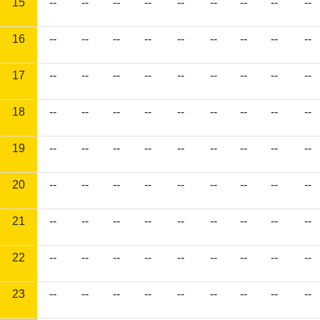
15
--
--
--
--
--
--
--
--
--
16
--
--
--
--
--
--
--
--
--
17
--
--
--
--
--
--
--
--
--
18
--
--
--
--
--
--
--
--
--
19
--
--
--
--
--
--
--
--
--
20
--
--
--
--
--
--
--
--
--
21
--
--
--
--
--
--
--
--
--
22
--
--
--
--
--
--
--
--
--
23
--
--
--
--
--
--
--
--
--