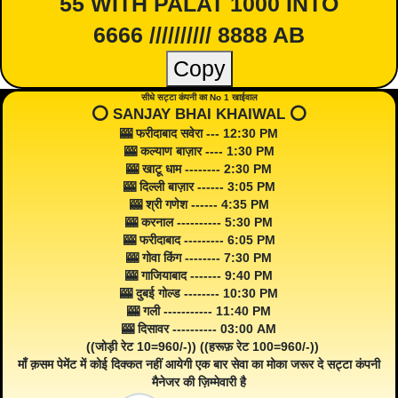
55 WITH PALAT 1000 INTO
6666 ////////// 8888 AB
Copy
सीधे सट्टा कंपनी का No 1 खाईवाल
⭕️ SANJAY BHAI KHAIWAL ⭕️
🎰 फरीदाबाद सवेरा --- 12:30 PM
🎰 कल्याण बाज़ार ---- 1:30 PM
🎰 खाटू धाम -------- 2:30 PM
🎰 दिल्ली बाज़ार ------ 3:05 PM
🎰 श्री गणेश ------ 4:35 PM
🎰 करनाल ---------- 5:30 PM
🎰 फरीदाबाद --------- 6:05 PM
🎰 गोवा किंग -------- 7:30 PM
🎰 गाजियाबाद ------- 9:40 PM
🎰 दुबई गोल्ड -------- 10:30 PM
🎰 गली ----------- 11:40 PM
🎰 दिसावर ---------- 03:00 AM
((जोड़ी रेट 10=960/-)) ((हरूफ़ रेट 100=960/-))
माँ क़सम पेमेंट में कोई दिक्कत नहीं आयेगी एक बार सेवा का मोका जरूर दे सट्टा कंपनी
मैनेजर की ज़िम्मेवारी है