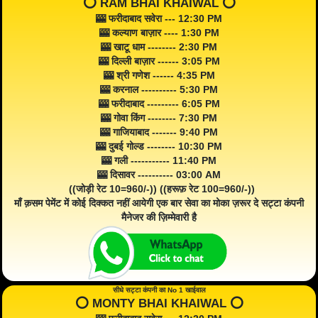
⭕️ RAM BHAI KHAIWAL ⭕️
🎰 फरीदाबाद सवेरा --- 12:30 PM
🎰 कल्याण बाज़ार ---- 1:30 PM
🎰 खाटू धाम -------- 2:30 PM
🎰 दिल्ली बाज़ार ------ 3:05 PM
🎰 श्री गणेश ------ 4:35 PM
🎰 करनाल ---------- 5:30 PM
🎰 फरीदाबाद --------- 6:05 PM
🎰 गोवा किंग -------- 7:30 PM
🎰 गाजियाबाद ------- 9:40 PM
🎰 दुबई गोल्ड -------- 10:30 PM
🎰 गली ----------- 11:40 PM
🎰 दिसावर ---------- 03:00 AM
((जोड़ी रेट 10=960/-)) ((हरूफ़ रेट 100=960/-))
माँ क़सम पेमेंट में कोई दिक्कत नहीं आयेगी एक बार सेवा का मोका ज़रूर दे सट्टा कंपनी
मैनेजर की ज़िम्मेवारी है
सीधे सट्टा कंपनी का No 1 खाईवाल
⭕️ MONTY BHAI KHAIWAL ⭕️