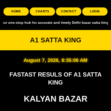
HOME
CHARTS
CONTACT
LOGIN
top hub for accurate and timely Delhi bazar satta king, covering all
A1 SATTA KING
August 7, 2026, 8:35:07 AM
FASTAST RESULS OF A1 SATTA
KING
KALYAN BAZAR