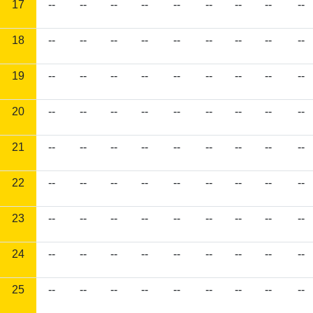
17
--
--
--
--
--
--
--
--
--
18
--
--
--
--
--
--
--
--
--
19
--
--
--
--
--
--
--
--
--
20
--
--
--
--
--
--
--
--
--
21
--
--
--
--
--
--
--
--
--
22
--
--
--
--
--
--
--
--
--
23
--
--
--
--
--
--
--
--
--
24
--
--
--
--
--
--
--
--
--
25
--
--
--
--
--
--
--
--
--