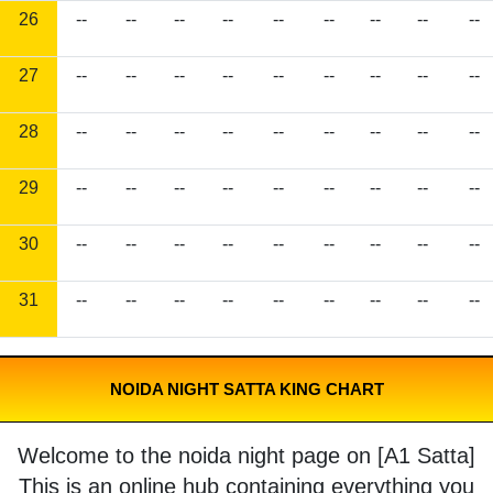
26
--
--
--
--
--
--
--
--
--
27
--
--
--
--
--
--
--
--
--
28
--
--
--
--
--
--
--
--
--
29
--
--
--
--
--
--
--
--
--
30
--
--
--
--
--
--
--
--
--
31
--
--
--
--
--
--
--
--
--
NOIDA NIGHT SATTA KING CHART
Welcome to the noida night page on [A1 Satta]
This is an online hub containing everything you