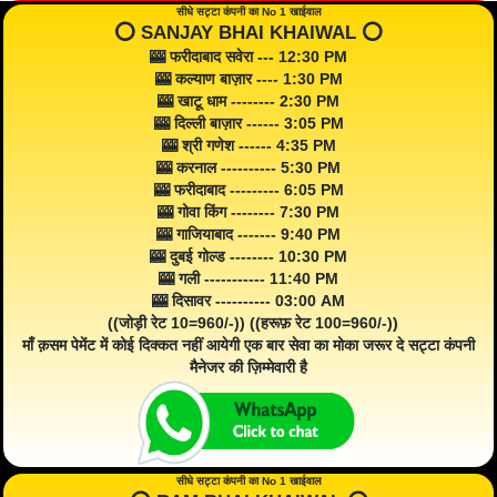
सीधे सट्टा कंपनी का No 1 खाईवाल
⭕️ SANJAY BHAI KHAIWAL ⭕️
🎰 फरीदाबाद सवेरा --- 12:30 PM
🎰 कल्याण बाज़ार ---- 1:30 PM
🎰 खाटू धाम -------- 2:30 PM
🎰 दिल्ली बाज़ार ------ 3:05 PM
🎰 श्री गणेश ------ 4:35 PM
🎰 करनाल ---------- 5:30 PM
🎰 फरीदाबाद --------- 6:05 PM
🎰 गोवा किंग -------- 7:30 PM
🎰 गाजियाबाद ------- 9:40 PM
🎰 दुबई गोल्ड -------- 10:30 PM
🎰 गली ----------- 11:40 PM
🎰 दिसावर ---------- 03:00 AM
((जोड़ी रेट 10=960/-)) ((हरूफ़ रेट 100=960/-))
माँ क़सम पेमेंट में कोई दिक्कत नहीं आयेगी एक बार सेवा का मोका जरूर दे सट्टा कंपनी
मैनेजर की ज़िम्मेवारी है
सीधे सट्टा कंपनी का No 1 खाईवाल