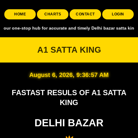
HOME
CHARTS
CONTACT
LOGIN
stop hub for accurate and timely Delhi bazar satta king, covering al
A1 SATTA KING
August 6, 2026, 9:36:58 AM
FASTAST RESULS OF A1 SATTA
KING
DELHI BAZAR