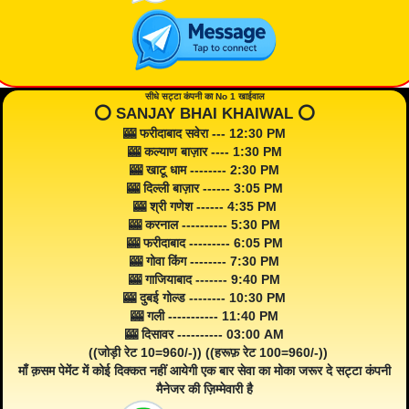
सीधे सट्टा कंपनी का No 1 खाईवाल
⭕️ SANJAY BHAI KHAIWAL ⭕️
🎰 फरीदाबाद सवेरा --- 12:30 PM
🎰 कल्याण बाज़ार ---- 1:30 PM
🎰 खाटू धाम -------- 2:30 PM
🎰 दिल्ली बाज़ार ------ 3:05 PM
🎰 श्री गणेश ------ 4:35 PM
🎰 करनाल ---------- 5:30 PM
🎰 फरीदाबाद --------- 6:05 PM
🎰 गोवा किंग -------- 7:30 PM
🎰 गाजियाबाद ------- 9:40 PM
🎰 दुबई गोल्ड -------- 10:30 PM
🎰 गली ----------- 11:40 PM
🎰 दिसावर ---------- 03:00 AM
((जोड़ी रेट 10=960/-)) ((हरूफ़ रेट 100=960/-))
माँ क़सम पेमेंट में कोई दिक्कत नहीं आयेगी एक बार सेवा का मोका जरूर दे सट्टा कंपनी
मैनेजर की ज़िम्मेवारी है