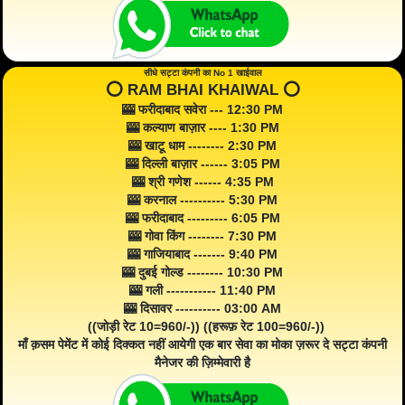
सीधे सट्टा कंपनी का No 1 खाईवाल
⭕️ RAM BHAI KHAIWAL ⭕️
🎰 फरीदाबाद सवेरा --- 12:30 PM
🎰 कल्याण बाज़ार ---- 1:30 PM
🎰 खाटू धाम -------- 2:30 PM
🎰 दिल्ली बाज़ार ------ 3:05 PM
🎰 श्री गणेश ------ 4:35 PM
🎰 करनाल ---------- 5:30 PM
🎰 फरीदाबाद --------- 6:05 PM
🎰 गोवा किंग -------- 7:30 PM
🎰 गाजियाबाद ------- 9:40 PM
🎰 दुबई गोल्ड -------- 10:30 PM
🎰 गली ----------- 11:40 PM
🎰 दिसावर ---------- 03:00 AM
((जोड़ी रेट 10=960/-)) ((हरूफ़ रेट 100=960/-))
माँ क़सम पेमेंट में कोई दिक्कत नहीं आयेगी एक बार सेवा का मोका ज़रूर दे सट्टा कंपनी
मैनेजर की ज़िम्मेवारी है