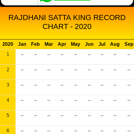
RAJDHANI SATTA KING RECORD
CHART - 2020
2020
Jan
Feb
Mar
Apr
May
Jun
Jul
Aug
Sep
1
--
--
--
--
--
--
--
--
--
2
--
--
--
--
--
--
--
--
--
3
--
--
--
--
--
--
--
--
--
4
--
--
--
--
--
--
--
--
--
5
--
--
--
--
--
--
--
--
--
6
--
--
--
--
--
--
--
--
--