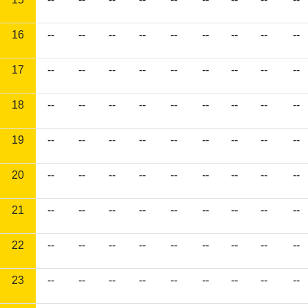
16
--
--
--
--
--
--
--
--
--
17
--
--
--
--
--
--
--
--
--
18
--
--
--
--
--
--
--
--
--
19
--
--
--
--
--
--
--
--
--
20
--
--
--
--
--
--
--
--
--
21
--
--
--
--
--
--
--
--
--
22
--
--
--
--
--
--
--
--
--
23
--
--
--
--
--
--
--
--
--