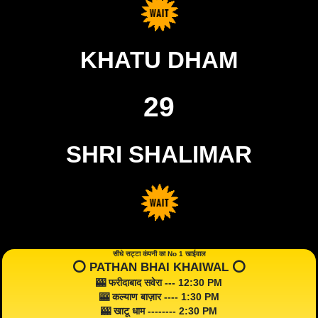
KHATU DHAM
29
SHRI SHALIMAR
सीधे सट्टा कंपनी का No 1 खाईवाल
⭕️ PATHAN BHAI KHAIWAL ⭕️
🎰 फरीदाबाद सवेरा --- 12:30 PM
🎰 कल्याण बाज़ार ---- 1:30 PM
🎰 खाटू धाम -------- 2:30 PM