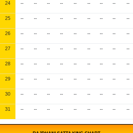
24
--
--
--
--
--
--
--
--
--
25
--
--
--
--
--
--
--
--
--
26
--
--
--
--
--
--
--
--
--
27
--
--
--
--
--
--
--
--
--
28
--
--
--
--
--
--
--
--
--
29
--
--
--
--
--
--
--
--
--
30
--
--
--
--
--
--
--
--
--
31
--
--
--
--
--
--
--
--
--