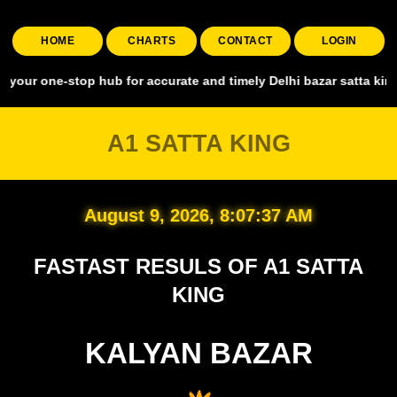
HOME
CHARTS
CONTACT
LOGIN
-stop hub for accurate and timely Delhi bazar satta king, covering a
A1 SATTA KING
August 9, 2026, 8:07:38 AM
FASTAST RESULS OF A1 SATTA
KING
KALYAN BAZAR