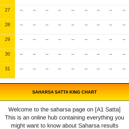
27
--
--
--
--
--
--
--
--
--
28
--
--
--
--
--
--
--
--
--
29
--
--
--
--
--
--
--
--
--
30
--
--
--
--
--
--
--
--
--
31
--
--
--
--
--
--
--
--
--
SAHARSA SATTA KING CHART
Welcome to the saharsa page on [A1 Satta]
This is an online hub containing everything you
might want to know about Saharsa results