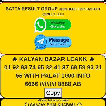
SATTA RESULT GROUP
JOIN HERE FOR FASTEST
RESULT 👇🏾👇🏾
🔥 KALYAN BAZAR LEAKK 🔥
01 92 83 74 65 32 41 87 68 59 93 21
55 WITH PALAT 1000 INTO
6666 ////////// 8888 AB
Copy
सीधे सट्टा कंपनी का No 1 खाईवाल
⭕️ SANJAY BHAI KHAIWAL ⭕️