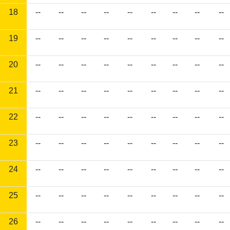
18
--
--
--
--
--
--
--
--
--
19
--
--
--
--
--
--
--
--
--
20
--
--
--
--
--
--
--
--
--
21
--
--
--
--
--
--
--
--
--
22
--
--
--
--
--
--
--
--
--
23
--
--
--
--
--
--
--
--
--
24
--
--
--
--
--
--
--
--
--
25
--
--
--
--
--
--
--
--
--
26
--
--
--
--
--
--
--
--
--