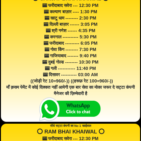
🎰 फरीदाबाद सवेरा --- 12:30 PM
🎰 कल्याण बाज़ार ---- 1:30 PM
🎰 खाटू धाम -------- 2:30 PM
🎰 दिल्ली बाज़ार ------ 3:05 PM
🎰 श्री गणेश ------ 4:35 PM
🎰 करनाल ---------- 5:30 PM
🎰 फरीदाबाद --------- 6:05 PM
🎰 गोवा किंग -------- 7:30 PM
🎰 गाजियाबाद ------- 9:40 PM
🎰 दुबई गोल्ड -------- 10:30 PM
🎰 गली ----------- 11:40 PM
🎰 दिसावर ---------- 03:00 AM
((जोड़ी रेट 10=960/-)) ((हरूफ़ रेट 100=960/-))
माँ क़सम पेमेंट में कोई दिक्कत नहीं आयेगी एक बार सेवा का मोका जरूर दे सट्टा कंपनी
मैनेजर की ज़िम्मेवारी है
सीधे सट्टा कंपनी का No 1 खाईवाल
⭕️ RAM BHAI KHAIWAL ⭕️
🎰 फरीदाबाद सवेरा --- 12:30 PM