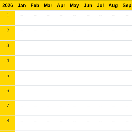
2026
Jan
Feb
Mar
Apr
May
Jun
Jul
Aug
Sep
1
--
--
--
--
--
--
--
--
--
2
--
--
--
--
--
--
--
--
--
3
--
--
--
--
--
--
--
--
--
4
--
--
--
--
--
--
--
--
--
5
--
--
--
--
--
--
--
--
--
6
--
--
--
--
--
--
--
--
--
7
--
--
--
--
--
--
--
--
--
8
--
--
--
--
--
--
--
--
--