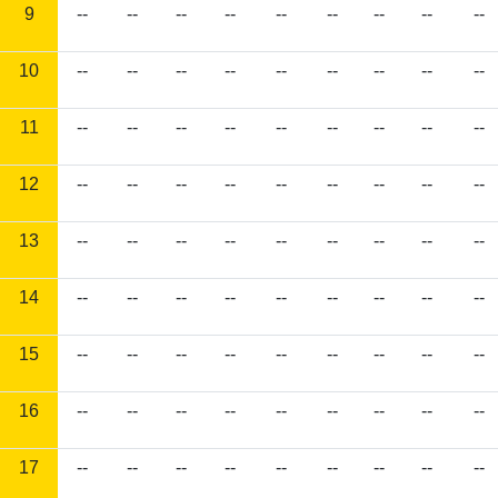
9
--
--
--
--
--
--
--
--
--
10
--
--
--
--
--
--
--
--
--
11
--
--
--
--
--
--
--
--
--
12
--
--
--
--
--
--
--
--
--
13
--
--
--
--
--
--
--
--
--
14
--
--
--
--
--
--
--
--
--
15
--
--
--
--
--
--
--
--
--
16
--
--
--
--
--
--
--
--
--
17
--
--
--
--
--
--
--
--
--