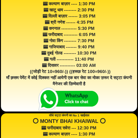
🎰 कल्याण बाज़ार ---- 1:30 PM
🎰 खाटू धाम -------- 2:30 PM
🎰 दिल्ली बाज़ार ------ 3:05 PM
🎰 श्री गणेश ------ 4:35 PM
🎰 करनाल ---------- 5:30 PM
🎰 फरीदाबाद --------- 6:05 PM
🎰 गोवा किंग -------- 7:30 PM
🎰 गाजियाबाद ------- 9:40 PM
🎰 दुबई गोल्ड -------- 10:30 PM
🎰 गली ----------- 11:40 PM
🎰 दिसावर ---------- 03:00 AM
((जोड़ी रेट 10=960/-)) ((हरूफ़ रेट 100=960/-))
माँ क़सम पेमेंट में कोई दिक्कत नहीं आयेगी एक बार सेवा का मोका ज़रूर दे सट्टा कंपनी
मैनेजर की ज़िम्मेवारी है
सीधे सट्टा कंपनी का No 1 खाईवाल
⭕️ MONTY BHAI KHAIWAL ⭕️
🎰 फरीदाबाद सवेरा --- 12:30 PM
🎰 कल्याण बाज़ार ---- 1:30 PM