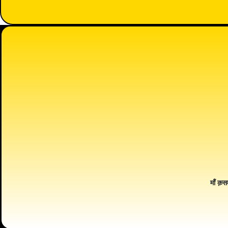
माँ क़स