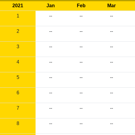
2021
Jan
Feb
Mar
1
--
--
--
2
--
--
--
3
--
--
--
4
--
--
--
5
--
--
--
6
--
--
--
7
--
--
--
8
--
--
--