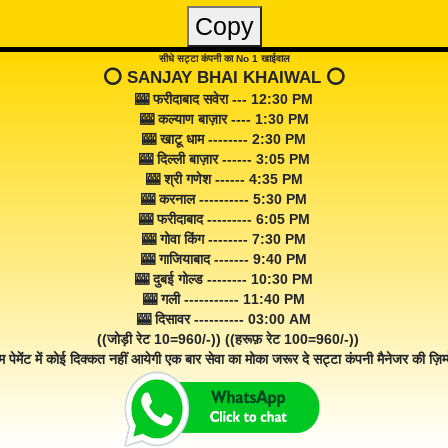
Copy
सीधे सट्टा कंपनी का No 1 खाईवाल
⭕️ SANJAY BHAI KHAIWAL ⭕️
🎰 फरीदाबाद सवेरा --- 12:30 PM
🎰 कल्याण बाज़ार ---- 1:30 PM
🎰 खाटू धाम -------- 2:30 PM
🎰 दिल्ली बाज़ार ------ 3:05 PM
🎰 श्री गणेश ------ 4:35 PM
🎰 करनाल ---------- 5:30 PM
🎰 फरीदाबाद --------- 6:05 PM
🎰 गोवा किंग -------- 7:30 PM
🎰 गाजियाबाद ------- 9:40 PM
🎰 दुबई गोल्ड -------- 10:30 PM
🎰 गली ----------- 11:40 PM
🎰 दिसावर ---------- 03:00 AM
((जोड़ी रेट 10=960/-)) ((हरूफ़ रेट 100=960/-))
म पेमेंट में कोई दिक्कत नहीं आयेगी एक बार सेवा का मोका जरूर दे सट्टा कंपनी मैनेजर की ज़िम्म