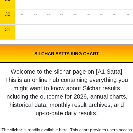
30
--
--
--
--
--
--
--
--
--
31
--
--
--
--
--
--
--
--
--
SILCHAR SATTA KING CHART
Welcome to the silchar page on [A1 Satta]
This is an online hub containing everything you
might want to know about Silchar results
including the outcome for 2026, annual charts,
historical data, monthly result archives, and
up-to-date daily results.
The silchar is readily available here. This chart provides users access