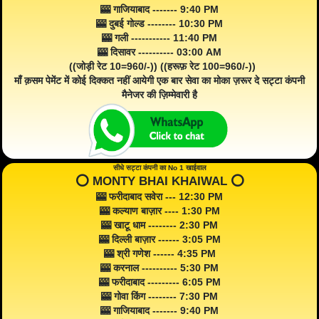
🎰 गाजियाबाद ------- 9:40 PM
🎰 दुबई गोल्ड -------- 10:30 PM
🎰 गली ----------- 11:40 PM
🎰 दिसावर ---------- 03:00 AM
((जोड़ी रेट 10=960/-)) ((हरूफ़ रेट 100=960/-))
माँ क़सम पेमेंट में कोई दिक्कत नहीं आयेगी एक बार सेवा का मोका ज़रूर दे सट्टा कंपनी
मैनेजर की ज़िम्मेवारी है
सीधे सट्टा कंपनी का No 1 खाईवाल
⭕️ MONTY BHAI KHAIWAL ⭕️
🎰 फरीदाबाद सवेरा --- 12:30 PM
🎰 कल्याण बाज़ार ---- 1:30 PM
🎰 खाटू धाम -------- 2:30 PM
🎰 दिल्ली बाज़ार ------ 3:05 PM
🎰 श्री गणेश ------ 4:35 PM
🎰 करनाल ---------- 5:30 PM
🎰 फरीदाबाद --------- 6:05 PM
🎰 गोवा किंग -------- 7:30 PM
🎰 गाजियाबाद ------- 9:40 PM