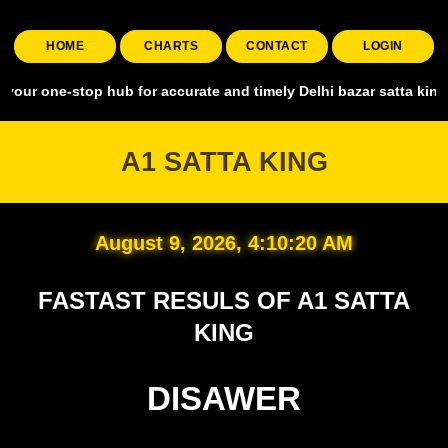
HOME
CHARTS
CONTACT
LOGIN
stop hub for accurate and timely Delhi bazar satta king, covering a
A1 SATTA KING
August 9, 2026, 4:10:21 AM
FASTAST RESULS OF A1 SATTA
KING
DISAWER