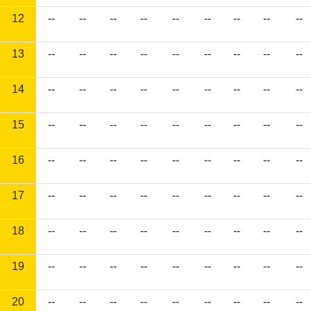
12
--
--
--
--
--
--
--
--
--
13
--
--
--
--
--
--
--
--
--
14
--
--
--
--
--
--
--
--
--
15
--
--
--
--
--
--
--
--
--
16
--
--
--
--
--
--
--
--
--
17
--
--
--
--
--
--
--
--
--
18
--
--
--
--
--
--
--
--
--
19
--
--
--
--
--
--
--
--
--
20
--
--
--
--
--
--
--
--
--