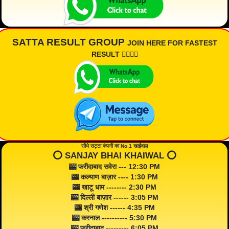
SATTA RESULT GROUP
JOIN HERE FOR FASTEST
RESULT 👇🏾👇🏾
सीधे सट्टा कंपनी का No 1 खाईवाल
⭕️ SANJAY BHAI KHAIWAL ⭕️
🎰 फरीदाबाद सवेरा --- 12:30 PM
🎰 कल्याण बाज़ार ---- 1:30 PM
🎰 खाटू धाम -------- 2:30 PM
🎰 दिल्ली बाज़ार ------ 3:05 PM
🎰 श्री गणेश ------ 4:35 PM
🎰 करनाल ---------- 5:30 PM
🎰 फरीदाबाद --------- 6:05 PM