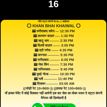
16
सीधे सट्टा कंपनी का No 1 खाईवाल
⭕️ KHAN BHAI KHAIWAL ⭕️
🎰 फरीदाबाद सवेरा --- 12:30 PM
🎰 कल्याण बाज़ार ---- 1:30 PM
🎰 खाटू धाम -------- 2:30 PM
🎰 दिल्ली बाज़ार ------ 3:05 PM
🎰 श्री गणेश ------ 4:35 PM
🎰 करनाल ---------- 5:30 PM
🎰 फरीदाबाद --------- 6:05 PM
🎰 गोवा किंग -------- 7:30 PM
🎰 गाजियाबाद ------- 9:40 PM
🎰 दुबई गोल्ड -------- 10:30 PM
🎰 गली ----------- 11:40 PM
🎰 दिसावर ---------- 03:00 AM
((जोड़ी रेट 10=960/-)) ((हरूफ़ रेट 100=960/-))
माँ क़सम पेमेंट में कोई दिक्कत नहीं आयेगी एक बार सेवा का मोका जरूर दे सट्टा कंपनी
मैनेजर की ज़िम्मेवारी है