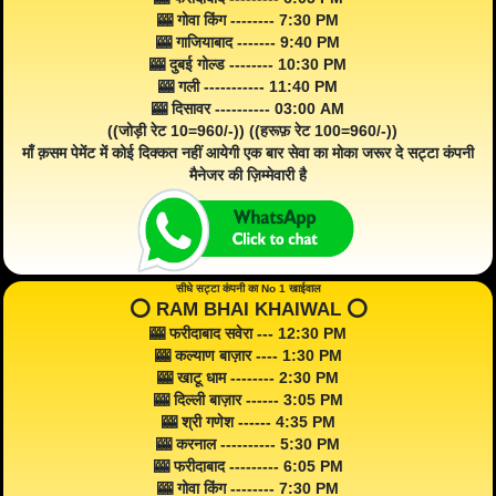
🎰 गोवा किंग -------- 7:30 PM
🎰 गाजियाबाद ------- 9:40 PM
🎰 दुबई गोल्ड -------- 10:30 PM
🎰 गली ----------- 11:40 PM
🎰 दिसावर ---------- 03:00 AM
((जोड़ी रेट 10=960/-)) ((हरूफ़ रेट 100=960/-))
माँ क़सम पेमेंट में कोई दिक्कत नहीं आयेगी एक बार सेवा का मोका जरूर दे सट्टा कंपनी
मैनेजर की ज़िम्मेवारी है
सीधे सट्टा कंपनी का No 1 खाईवाल
⭕️ RAM BHAI KHAIWAL ⭕️
🎰 फरीदाबाद सवेरा --- 12:30 PM
🎰 कल्याण बाज़ार ---- 1:30 PM
🎰 खाटू धाम -------- 2:30 PM
🎰 दिल्ली बाज़ार ------ 3:05 PM
🎰 श्री गणेश ------ 4:35 PM
🎰 करनाल ---------- 5:30 PM
🎰 फरीदाबाद --------- 6:05 PM
🎰 गोवा किंग -------- 7:30 PM