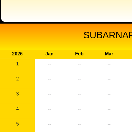
SUBARNAP
2026
Jan
Feb
Mar
1
--
--
--
2
--
--
--
3
--
--
--
4
--
--
--
5
--
--
--