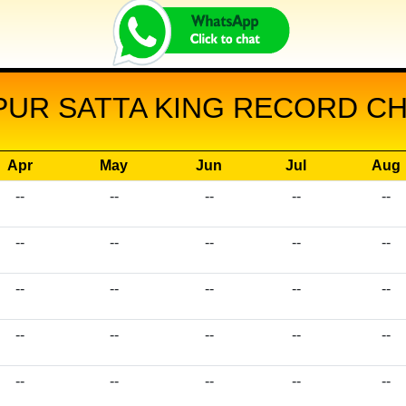
UR SATTA KING RECORD CHA
Apr
May
Jun
Jul
Aug
--
--
--
--
--
--
--
--
--
--
--
--
--
--
--
--
--
--
--
--
--
--
--
--
--