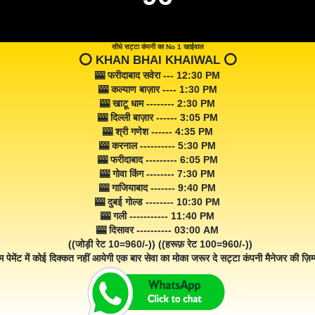
सीधे सट्टा कंपनी का No 1 खाईवाल
⭕️ KHAN BHAI KHAIWAL ⭕️
🎰 फरीदाबाद सवेरा --- 12:30 PM
🎰 कल्याण बाज़ार ---- 1:30 PM
🎰 खाटू धाम -------- 2:30 PM
🎰 दिल्ली बाज़ार ------ 3:05 PM
🎰 श्री गणेश ------ 4:35 PM
🎰 करनाल ---------- 5:30 PM
🎰 फरीदाबाद --------- 6:05 PM
🎰 गोवा किंग -------- 7:30 PM
🎰 गाजियाबाद ------- 9:40 PM
🎰 दुबई गोल्ड -------- 10:30 PM
🎰 गली ----------- 11:40 PM
🎰 दिसावर ---------- 03:00 AM
((जोड़ी रेट 10=960/-)) ((हरूफ़ रेट 100=960/-))
म पेमेंट में कोई दिक्कत नहीं आयेगी एक बार सेवा का मोका जरूर दे सट्टा कंपनी मैनेजर की ज़िम्म