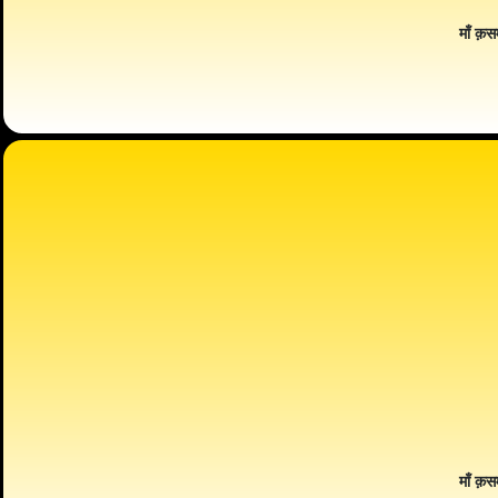
माँ क़स
माँ क़स