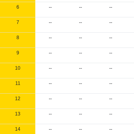
6
--
--
--
7
--
--
--
8
--
--
--
9
--
--
--
10
--
--
--
11
--
--
--
12
--
--
--
13
--
--
--
14
--
--
--