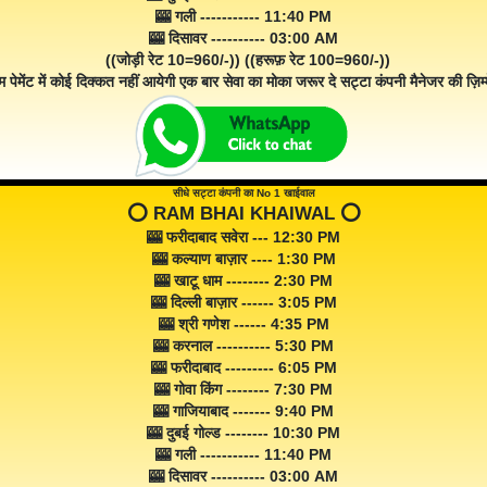
🎰 गली ----------- 11:40 PM
🎰 दिसावर ---------- 03:00 AM
((जोड़ी रेट 10=960/-)) ((हरूफ़ रेट 100=960/-))
म पेमेंट में कोई दिक्कत नहीं आयेगी एक बार सेवा का मोका जरूर दे सट्टा कंपनी मैनेजर की ज़िम्म
सीधे सट्टा कंपनी का No 1 खाईवाल
⭕️ RAM BHAI KHAIWAL ⭕️
🎰 फरीदाबाद सवेरा --- 12:30 PM
🎰 कल्याण बाज़ार ---- 1:30 PM
🎰 खाटू धाम -------- 2:30 PM
🎰 दिल्ली बाज़ार ------ 3:05 PM
🎰 श्री गणेश ------ 4:35 PM
🎰 करनाल ---------- 5:30 PM
🎰 फरीदाबाद --------- 6:05 PM
🎰 गोवा किंग -------- 7:30 PM
🎰 गाजियाबाद ------- 9:40 PM
🎰 दुबई गोल्ड -------- 10:30 PM
🎰 गली ----------- 11:40 PM
🎰 दिसावर ---------- 03:00 AM