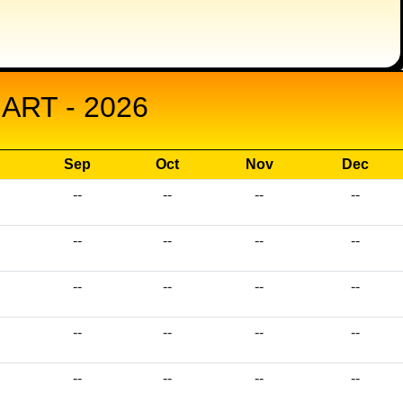
RT - 2026
Sep
Oct
Nov
Dec
--
--
--
--
--
--
--
--
--
--
--
--
--
--
--
--
--
--
--
--