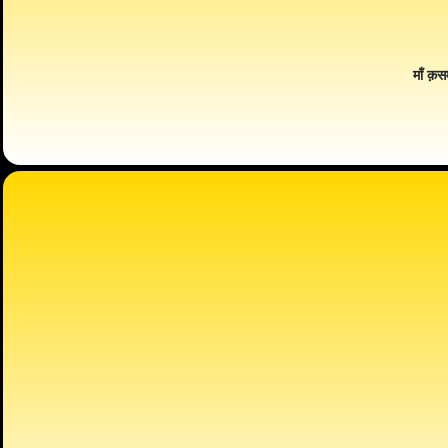
माँ क़स