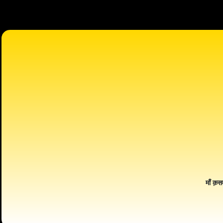
माँ क़स