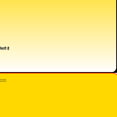
ेवारी है
👇🏾