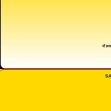
माँ क़स
S