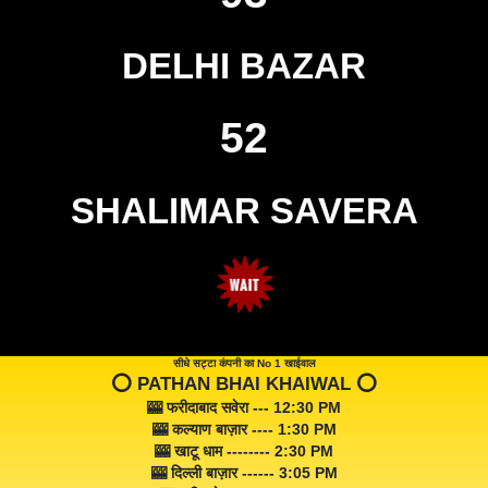
DELHI BAZAR
52
SHALIMAR SAVERA
सीधे सट्टा कंपनी का No 1 खाईवाल
⭕️ PATHAN BHAI KHAIWAL ⭕️
🎰 फरीदाबाद सवेरा --- 12:30 PM
🎰 कल्याण बाज़ार ---- 1:30 PM
🎰 खाटू धाम -------- 2:30 PM
🎰 दिल्ली बाज़ार ------ 3:05 PM