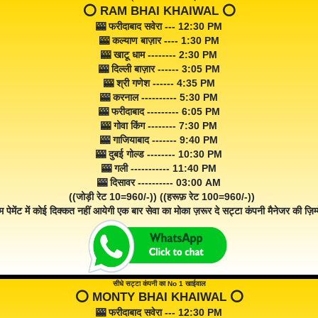
⭕️ RAM BHAI KHAIWAL ⭕️
🎰 फरीदाबाद सवेरा --- 12:30 PM
🎰 कल्याण बाज़ार ---- 1:30 PM
🎰 खाटू धाम -------- 2:30 PM
🎰 दिल्ली बाज़ार ------ 3:05 PM
🎰 श्री गणेश ------ 4:35 PM
🎰 करनाल ---------- 5:30 PM
🎰 फरीदाबाद --------- 6:05 PM
🎰 गोवा किंग -------- 7:30 PM
🎰 गाजियाबाद ------- 9:40 PM
🎰 दुबई गोल्ड -------- 10:30 PM
🎰 गली ----------- 11:40 PM
🎰 दिसावर ---------- 03:00 AM
((जोड़ी रेट 10=960/-)) ((हरूफ़ रेट 100=960/-))
म पेमेंट में कोई दिक्कत नहीं आयेगी एक बार सेवा का मोका ज़रूर दे सट्टा कंपनी मैनेजर की ज़िम्म
सीधे सट्टा कंपनी का No 1 खाईवाल
⭕️ MONTY BHAI KHAIWAL ⭕️
🎰 फरीदाबाद सवेरा --- 12:30 PM