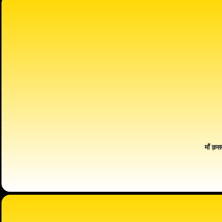
माँ क़स