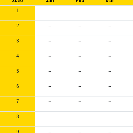
2026
Jan
Feb
Mar
1
--
--
--
2
--
--
--
3
--
--
--
4
--
--
--
5
--
--
--
6
--
--
--
7
--
--
--
8
--
--
--
9
--
--
--