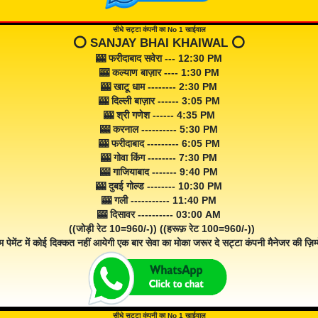
सीधे सट्टा कंपनी का No 1 खाईवाल
⭕️ SANJAY BHAI KHAIWAL ⭕️
🎰 फरीदाबाद सवेरा --- 12:30 PM
🎰 कल्याण बाज़ार ---- 1:30 PM
🎰 खाटू धाम -------- 2:30 PM
🎰 दिल्ली बाज़ार ------ 3:05 PM
🎰 श्री गणेश ------ 4:35 PM
🎰 करनाल ---------- 5:30 PM
🎰 फरीदाबाद --------- 6:05 PM
🎰 गोवा किंग -------- 7:30 PM
🎰 गाजियाबाद ------- 9:40 PM
🎰 दुबई गोल्ड -------- 10:30 PM
🎰 गली ----------- 11:40 PM
🎰 दिसावर ---------- 03:00 AM
((जोड़ी रेट 10=960/-)) ((हरूफ़ रेट 100=960/-))
म पेमेंट में कोई दिक्कत नहीं आयेगी एक बार सेवा का मोका जरूर दे सट्टा कंपनी मैनेजर की ज़िम्म
सीधे सट्टा कंपनी का No 1 खाईवाल