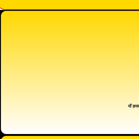
माँ क़स