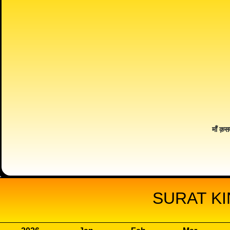
माँ क़स
SURAT KI