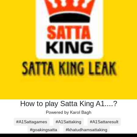
How to play Satta King A1....?
Powered by Karol Bagh
#A1Sattagames
#A1Sattaking
#A1Sattaresult
#goakingsatta
#khatudhamsattaking