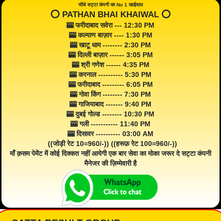
सीधे सट्टा कंपनी का No 1 खाईवाल
⭕️ PATHAN BHAI KHAIWAL ⭕️
🎰 फरीदाबाद सवेरा --- 12:30 PM
🎰 कल्याण बाज़ार ---- 1:30 PM
🎰 खाटू धाम -------- 2:30 PM
🎰 दिल्ली बाज़ार ------ 3:05 PM
🎰 श्री गणेश ------ 4:35 PM
🎰 करनाल ---------- 5:30 PM
🎰 फरीदाबाद --------- 6:05 PM
🎰 गोवा किंग -------- 7:30 PM
🎰 गाजियाबाद ------- 9:40 PM
🎰 दुबई गोल्ड -------- 10:30 PM
🎰 गली ----------- 11:40 PM
🎰 दिसावर ---------- 03:00 AM
((जोड़ी रेट 10=960/-)) ((हरूफ़ रेट 100=960/-))
माँ क़सम पेमेंट में कोई दिक्कत नहीं आयेगी एक बार सेवा का मोका जरूर दे सट्टा कंपनी
मैनेजर की ज़िम्मेवारी है