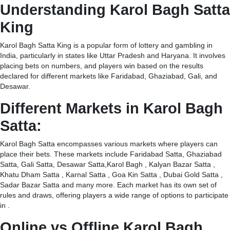
Understanding Karol Bagh Satta
King
Karol Bagh Satta King is a popular form of lottery and gambling in
India, particularly in states like Uttar Pradesh and Haryana. It involves
placing bets on numbers, and players win based on the results
declared for different markets like Faridabad, Ghaziabad, Gali, and
Desawar.
Different Markets in Karol Bagh
Satta:
Karol Bagh Satta encompasses various markets where players can
place their bets. These markets include Faridabad Satta, Ghaziabad
Satta, Gali Satta, Desawar Satta,Karol Bagh , Kalyan Bazar Satta ,
Khatu Dham Satta , Karnal Satta , Goa Kin Satta , Dubai Gold Satta ,
Sadar Bazar Satta and many more. Each market has its own set of
rules and draws, offering players a wide range of options to participate
in .
Online vs Offline Karol Bagh