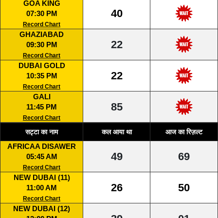
GOA KING
40
07:30 PM
Record Chart
GHAZIABAD
22
09:30 PM
Record Chart
DUBAI GOLD
22
10:35 PM
Record Chart
GALI
85
11:45 PM
Record Chart
सट्टा का नाम
कल आया था
आज का रिज़ल्ट
AFRICAA DISAWER
49
69
05:45 AM
Record Chart
NEW DUBAI (11)
26
50
11:00 AM
Record Chart
NEW DUBAI (12)