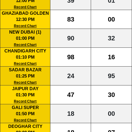
39
01
12:00 PM
Record Chart
GHAZIABAD GOLDEN
83
00
12:30 PM
Record Chart
NEW DUBAI (1)
90
32
01:00 PM
Record Chart
CHANDIGARH CITY
98
16
01:10 PM
Record Chart
SADAR BAZAR
24
95
01:25 PM
Record Chart
JAIPUR DAY
47
30
01:30 PM
Record Chart
GALI SUPER
18
00
01:50 PM
Record Chart
DEOGHAR CITY