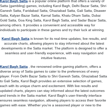
Karol Bagh Satta
is a popular online platform that offers a variety of
Satta (gambling) games, including Karol Bagh, Delhi Bazar Satta, Shri
Ganesh Satta, Faridabad Satta, Ghaziabad Satta, Gali Satta, Disawer
Satta, Kalyan Bazar Satta, Karnal Satta, Khatu Dham Satta, Dubai
Gold Satta, Goa King Satta, Karol Bagh Satta, and Sadar Bazar Satta,
among others. It provides a convenient and accessible way for
individuals to participate in these games and try their luck at winning.
Karol Bagh Satta
is known for its real-time updates, live results, and
accurate charts, allowing players to stay informed about the latest
developments in the Satta market. The platform is designed to offer a
seamless and user-friendly experience, with easy navigation and
intuitive features.
Karol Bagh Satta
, the renowned online gaming platform, offers a
diverse array of Satta games to cater to the preferences of every
player. From Delhi Bazar Satta to Shri Ganesh Satta, Ghaziabad Satta
to Gali Satta, Karol Bagh provides an extensive selection of games,
each with its unique charm and excitement. With live results and
updated charts, players can stay informed about the latest outcomes
and trends in the Satta market. Karol Bagh's user-friendly interface
ensures seamless navigation, allowing players to access their favorite
games with ease. Whether you're a seasoned player or new to the