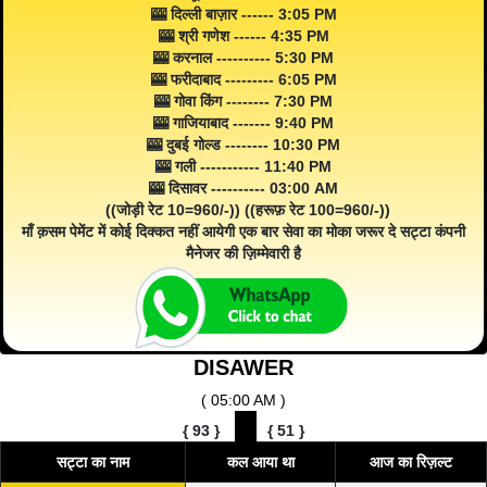
🎰 दिल्ली बाज़ार ------ 3:05 PM
🎰 श्री गणेश ------ 4:35 PM
🎰 करनाल ---------- 5:30 PM
🎰 फरीदाबाद --------- 6:05 PM
🎰 गोवा किंग -------- 7:30 PM
🎰 गाजियाबाद ------- 9:40 PM
🎰 दुबई गोल्ड -------- 10:30 PM
🎰 गली ----------- 11:40 PM
🎰 दिसावर ---------- 03:00 AM
((जोड़ी रेट 10=960/-)) ((हरूफ़ रेट 100=960/-))
माँ क़सम पेमेंट में कोई दिक्कत नहीं आयेगी एक बार सेवा का मोका जरूर दे सट्टा कंपनी
मैनेजर की ज़िम्मेवारी है
DISAWER
( 05:00 AM )
{
93
}
{
51
}
सट्टा का नाम
कल आया था
आज का रिज़ल्ट