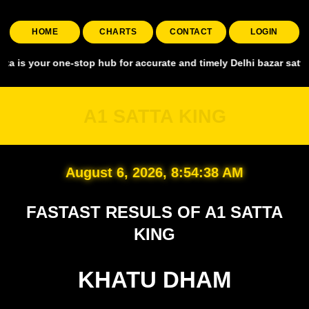
HOME
CHARTS
CONTACT
LOGIN
r one-stop hub for accurate and timely Delhi bazar satta king, cover
A1 SATTA KING
August 6, 2026, 8:54:39 AM
FASTAST RESULS OF A1 SATTA
KING
KHATU DHAM