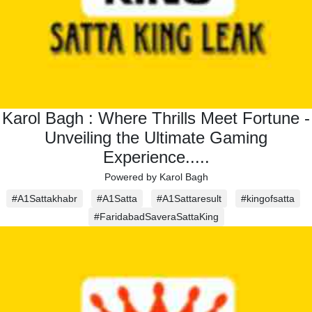
Karol Bagh : Where Thrills Meet Fortune -
Unveiling the Ultimate Gaming
Experience.....
Powered by Karol Bagh
#A1Sattakhabr
#A1Satta
#A1Sattaresult
#kingofsatta
#FaridabadSaveraSattaKing