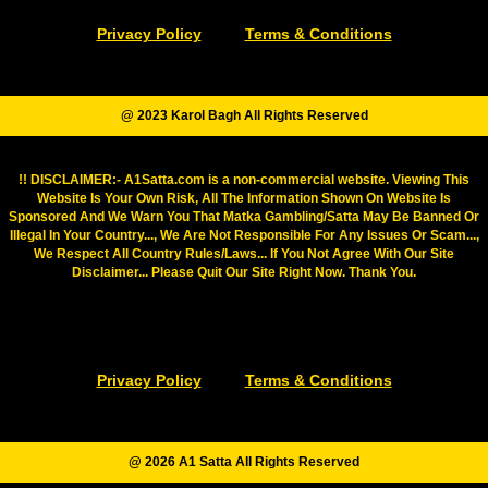
Privacy Policy
Terms & Conditions
@ 2023 Karol Bagh All Rights Reserved
!! DISCLAIMER:- A1Satta.com is a non-commercial website. Viewing This
Website Is Your Own Risk, All The Information Shown On Website Is
Sponsored And We Warn You That Matka Gambling/Satta May Be Banned Or
Illegal In Your Country..., We Are Not Responsible For Any Issues Or Scam...,
We Respect All Country Rules/Laws... If You Not Agree With Our Site
Disclaimer... Please Quit Our Site Right Now. Thank You.
Privacy Policy
Terms & Conditions
@ 2026 A1 Satta All Rights Reserved