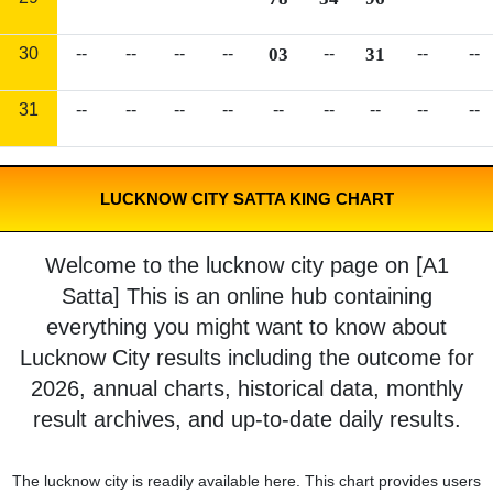
30
--
--
--
--
03
--
31
--
--
31
--
--
--
--
--
--
--
--
--
LUCKNOW CITY SATTA KING CHART
Welcome to the lucknow city page on [A1
Satta] This is an online hub containing
everything you might want to know about
Lucknow City results including the outcome for
2026, annual charts, historical data, monthly
result archives, and up-to-date daily results.
The lucknow city is readily available here. This chart provides users