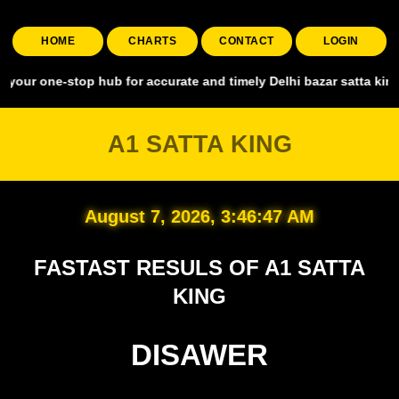
HOME
CHARTS
CONTACT
LOGIN
stop hub for accurate and timely Delhi bazar satta king, covering a
A1 SATTA KING
August 7, 2026, 3:46:48 AM
FASTAST RESULS OF A1 SATTA
KING
DISAWER