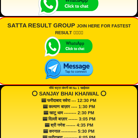
SATTA RESULT GROUP
JOIN HERE FOR FASTEST
RESULT 👇🏾👇🏾
सीधे सट्टा कंपनी का No 1 खाईवाल
⭕️ SANJAY BHAI KHAIWAL ⭕️
🎰 फरीदाबाद सवेरा --- 12:30 PM
🎰 कल्याण बाज़ार ---- 1:30 PM
🎰 खाटू धाम -------- 2:30 PM
🎰 दिल्ली बाज़ार ------ 3:05 PM
🎰 श्री गणेश ------ 4:35 PM
🎰 करनाल ---------- 5:30 PM
🎰 फरीदाबाद --------- 6:05 PM