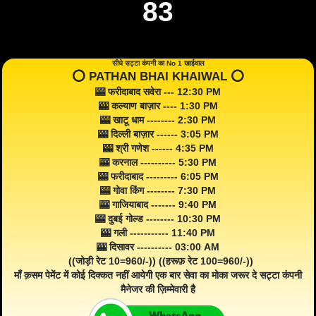
83
सीधे सट्टा कंपनी का No 1 खाईवाल
⭕️ PATHAN BHAI KHAIWAL ⭕️
🎰 फरीदाबाद सवेरा --- 12:30 PM
🎰 कल्याण बाज़ार ---- 1:30 PM
🎰 खाटू धाम -------- 2:30 PM
🎰 दिल्ली बाज़ार ------ 3:05 PM
🎰 श्री गणेश ------ 4:35 PM
🎰 करनाल ---------- 5:30 PM
🎰 फरीदाबाद --------- 6:05 PM
🎰 गोवा किंग -------- 7:30 PM
🎰 गाजियाबाद ------- 9:40 PM
🎰 दुबई गोल्ड -------- 10:30 PM
🎰 गली ----------- 11:40 PM
🎰 दिसावर ---------- 03:00 AM
((जोड़ी रेट 10=960/-)) ((हरूफ़ रेट 100=960/-))
माँ क़सम पेमेंट में कोई दिक्कत नहीं आयेगी एक बार सेवा का मोका जरूर दे सट्टा कंपनी
मैनेजर की ज़िम्मेवारी है