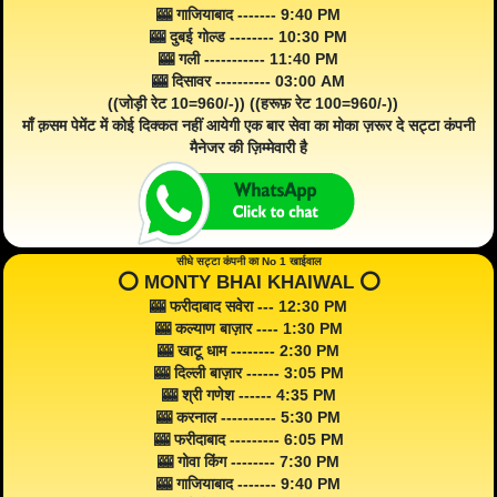
🎰 गाजियाबाद ------- 9:40 PM
🎰 दुबई गोल्ड -------- 10:30 PM
🎰 गली ----------- 11:40 PM
🎰 दिसावर ---------- 03:00 AM
((जोड़ी रेट 10=960/-)) ((हरूफ़ रेट 100=960/-))
माँ क़सम पेमेंट में कोई दिक्कत नहीं आयेगी एक बार सेवा का मोका ज़रूर दे सट्टा कंपनी
मैनेजर की ज़िम्मेवारी है
सीधे सट्टा कंपनी का No 1 खाईवाल
⭕️ MONTY BHAI KHAIWAL ⭕️
🎰 फरीदाबाद सवेरा --- 12:30 PM
🎰 कल्याण बाज़ार ---- 1:30 PM
🎰 खाटू धाम -------- 2:30 PM
🎰 दिल्ली बाज़ार ------ 3:05 PM
🎰 श्री गणेश ------ 4:35 PM
🎰 करनाल ---------- 5:30 PM
🎰 फरीदाबाद --------- 6:05 PM
🎰 गोवा किंग -------- 7:30 PM
🎰 गाजियाबाद ------- 9:40 PM