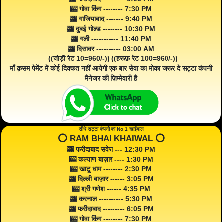
🎰 गोवा किंग -------- 7:30 PM
🎰 गाजियाबाद ------- 9:40 PM
🎰 दुबई गोल्ड -------- 10:30 PM
🎰 गली ----------- 11:40 PM
🎰 दिसावर ---------- 03:00 AM
((जोड़ी रेट 10=960/-)) ((हरूफ़ रेट 100=960/-))
माँ क़सम पेमेंट में कोई दिक्कत नहीं आयेगी एक बार सेवा का मोका जरूर दे सट्टा कंपनी
मैनेजर की ज़िम्मेवारी है
सीधे सट्टा कंपनी का No 1 खाईवाल
⭕️ RAM BHAI KHAIWAL ⭕️
🎰 फरीदाबाद सवेरा --- 12:30 PM
🎰 कल्याण बाज़ार ---- 1:30 PM
🎰 खाटू धाम -------- 2:30 PM
🎰 दिल्ली बाज़ार ------ 3:05 PM
🎰 श्री गणेश ------ 4:35 PM
🎰 करनाल ---------- 5:30 PM
🎰 फरीदाबाद --------- 6:05 PM
🎰 गोवा किंग -------- 7:30 PM