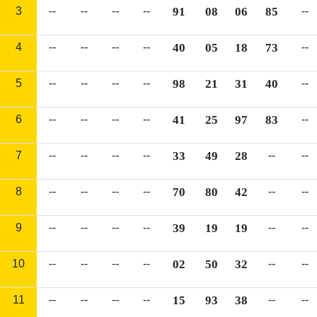
3
--
--
--
--
91
08
06
85
--
4
--
--
--
--
40
05
18
73
--
5
--
--
--
--
98
21
31
40
--
6
--
--
--
--
41
25
97
83
--
7
--
--
--
--
33
49
28
--
--
8
--
--
--
--
70
80
42
--
--
9
--
--
--
--
39
19
19
--
--
10
--
--
--
--
02
50
32
--
--
11
--
--
--
--
15
93
38
--
--