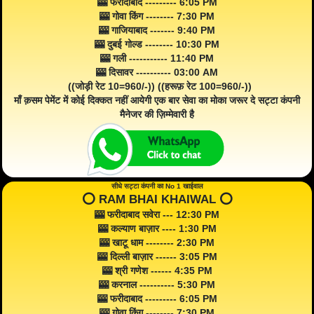
🎰 फरीदाबाद --------- 6:05 PM
🎰 गोवा किंग -------- 7:30 PM
🎰 गाजियाबाद ------- 9:40 PM
🎰 दुबई गोल्ड -------- 10:30 PM
🎰 गली ----------- 11:40 PM
🎰 दिसावर ---------- 03:00 AM
((जोड़ी रेट 10=960/-)) ((हरूफ़ रेट 100=960/-))
माँ क़सम पेमेंट में कोई दिक्कत नहीं आयेगी एक बार सेवा का मोका जरूर दे सट्टा कंपनी
मैनेजर की ज़िम्मेवारी है
सीधे सट्टा कंपनी का No 1 खाईवाल
⭕️ RAM BHAI KHAIWAL ⭕️
🎰 फरीदाबाद सवेरा --- 12:30 PM
🎰 कल्याण बाज़ार ---- 1:30 PM
🎰 खाटू धाम -------- 2:30 PM
🎰 दिल्ली बाज़ार ------ 3:05 PM
🎰 श्री गणेश ------ 4:35 PM
🎰 करनाल ---------- 5:30 PM
🎰 फरीदाबाद --------- 6:05 PM
🎰 गोवा किंग -------- 7:30 PM