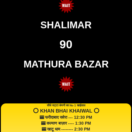
SHALIMAR
90
MATHURA BAZAR
सीधे सट्टा कंपनी का No 1 खाईवाल
⭕️ KHAN BHAI KHAIWAL ⭕️
🎰 फरीदाबाद सवेरा --- 12:30 PM
🎰 कल्याण बाज़ार ---- 1:30 PM
🎰 खाटू धाम -------- 2:30 PM