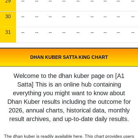
29
--
--
--
--
--
--
--
--
--
30
--
--
--
--
--
--
--
--
--
31
--
--
--
--
--
--
--
--
--
DHAN KUBER SATTA KING CHART
Welcome to the dhan kuber page on [A1
Satta] This is an online hub containing
everything you might want to know about
Dhan Kuber results including the outcome for
2026, annual charts, historical data, monthly
result archives, and up-to-date daily results.
The dhan kuber is readily available here. This chart provides users