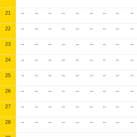
21
--
--
--
--
--
--
--
--
--
22
--
--
--
--
--
--
--
--
--
23
--
--
--
--
--
--
--
--
--
24
--
--
--
--
--
--
--
--
--
25
--
--
--
--
--
--
--
--
--
26
--
--
--
--
--
--
--
--
--
27
--
--
--
--
--
--
--
--
--
28
--
--
--
--
--
--
--
--
--