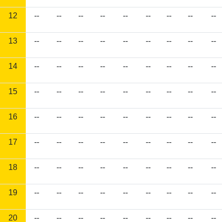
12
--
--
--
--
--
--
--
--
--
13
--
--
--
--
--
--
--
--
--
14
--
--
--
--
--
--
--
--
--
15
--
--
--
--
--
--
--
--
--
16
--
--
--
--
--
--
--
--
--
17
--
--
--
--
--
--
--
--
--
18
--
--
--
--
--
--
--
--
--
19
--
--
--
--
--
--
--
--
--
20
--
--
--
--
--
--
--
--
--