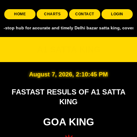
HOME
CHARTS
CONTACT
LOGIN
for accurate and timely Delhi bazar satta king, covering all major 
A1 SATTA KING
August 7, 2026, 2:10:47 PM
FASTAST RESULS OF A1 SATTA
KING
GOA KING