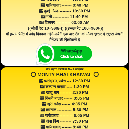
🎰 गाजियाबाद ------- 9:40 PM
🎰 दुबई गोल्ड -------- 10:30 PM
🎰 गली ----------- 11:40 PM
🎰 दिसावर ---------- 03:00 AM
((जोड़ी रेट 10=960/-)) ((हरूफ़ रेट 100=960/-))
माँ क़सम पेमेंट में कोई दिक्कत नहीं आयेगी एक बार सेवा का मोका ज़रूर दे सट्टा कंपनी
मैनेजर की ज़िम्मेवारी है
सीधे सट्टा कंपनी का No 1 खाईवाल
⭕️ MONTY BHAI KHAIWAL ⭕️
🎰 फरीदाबाद सवेरा --- 12:30 PM
🎰 कल्याण बाज़ार ---- 1:30 PM
🎰 खाटू धाम -------- 2:30 PM
🎰 दिल्ली बाज़ार ------ 3:05 PM
🎰 श्री गणेश ------ 4:35 PM
🎰 करनाल ---------- 5:30 PM
🎰 फरीदाबाद --------- 6:05 PM
🎰 गोवा किंग -------- 7:30 PM
🎰 गाजियाबाद ------- 9:40 PM