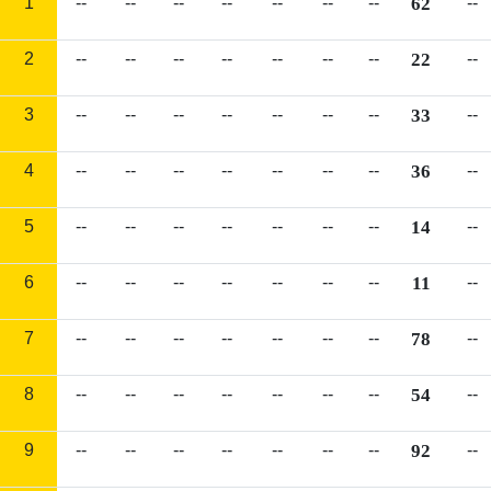
1
--
--
--
--
--
--
--
62
--
2
--
--
--
--
--
--
--
22
--
3
--
--
--
--
--
--
--
33
--
4
--
--
--
--
--
--
--
36
--
5
--
--
--
--
--
--
--
14
--
6
--
--
--
--
--
--
--
11
--
7
--
--
--
--
--
--
--
78
--
8
--
--
--
--
--
--
--
54
--
9
--
--
--
--
--
--
--
92
--