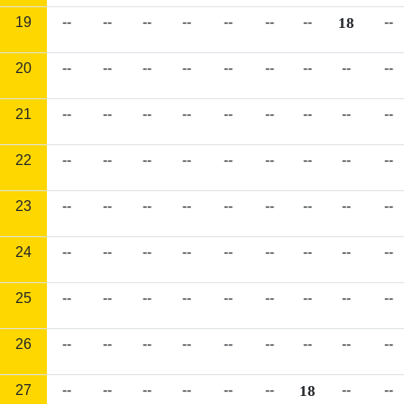
19
--
--
--
--
--
--
--
18
--
20
--
--
--
--
--
--
--
--
--
21
--
--
--
--
--
--
--
--
--
22
--
--
--
--
--
--
--
--
--
23
--
--
--
--
--
--
--
--
--
24
--
--
--
--
--
--
--
--
--
25
--
--
--
--
--
--
--
--
--
26
--
--
--
--
--
--
--
--
--
27
--
--
--
--
--
--
18
--
--