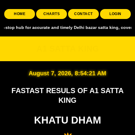
HOME
CHARTS
CONTACT
LOGIN
for accurate and timely Delhi bazar satta king, covering all major 
A1 SATTA KING
August 7, 2026, 8:54:23 AM
FASTAST RESULS OF A1 SATTA
KING
KHATU DHAM