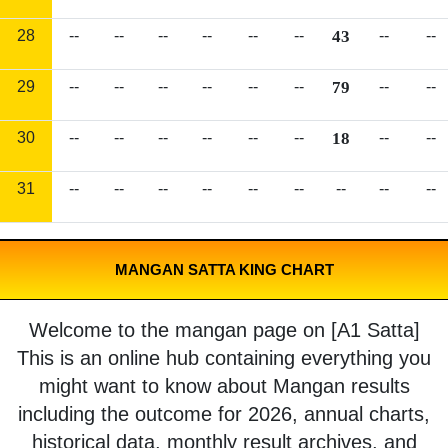
28
--
--
--
--
--
--
43
--
--
29
--
--
--
--
--
--
79
--
--
30
--
--
--
--
--
--
18
--
--
31
--
--
--
--
--
--
--
--
--
MANGAN SATTA KING CHART
Welcome to the mangan page on [A1 Satta]
This is an online hub containing everything you
might want to know about Mangan results
including the outcome for 2026, annual charts,
historical data, monthly result archives, and