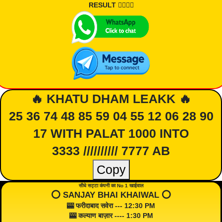
RESULT 👇🏾👇🏾
🔥 KHATU DHAM LEAKK 🔥
25 36 74 48 85 59 04 55 12 06 28 90
17 WITH PALAT 1000 INTO
3333 ////////// 7777 AB
Copy
सीधे सट्टा कंपनी का No 1 खाईवाल
⭕️ SANJAY BHAI KHAIWAL ⭕️
🎰 फरीदाबाद सवेरा --- 12:30 PM
🎰 कल्याण बाज़ार ---- 1:30 PM