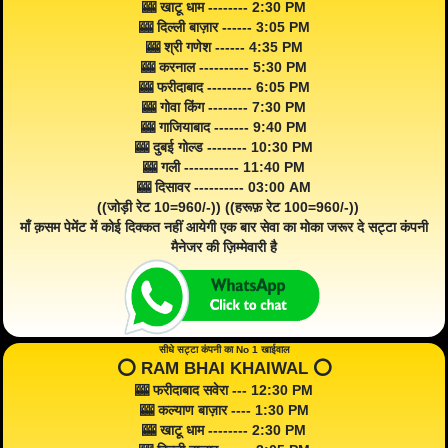
🎰 खाटू धाम -------- 2:30 PM
🎰 दिल्ली बाज़ार ------ 3:05 PM
🎰 श्री गणेश ------ 4:35 PM
🎰 करनाल ---------- 5:30 PM
🎰 फरीदाबाद --------- 6:05 PM
🎰 गोवा किंग -------- 7:30 PM
🎰 गाजियाबाद ------- 9:40 PM
🎰 दुबई गोल्ड -------- 10:30 PM
🎰 गली ----------- 11:40 PM
🎰 दिसावर ---------- 03:00 AM
((जोड़ी रेट 10=960/-)) ((हरूफ़ रेट 100=960/-))
माँ क़सम पेमेंट में कोई दिक्कत नहीं आयेगी एक बार सेवा का मोका जरूर दे सट्टा कंपनी
मैनेजर की ज़िम्मेवारी है
सीधे सट्टा कंपनी का No 1 खाईवाल
⭕️ RAM BHAI KHAIWAL ⭕️
🎰 फरीदाबाद सवेरा --- 12:30 PM
🎰 कल्याण बाज़ार ---- 1:30 PM
🎰 खाटू धाम -------- 2:30 PM