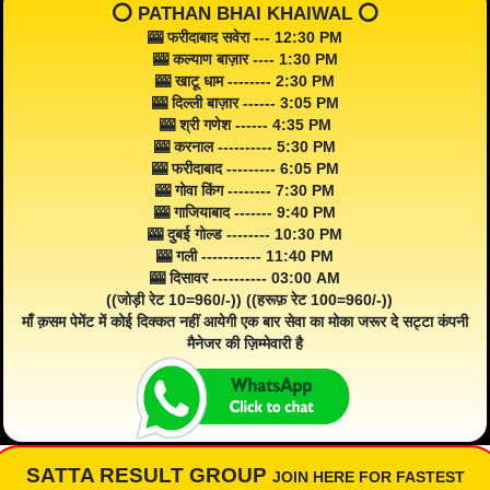
⭕️ PATHAN BHAI KHAIWAL ⭕️
🎰 फरीदाबाद सवेरा --- 12:30 PM
🎰 कल्याण बाज़ार ---- 1:30 PM
🎰 खाटू धाम -------- 2:30 PM
🎰 दिल्ली बाज़ार ------ 3:05 PM
🎰 श्री गणेश ------ 4:35 PM
🎰 करनाल ---------- 5:30 PM
🎰 फरीदाबाद --------- 6:05 PM
🎰 गोवा किंग -------- 7:30 PM
🎰 गाजियाबाद ------- 9:40 PM
🎰 दुबई गोल्ड -------- 10:30 PM
🎰 गली ----------- 11:40 PM
🎰 दिसावर ---------- 03:00 AM
((जोड़ी रेट 10=960/-)) ((हरूफ़ रेट 100=960/-))
माँ क़सम पेमेंट में कोई दिक्कत नहीं आयेगी एक बार सेवा का मोका जरूर दे सट्टा कंपनी
मैनेजर की ज़िम्मेवारी है
SATTA RESULT GROUP
JOIN HERE FOR FASTEST