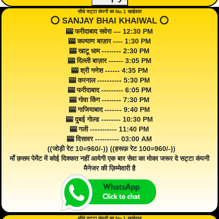
सीधे सट्टा कंपनी का No 1 खाईवाल
⭕️ SANJAY BHAI KHAIWAL ⭕️
🎰 फरीदाबाद सवेरा --- 12:30 PM
🎰 कल्याण बाज़ार ---- 1:30 PM
🎰 खाटू धाम -------- 2:30 PM
🎰 दिल्ली बाज़ार ------ 3:05 PM
🎰 श्री गणेश ------ 4:35 PM
🎰 करनाल ---------- 5:30 PM
🎰 फरीदाबाद --------- 6:05 PM
🎰 गोवा किंग -------- 7:30 PM
🎰 गाजियाबाद ------- 9:40 PM
🎰 दुबई गोल्ड -------- 10:30 PM
🎰 गली ----------- 11:40 PM
🎰 दिसावर ---------- 03:00 AM
((जोड़ी रेट 10=960/-)) ((हरूफ़ रेट 100=960/-))
माँ क़सम पेमेंट में कोई दिक्कत नहीं आयेगी एक बार सेवा का मोका जरूर दे सट्टा कंपनी
मैनेजर की ज़िम्मेवारी है
सीधे सट्टा कंपनी का No 1 खाईवाल