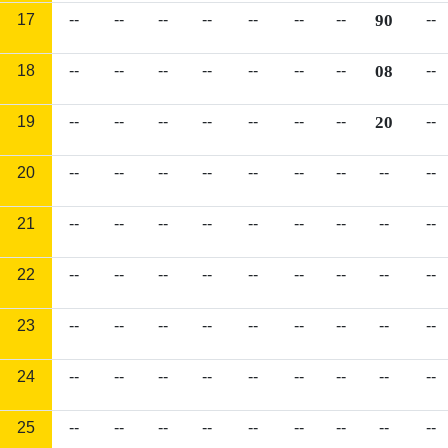
17
--
--
--
--
--
--
--
90
--
18
--
--
--
--
--
--
--
08
--
19
--
--
--
--
--
--
--
20
--
20
--
--
--
--
--
--
--
--
--
21
--
--
--
--
--
--
--
--
--
22
--
--
--
--
--
--
--
--
--
23
--
--
--
--
--
--
--
--
--
24
--
--
--
--
--
--
--
--
--
25
--
--
--
--
--
--
--
--
--