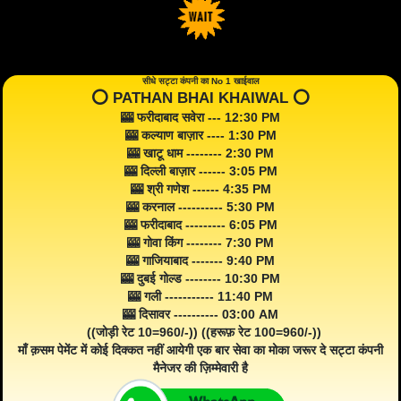
सीधे सट्टा कंपनी का No 1 खाईवाल
⭕️ PATHAN BHAI KHAIWAL ⭕️
🎰 फरीदाबाद सवेरा --- 12:30 PM
🎰 कल्याण बाज़ार ---- 1:30 PM
🎰 खाटू धाम -------- 2:30 PM
🎰 दिल्ली बाज़ार ------ 3:05 PM
🎰 श्री गणेश ------ 4:35 PM
🎰 करनाल ---------- 5:30 PM
🎰 फरीदाबाद --------- 6:05 PM
🎰 गोवा किंग -------- 7:30 PM
🎰 गाजियाबाद ------- 9:40 PM
🎰 दुबई गोल्ड -------- 10:30 PM
🎰 गली ----------- 11:40 PM
🎰 दिसावर ---------- 03:00 AM
((जोड़ी रेट 10=960/-)) ((हरूफ़ रेट 100=960/-))
माँ क़सम पेमेंट में कोई दिक्कत नहीं आयेगी एक बार सेवा का मोका जरूर दे सट्टा कंपनी
मैनेजर की ज़िम्मेवारी है