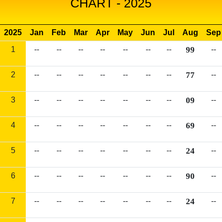
CHART - 2025
2025
Jan
Feb
Mar
Apr
May
Jun
Jul
Aug
Sep
1
--
--
--
--
--
--
--
99
--
2
--
--
--
--
--
--
--
77
--
3
--
--
--
--
--
--
--
09
--
4
--
--
--
--
--
--
--
69
--
5
--
--
--
--
--
--
--
24
--
6
--
--
--
--
--
--
--
90
--
7
--
--
--
--
--
--
--
24
--