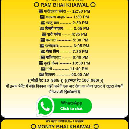
⭕️ RAM BHAI KHAIWAL ⭕️
🎰 फरीदाबाद सवेरा --- 12:30 PM
🎰 कल्याण बाज़ार ---- 1:30 PM
🎰 खाटू धाम -------- 2:30 PM
🎰 दिल्ली बाज़ार ------ 3:05 PM
🎰 श्री गणेश ------ 4:35 PM
🎰 करनाल ---------- 5:30 PM
🎰 फरीदाबाद --------- 6:05 PM
🎰 गोवा किंग -------- 7:30 PM
🎰 गाजियाबाद ------- 9:40 PM
🎰 दुबई गोल्ड -------- 10:30 PM
🎰 गली ----------- 11:40 PM
🎰 दिसावर ---------- 03:00 AM
((जोड़ी रेट 10=960/-)) ((हरूफ़ रेट 100=960/-))
माँ क़सम पेमेंट में कोई दिक्कत नहीं आयेगी एक बार सेवा का मोका ज़रूर दे सट्टा कंपनी
मैनेजर की ज़िम्मेवारी है
सीधे सट्टा कंपनी का No 1 खाईवाल
⭕️ MONTY BHAI KHAIWAL ⭕️