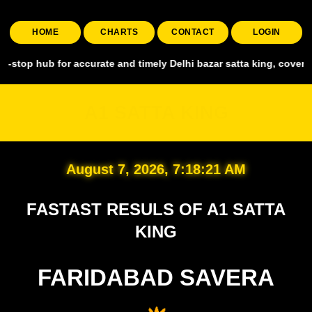
HOME
CHARTS
CONTACT
LOGIN
for accurate and timely Delhi bazar satta king, covering all major 
A1 SATTA KING
August 7, 2026, 7:18:22 AM
FASTAST RESULS OF A1 SATTA
KING
FARIDABAD SAVERA