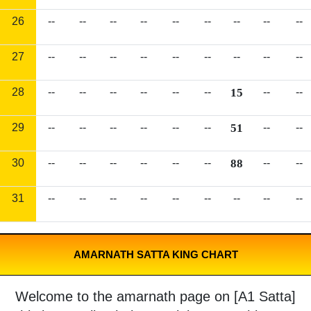
26
--
--
--
--
--
--
--
--
--
27
--
--
--
--
--
--
--
--
--
28
--
--
--
--
--
--
15
--
--
29
--
--
--
--
--
--
51
--
--
30
--
--
--
--
--
--
88
--
--
31
--
--
--
--
--
--
--
--
--
AMARNATH SATTA KING CHART
Welcome to the amarnath page on [A1 Satta]