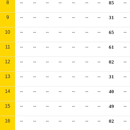
8
--
--
--
--
--
--
--
85
--
9
--
--
--
--
--
--
--
31
--
10
--
--
--
--
--
--
--
65
--
11
--
--
--
--
--
--
--
61
--
12
--
--
--
--
--
--
--
02
--
13
--
--
--
--
--
--
--
31
--
14
--
--
--
--
--
--
--
40
--
15
--
--
--
--
--
--
--
49
--
16
--
--
--
--
--
--
--
02
--