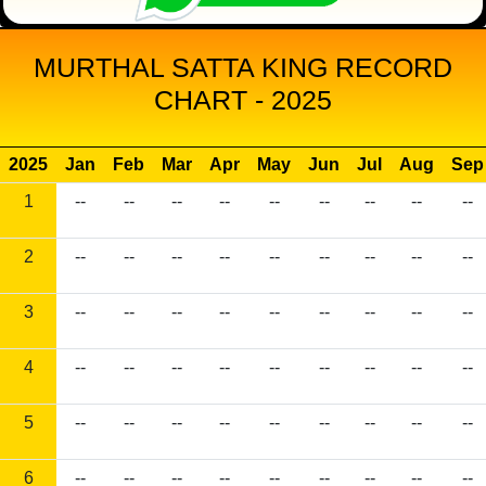
MURTHAL SATTA KING RECORD
CHART - 2025
2025
Jan
Feb
Mar
Apr
May
Jun
Jul
Aug
Sep
1
--
--
--
--
--
--
--
--
--
2
--
--
--
--
--
--
--
--
--
3
--
--
--
--
--
--
--
--
--
4
--
--
--
--
--
--
--
--
--
5
--
--
--
--
--
--
--
--
--
6
--
--
--
--
--
--
--
--
--