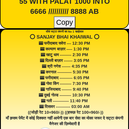
55 WITH PALAT 1000 INTO
6666 ////////// 8888 AB
Copy
सीधे सट्टा कंपनी का No 1 खाईवाल
⭕️ SANJAY BHAI KHAIWAL ⭕️
🎰 फरीदाबाद सवेरा --- 12:30 PM
🎰 कल्याण बाज़ार ---- 1:30 PM
🎰 खाटू धाम -------- 2:30 PM
🎰 दिल्ली बाज़ार ------ 3:05 PM
🎰 श्री गणेश ------ 4:35 PM
🎰 करनाल ---------- 5:30 PM
🎰 फरीदाबाद --------- 6:05 PM
🎰 गोवा किंग -------- 7:30 PM
🎰 गाजियाबाद ------- 9:40 PM
🎰 दुबई गोल्ड -------- 10:30 PM
🎰 गली ----------- 11:40 PM
🎰 दिसावर ---------- 03:00 AM
((जोड़ी रेट 10=960/-)) ((हरूफ़ रेट 100=960/-))
माँ क़सम पेमेंट में कोई दिक्कत नहीं आयेगी एक बार सेवा का मोका जरूर दे सट्टा कंपनी
मैनेजर की ज़िम्मेवारी है