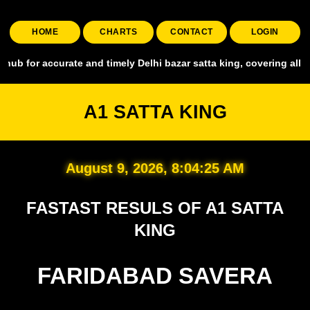
HOME
CHARTS
CONTACT
LOGIN
curate and timely Delhi bazar satta king, covering all major markets
A1 SATTA KING
August 9, 2026, 8:04:26 AM
FASTAST RESULS OF A1 SATTA
KING
FARIDABAD SAVERA