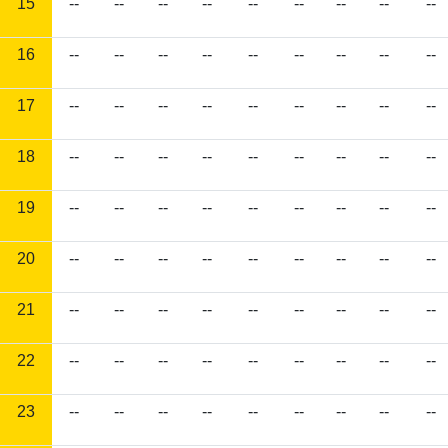
15
--
--
--
--
--
--
--
--
--
16
--
--
--
--
--
--
--
--
--
17
--
--
--
--
--
--
--
--
--
18
--
--
--
--
--
--
--
--
--
19
--
--
--
--
--
--
--
--
--
20
--
--
--
--
--
--
--
--
--
21
--
--
--
--
--
--
--
--
--
22
--
--
--
--
--
--
--
--
--
23
--
--
--
--
--
--
--
--
--