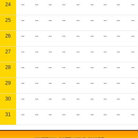
24
--
--
--
--
--
--
--
--
--
25
--
--
--
--
--
--
--
--
--
26
--
--
--
--
--
--
--
--
--
27
--
--
--
--
--
--
--
--
--
28
--
--
--
--
--
--
--
--
--
29
--
--
--
--
--
--
--
--
--
30
--
--
--
--
--
--
--
--
--
31
--
--
--
--
--
--
--
--
--