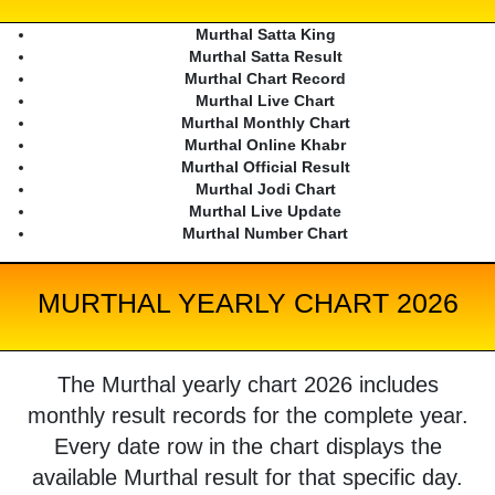
Murthal Satta King
Murthal Satta Result
Murthal Chart Record
Murthal Live Chart
Murthal Monthly Chart
Murthal Online Khabr
Murthal Official Result
Murthal Jodi Chart
Murthal Live Update
Murthal Number Chart
MURTHAL YEARLY CHART 2026
The Murthal yearly chart 2026 includes
monthly result records for the complete year.
Every date row in the chart displays the
available Murthal result for that specific day.