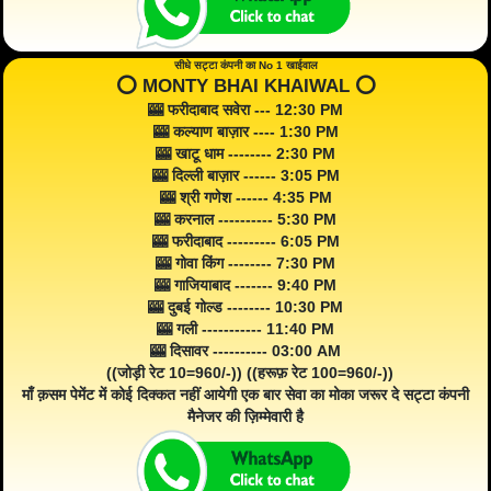
सीधे सट्टा कंपनी का No 1 खाईवाल
⭕️ MONTY BHAI KHAIWAL ⭕️
🎰 फरीदाबाद सवेरा --- 12:30 PM
🎰 कल्याण बाज़ार ---- 1:30 PM
🎰 खाटू धाम -------- 2:30 PM
🎰 दिल्ली बाज़ार ------ 3:05 PM
🎰 श्री गणेश ------ 4:35 PM
🎰 करनाल ---------- 5:30 PM
🎰 फरीदाबाद --------- 6:05 PM
🎰 गोवा किंग -------- 7:30 PM
🎰 गाजियाबाद ------- 9:40 PM
🎰 दुबई गोल्ड -------- 10:30 PM
🎰 गली ----------- 11:40 PM
🎰 दिसावर ---------- 03:00 AM
((जोड़ी रेट 10=960/-)) ((हरूफ़ रेट 100=960/-))
माँ क़सम पेमेंट में कोई दिक्कत नहीं आयेगी एक बार सेवा का मोका जरूर दे सट्टा कंपनी
मैनेजर की ज़िम्मेवारी है