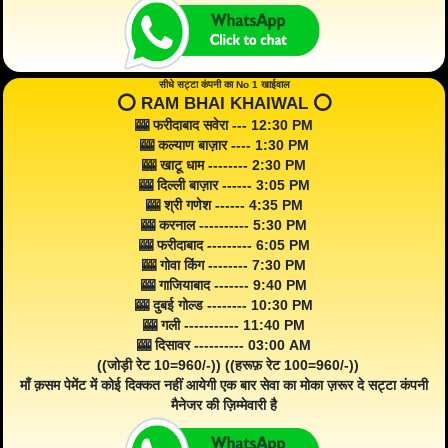
सीधे सट्टा कंपनी का No 1 खाईवाल
⭕️ RAM BHAI KHAIWAL ⭕️
🎰 फरीदाबाद सवेरा --- 12:30 PM
🎰 कल्याण बाज़ार ---- 1:30 PM
🎰 खाटू धाम -------- 2:30 PM
🎰 दिल्ली बाज़ार ------ 3:05 PM
🎰 श्री गणेश ------ 4:35 PM
🎰 करनाल ---------- 5:30 PM
🎰 फरीदाबाद --------- 6:05 PM
🎰 गोवा किंग -------- 7:30 PM
🎰 गाजियाबाद ------- 9:40 PM
🎰 दुबई गोल्ड -------- 10:30 PM
🎰 गली ----------- 11:40 PM
🎰 दिसावर ---------- 03:00 AM
((जोड़ी रेट 10=960/-)) ((हरूफ़ रेट 100=960/-))
माँ क़सम पेमेंट में कोई दिक्कत नहीं आयेगी एक बार सेवा का मोका ज़रूर दे सट्टा कंपनी
मैनेजर की ज़िम्मेवारी है