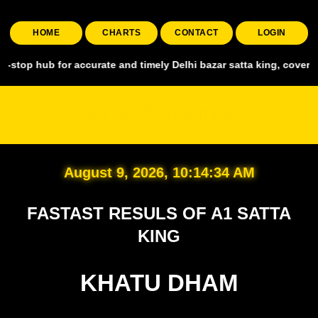
HOME
CHARTS
CONTACT
LOGIN
for accurate and timely Delhi bazar satta king, covering all major 
A1 SATTA KING
August 9, 2026, 10:14:36 AM
FASTAST RESULS OF A1 SATTA
KING
KHATU DHAM