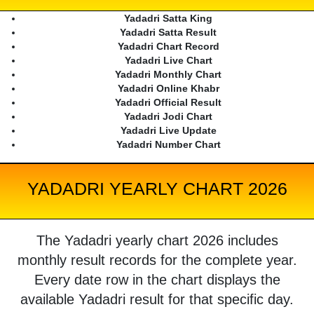
Yadadri Satta King
Yadadri Satta Result
Yadadri Chart Record
Yadadri Live Chart
Yadadri Monthly Chart
Yadadri Online Khabr
Yadadri Official Result
Yadadri Jodi Chart
Yadadri Live Update
Yadadri Number Chart
YADADRI YEARLY CHART 2026
The Yadadri yearly chart 2026 includes
monthly result records for the complete year.
Every date row in the chart displays the
available Yadadri result for that specific day.