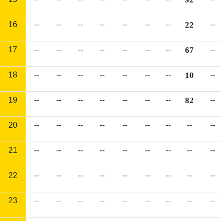
16
--
--
--
--
--
--
--
22
--
17
--
--
--
--
--
--
--
67
--
18
--
--
--
--
--
--
--
10
--
19
--
--
--
--
--
--
--
82
--
20
--
--
--
--
--
--
--
--
--
21
--
--
--
--
--
--
--
--
--
22
--
--
--
--
--
--
--
--
--
23
--
--
--
--
--
--
--
--
--