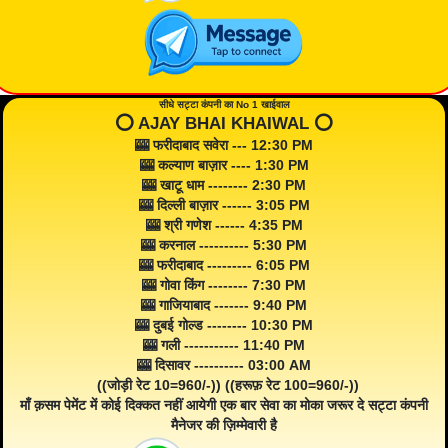
सीधे सट्टा कंपनी का No 1 खाईवाल
⭕️ AJAY BHAI KHAIWAL ⭕️
🎰 फरीदाबाद सवेरा --- 12:30 PM
🎰 कल्याण बाज़ार ---- 1:30 PM
🎰 खाटू धाम -------- 2:30 PM
🎰 दिल्ली बाज़ार ------ 3:05 PM
🎰 श्री गणेश ------ 4:35 PM
🎰 करनाल ---------- 5:30 PM
🎰 फरीदाबाद --------- 6:05 PM
🎰 गोवा किंग -------- 7:30 PM
🎰 गाजियाबाद ------- 9:40 PM
🎰 दुबई गोल्ड -------- 10:30 PM
🎰 गली ----------- 11:40 PM
🎰 दिसावर ---------- 03:00 AM
((जोड़ी रेट 10=960/-)) ((हरूफ़ रेट 100=960/-))
माँ क़सम पेमेंट में कोई दिक्कत नहीं आयेगी एक बार सेवा का मोका जरूर दे सट्टा कंपनी
मैनेजर की ज़िम्मेवारी है