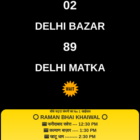
02
DELHI BAZAR
89
DELHI MATKA
सीधे सट्टा कंपनी का No 1 खाईवाल
⭕️ RAMAN BHAI KHAIWAL ⭕️
🎰 फरीदाबाद सवेरा --- 12:30 PM
🎰 कल्याण बाज़ार ---- 1:30 PM
🎰 खाटू धाम -------- 2:30 PM