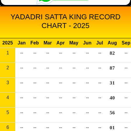
YADADRI SATTA KING RECORD
CHART - 2025
2025
Jan
Feb
Mar
Apr
May
Jun
Jul
Aug
Sep
1
--
--
--
--
--
--
--
82
--
2
--
--
--
--
--
--
--
87
--
3
--
--
--
--
--
--
--
31
--
4
--
--
--
--
--
--
--
40
--
5
--
--
--
--
--
--
--
56
--
6
--
--
--
--
--
--
--
01
--