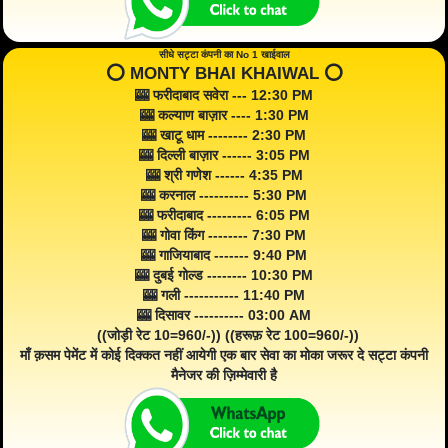
सीधे सट्टा कंपनी का No 1 खाईवाल
⭕️ MONTY BHAI KHAIWAL ⭕️
🎰 फरीदाबाद सवेरा --- 12:30 PM
🎰 कल्याण बाज़ार ---- 1:30 PM
🎰 खाटू धाम -------- 2:30 PM
🎰 दिल्ली बाज़ार ------ 3:05 PM
🎰 श्री गणेश ------ 4:35 PM
🎰 करनाल ---------- 5:30 PM
🎰 फरीदाबाद --------- 6:05 PM
🎰 गोवा किंग -------- 7:30 PM
🎰 गाजियाबाद ------- 9:40 PM
🎰 दुबई गोल्ड -------- 10:30 PM
🎰 गली ----------- 11:40 PM
🎰 दिसावर ---------- 03:00 AM
((जोड़ी रेट 10=960/-)) ((हरूफ़ रेट 100=960/-))
माँ क़सम पेमेंट में कोई दिक्कत नहीं आयेगी एक बार सेवा का मोका जरूर दे सट्टा कंपनी
मैनेजर की ज़िम्मेवारी है