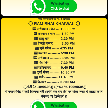
सीधे सट्टा कंपनी का No 1 खाईवाल
⭕️ RAM BHAI KHAIWAL ⭕️
🎰 फरीदाबाद सवेरा --- 12:30 PM
🎰 कल्याण बाज़ार ---- 1:30 PM
🎰 खाटू धाम -------- 2:30 PM
🎰 दिल्ली बाज़ार ------ 3:05 PM
🎰 श्री गणेश ------ 4:35 PM
🎰 करनाल ---------- 5:30 PM
🎰 फरीदाबाद --------- 6:05 PM
🎰 गोवा किंग -------- 7:30 PM
🎰 गाजियाबाद ------- 9:40 PM
🎰 दुबई गोल्ड -------- 10:30 PM
🎰 गली ----------- 11:40 PM
🎰 दिसावर ---------- 03:00 AM
((जोड़ी रेट 10=960/-)) ((हरूफ़ रेट 100=960/-))
माँ क़सम पेमेंट में कोई दिक्कत नहीं आयेगी एक बार सेवा का मोका ज़रूर दे सट्टा कंपनी
मैनेजर की ज़िम्मेवारी है