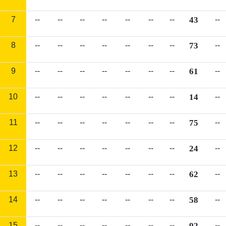
7
--
--
--
--
--
--
--
43
--
8
--
--
--
--
--
--
--
73
--
9
--
--
--
--
--
--
--
61
--
10
--
--
--
--
--
--
--
14
--
11
--
--
--
--
--
--
--
75
--
12
--
--
--
--
--
--
--
24
--
13
--
--
--
--
--
--
--
62
--
14
--
--
--
--
--
--
--
58
--
15
--
--
--
--
--
--
--
92
--