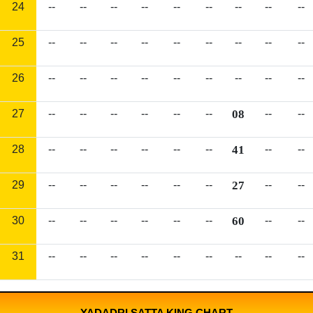
24
--
--
--
--
--
--
--
--
--
25
--
--
--
--
--
--
--
--
--
26
--
--
--
--
--
--
--
--
--
27
--
--
--
--
--
--
08
--
--
28
--
--
--
--
--
--
41
--
--
29
--
--
--
--
--
--
27
--
--
30
--
--
--
--
--
--
60
--
--
31
--
--
--
--
--
--
--
--
--
YADADRI SATTA KING CHART