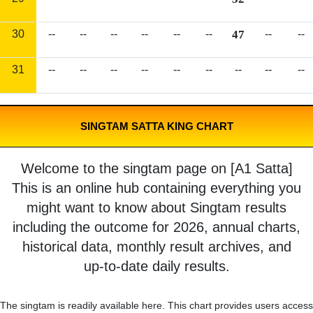
30
--
--
--
--
--
--
47
--
--
31
--
--
--
--
--
--
--
--
--
SINGTAM SATTA KING CHART
Welcome to the singtam page on [A1 Satta]
This is an online hub containing everything you
might want to know about Singtam results
including the outcome for 2026, annual charts,
historical data, monthly result archives, and
up-to-date daily results.
The singtam is readily available here. This chart provides users access