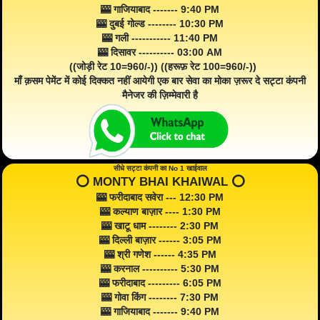
🎰 गाजियाबाद ------- 9:40 PM
🎰 दुबई गोल्ड -------- 10:30 PM
🎰 गली ----------- 11:40 PM
🎰 दिसावर ---------- 03:00 AM
((जोड़ी रेट 10=960/-)) ((हरूफ़ रेट 100=960/-))
माँ क़सम पेमेंट में कोई दिक्कत नहीं आयेगी एक बार सेवा का मोका ज़रूर दे सट्टा कंपनी
मैनेजर की ज़िम्मेवारी है
सीधे सट्टा कंपनी का No 1 खाईवाल
⭕️ MONTY BHAI KHAIWAL ⭕️
🎰 फरीदाबाद सवेरा --- 12:30 PM
🎰 कल्याण बाज़ार ---- 1:30 PM
🎰 खाटू धाम -------- 2:30 PM
🎰 दिल्ली बाज़ार ------ 3:05 PM
🎰 श्री गणेश ------ 4:35 PM
🎰 करनाल ---------- 5:30 PM
🎰 फरीदाबाद --------- 6:05 PM
🎰 गोवा किंग -------- 7:30 PM
🎰 गाजियाबाद ------- 9:40 PM