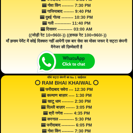
🎰 गोवा किंग -------- 7:30 PM
🎰 गाजियाबाद ------- 9:40 PM
🎰 दुबई गोल्ड -------- 10:30 PM
🎰 गली ----------- 11:40 PM
🎰 दिसावर ---------- 03:00 AM
((जोड़ी रेट 10=960/-)) ((हरूफ़ रेट 100=960/-))
माँ क़सम पेमेंट में कोई दिक्कत नहीं आयेगी एक बार सेवा का मोका जरूर दे सट्टा कंपनी
मैनेजर की ज़िम्मेवारी है
सीधे सट्टा कंपनी का No 1 खाईवाल
⭕️ RAM BHAI KHAIWAL ⭕️
🎰 फरीदाबाद सवेरा --- 12:30 PM
🎰 कल्याण बाज़ार ---- 1:30 PM
🎰 खाटू धाम -------- 2:30 PM
🎰 दिल्ली बाज़ार ------ 3:05 PM
🎰 श्री गणेश ------ 4:35 PM
🎰 करनाल ---------- 5:30 PM
🎰 फरीदाबाद --------- 6:05 PM
🎰 गोवा किंग -------- 7:30 PM