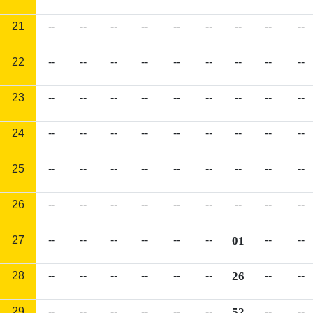
21
--
--
--
--
--
--
--
--
--
22
--
--
--
--
--
--
--
--
--
23
--
--
--
--
--
--
--
--
--
24
--
--
--
--
--
--
--
--
--
25
--
--
--
--
--
--
--
--
--
26
--
--
--
--
--
--
--
--
--
27
--
--
--
--
--
--
01
--
--
28
--
--
--
--
--
--
26
--
--
29
--
--
--
--
--
--
52
--
--