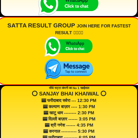
SATTA RESULT GROUP
JOIN HERE FOR FASTEST
RESULT 👇🏾👇🏾
सीधे सट्टा कंपनी का No 1 खाईवाल
⭕️ SANJAY BHAI KHAIWAL ⭕️
🎰 फरीदाबाद सवेरा --- 12:30 PM
🎰 कल्याण बाज़ार ---- 1:30 PM
🎰 खाटू धाम -------- 2:30 PM
🎰 दिल्ली बाज़ार ------ 3:05 PM
🎰 श्री गणेश ------ 4:35 PM
🎰 करनाल ---------- 5:30 PM
🎰 फरीदाबाद --------- 6:05 PM