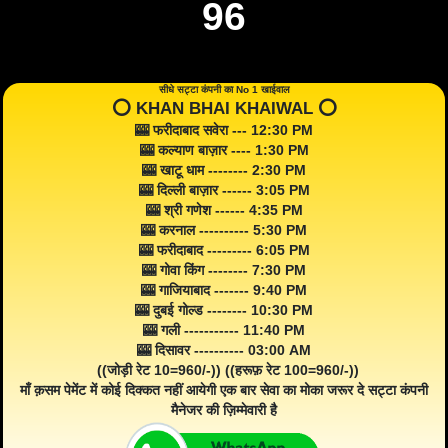
96
सीधे सट्टा कंपनी का No 1 खाईवाल
⭕️ KHAN BHAI KHAIWAL ⭕️
🎰 फरीदाबाद सवेरा --- 12:30 PM
🎰 कल्याण बाज़ार ---- 1:30 PM
🎰 खाटू धाम -------- 2:30 PM
🎰 दिल्ली बाज़ार ------ 3:05 PM
🎰 श्री गणेश ------ 4:35 PM
🎰 करनाल ---------- 5:30 PM
🎰 फरीदाबाद --------- 6:05 PM
🎰 गोवा किंग -------- 7:30 PM
🎰 गाजियाबाद ------- 9:40 PM
🎰 दुबई गोल्ड -------- 10:30 PM
🎰 गली ----------- 11:40 PM
🎰 दिसावर ---------- 03:00 AM
((जोड़ी रेट 10=960/-)) ((हरूफ़ रेट 100=960/-))
माँ क़सम पेमेंट में कोई दिक्कत नहीं आयेगी एक बार सेवा का मोका जरूर दे सट्टा कंपनी
मैनेजर की ज़िम्मेवारी है