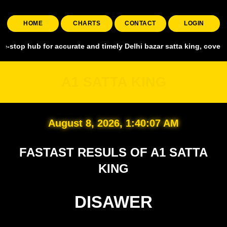
HOME
CHARTS
CONTACT
LOGIN
 for accurate and timely Delhi bazar satta king, covering all major
A1 SATTA KING
August 8, 2026, 1:40:08 AM
FASTAST RESULS OF A1 SATTA
KING
DISAWER