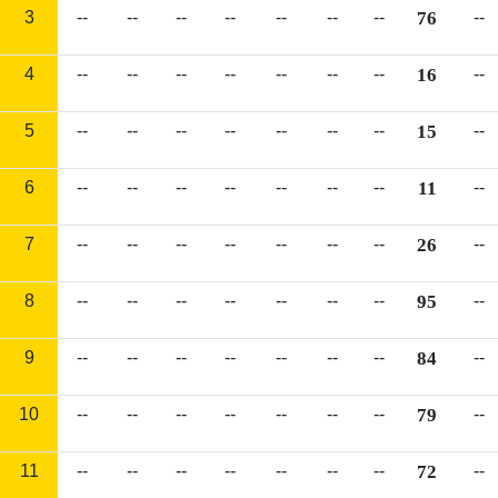
3
--
--
--
--
--
--
--
76
--
4
--
--
--
--
--
--
--
16
--
5
--
--
--
--
--
--
--
15
--
6
--
--
--
--
--
--
--
11
--
7
--
--
--
--
--
--
--
26
--
8
--
--
--
--
--
--
--
95
--
9
--
--
--
--
--
--
--
84
--
10
--
--
--
--
--
--
--
79
--
11
--
--
--
--
--
--
--
72
--