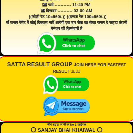
🎰 गली ----------- 11:40 PM
🎰 दिसावर ---------- 03:00 AM
((जोड़ी रेट 10=960/-)) ((हरूफ़ रेट 100=960/-))
माँ क़सम पेमेंट में कोई दिक्कत नहीं आयेगी एक बार सेवा का मोका जरूर दे सट्टा कंपनी
मैनेजर की ज़िम्मेवारी है
SATTA RESULT GROUP
JOIN HERE FOR FASTEST
RESULT 👇🏾👇🏾
सीधे सट्टा कंपनी का No 1 खाईवाल
⭕️ SANJAY BHAI KHAIWAL ⭕️