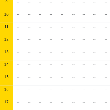
9
--
--
--
--
--
--
--
--
--
10
--
--
--
--
--
--
--
--
--
11
--
--
--
--
--
--
--
--
--
12
--
--
--
--
--
--
--
--
--
13
--
--
--
--
--
--
--
--
--
14
--
--
--
--
--
--
--
--
--
15
--
--
--
--
--
--
--
--
--
16
--
--
--
--
--
--
--
--
--
17
--
--
--
--
--
--
--
--
--