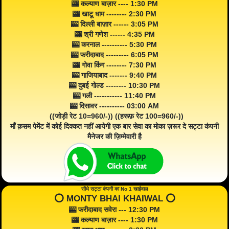
🎰 कल्याण बाज़ार ---- 1:30 PM
🎰 खाटू धाम -------- 2:30 PM
🎰 दिल्ली बाज़ार ------ 3:05 PM
🎰 श्री गणेश ------ 4:35 PM
🎰 करनाल ---------- 5:30 PM
🎰 फरीदाबाद --------- 6:05 PM
🎰 गोवा किंग -------- 7:30 PM
🎰 गाजियाबाद ------- 9:40 PM
🎰 दुबई गोल्ड -------- 10:30 PM
🎰 गली ----------- 11:40 PM
🎰 दिसावर ---------- 03:00 AM
((जोड़ी रेट 10=960/-)) ((हरूफ़ रेट 100=960/-))
माँ क़सम पेमेंट में कोई दिक्कत नहीं आयेगी एक बार सेवा का मोका ज़रूर दे सट्टा कंपनी
मैनेजर की ज़िम्मेवारी है
सीधे सट्टा कंपनी का No 1 खाईवाल
⭕️ MONTY BHAI KHAIWAL ⭕️
🎰 फरीदाबाद सवेरा --- 12:30 PM
🎰 कल्याण बाज़ार ---- 1:30 PM