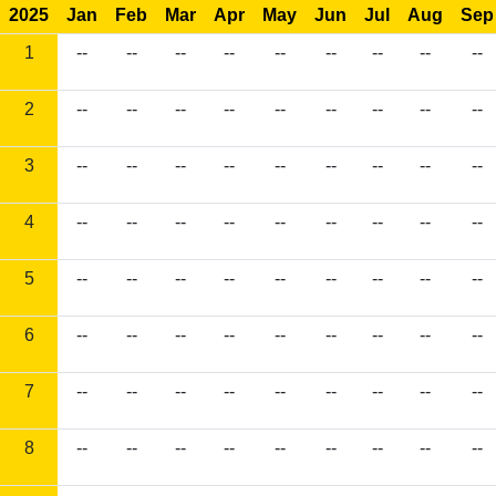
2025
Jan
Feb
Mar
Apr
May
Jun
Jul
Aug
Sep
1
--
--
--
--
--
--
--
--
--
2
--
--
--
--
--
--
--
--
--
3
--
--
--
--
--
--
--
--
--
4
--
--
--
--
--
--
--
--
--
5
--
--
--
--
--
--
--
--
--
6
--
--
--
--
--
--
--
--
--
7
--
--
--
--
--
--
--
--
--
8
--
--
--
--
--
--
--
--
--