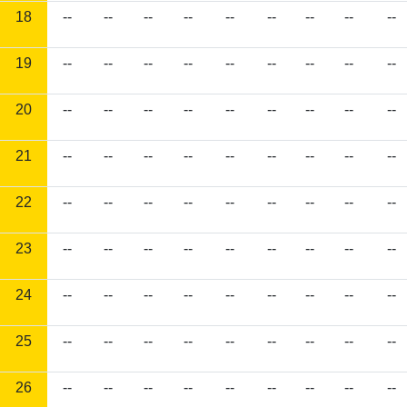
18
--
--
--
--
--
--
--
--
--
19
--
--
--
--
--
--
--
--
--
20
--
--
--
--
--
--
--
--
--
21
--
--
--
--
--
--
--
--
--
22
--
--
--
--
--
--
--
--
--
23
--
--
--
--
--
--
--
--
--
24
--
--
--
--
--
--
--
--
--
25
--
--
--
--
--
--
--
--
--
26
--
--
--
--
--
--
--
--
--