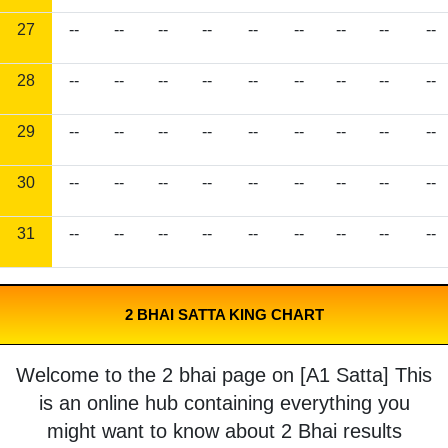
27
--
--
--
--
--
--
--
--
--
28
--
--
--
--
--
--
--
--
--
29
--
--
--
--
--
--
--
--
--
30
--
--
--
--
--
--
--
--
--
31
--
--
--
--
--
--
--
--
--
2 BHAI SATTA KING CHART
Welcome to the 2 bhai page on [A1 Satta] This
is an online hub containing everything you
might want to know about 2 Bhai results