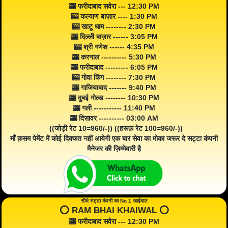
🎰 फरीदाबाद सवेरा --- 12:30 PM
🎰 कल्याण बाज़ार ---- 1:30 PM
🎰 खाटू धाम -------- 2:30 PM
🎰 दिल्ली बाज़ार ------ 3:05 PM
🎰 श्री गणेश ------ 4:35 PM
🎰 करनाल ---------- 5:30 PM
🎰 फरीदाबाद --------- 6:05 PM
🎰 गोवा किंग -------- 7:30 PM
🎰 गाजियाबाद ------- 9:40 PM
🎰 दुबई गोल्ड -------- 10:30 PM
🎰 गली ----------- 11:40 PM
🎰 दिसावर ---------- 03:00 AM
((जोड़ी रेट 10=960/-)) ((हरूफ़ रेट 100=960/-))
माँ क़सम पेमेंट में कोई दिक्कत नहीं आयेगी एक बार सेवा का मोका जरूर दे सट्टा कंपनी
मैनेजर की ज़िम्मेवारी है
सीधे सट्टा कंपनी का No 1 खाईवाल
⭕️ RAM BHAI KHAIWAL ⭕️
🎰 फरीदाबाद सवेरा --- 12:30 PM