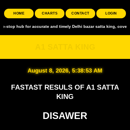
HOME
CHARTS
CONTACT
LOGIN
 for accurate and timely Delhi bazar satta king, covering all major
A1 SATTA KING
August 8, 2026, 5:38:54 AM
FASTAST RESULS OF A1 SATTA
KING
DISAWER