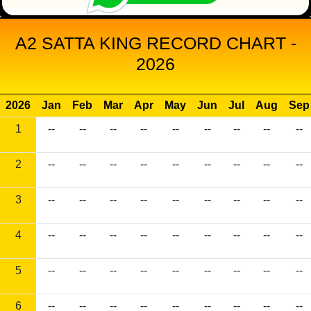
A2 SATTA KING RECORD CHART -
2026
2026
Jan
Feb
Mar
Apr
May
Jun
Jul
Aug
Sep
1
--
--
--
--
--
--
--
--
--
2
--
--
--
--
--
--
--
--
--
3
--
--
--
--
--
--
--
--
--
4
--
--
--
--
--
--
--
--
--
5
--
--
--
--
--
--
--
--
--
6
--
--
--
--
--
--
--
--
--