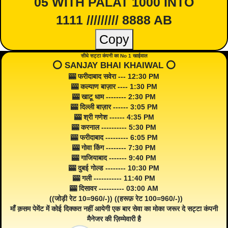
05 WITH PALAT 1000 INTO
1111 ///////// 8888 AB
Copy
सीधे सट्टा कंपनी का No 1 खाईवाल
⭕️ SANJAY BHAI KHAIWAL ⭕️
🎰 फरीदाबाद सवेरा --- 12:30 PM
🎰 कल्याण बाज़ार ---- 1:30 PM
🎰 खाटू धाम -------- 2:30 PM
🎰 दिल्ली बाज़ार ------ 3:05 PM
🎰 श्री गणेश ------ 4:35 PM
🎰 करनाल ---------- 5:30 PM
🎰 फरीदाबाद --------- 6:05 PM
🎰 गोवा किंग -------- 7:30 PM
🎰 गाजियाबाद ------- 9:40 PM
🎰 दुबई गोल्ड -------- 10:30 PM
🎰 गली ----------- 11:40 PM
🎰 दिसावर ---------- 03:00 AM
((जोड़ी रेट 10=960/-)) ((हरूफ़ रेट 100=960/-))
माँ क़सम पेमेंट में कोई दिक्कत नहीं आयेगी एक बार सेवा का मोका जरूर दे सट्टा कंपनी
मैनेजर की ज़िम्मेवारी है