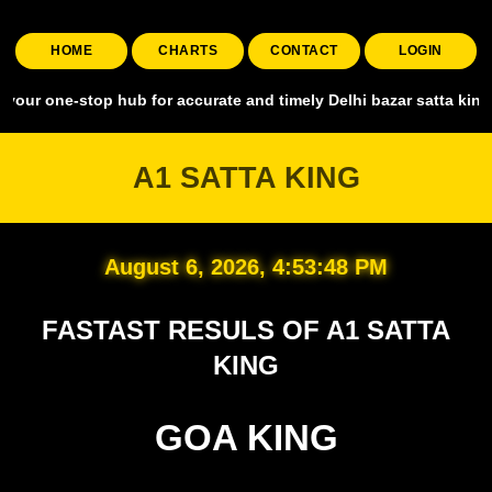
HOME
CHARTS
CONTACT
LOGIN
stop hub for accurate and timely Delhi bazar satta king, covering al
A1 SATTA KING
August 6, 2026, 4:53:49 PM
FASTAST RESULS OF A1 SATTA
KING
GOA KING