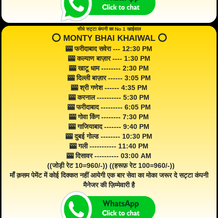
सीधे सट्टा कंपनी का No 1 खाईवाल
⭕️ MONTY BHAI KHAIWAL ⭕️
🎰 फरीदाबाद सवेरा --- 12:30 PM
🎰 कल्याण बाज़ार ---- 1:30 PM
🎰 खाटू धाम -------- 2:30 PM
🎰 दिल्ली बाज़ार ------ 3:05 PM
🎰 श्री गणेश ------ 4:35 PM
🎰 करनाल ---------- 5:30 PM
🎰 फरीदाबाद --------- 6:05 PM
🎰 गोवा किंग -------- 7:30 PM
🎰 गाजियाबाद ------- 9:40 PM
🎰 दुबई गोल्ड -------- 10:30 PM
🎰 गली ----------- 11:40 PM
🎰 दिसावर ---------- 03:00 AM
((जोड़ी रेट 10=960/-)) ((हरूफ़ रेट 100=960/-))
माँ क़सम पेमेंट में कोई दिक्कत नहीं आयेगी एक बार सेवा का मोका जरूर दे सट्टा कंपनी
मैनेजर की ज़िम्मेवारी है