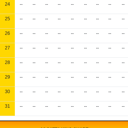
24
--
--
--
--
--
--
--
--
--
25
--
--
--
--
--
--
--
--
--
26
--
--
--
--
--
--
--
--
--
27
--
--
--
--
--
--
--
--
--
28
--
--
--
--
--
--
--
--
--
29
--
--
--
--
--
--
--
--
--
30
--
--
--
--
--
--
--
--
--
31
--
--
--
--
--
--
--
--
--