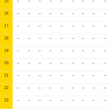
15
--
--
--
--
--
--
--
--
--
16
--
--
--
--
--
--
--
--
--
17
--
--
--
--
--
--
--
--
--
18
--
--
--
--
--
--
--
--
--
19
--
--
--
--
--
--
--
--
--
20
--
--
--
--
--
--
--
--
--
21
--
--
--
--
--
--
--
--
--
22
--
--
--
--
--
--
--
--
--
23
--
--
--
--
--
--
--
--
--