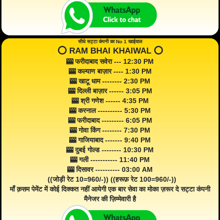
सीधे सट्टा कंपनी का No 1 खाईवाल
⭕️ RAM BHAI KHAIWAL ⭕️
🎰 फरीदाबाद सवेरा --- 12:30 PM
🎰 कल्याण बाज़ार ---- 1:30 PM
🎰 खाटू धाम -------- 2:30 PM
🎰 दिल्ली बाज़ार ------ 3:05 PM
🎰 श्री गणेश ------ 4:35 PM
🎰 करनाल ---------- 5:30 PM
🎰 फरीदाबाद --------- 6:05 PM
🎰 गोवा किंग -------- 7:30 PM
🎰 गाजियाबाद ------- 9:40 PM
🎰 दुबई गोल्ड -------- 10:30 PM
🎰 गली ----------- 11:40 PM
🎰 दिसावर ---------- 03:00 AM
((जोड़ी रेट 10=960/-)) ((हरूफ़ रेट 100=960/-))
माँ क़सम पेमेंट में कोई दिक्कत नहीं आयेगी एक बार सेवा का मोका ज़रूर दे सट्टा कंपनी
मैनेजर की ज़िम्मेवारी है