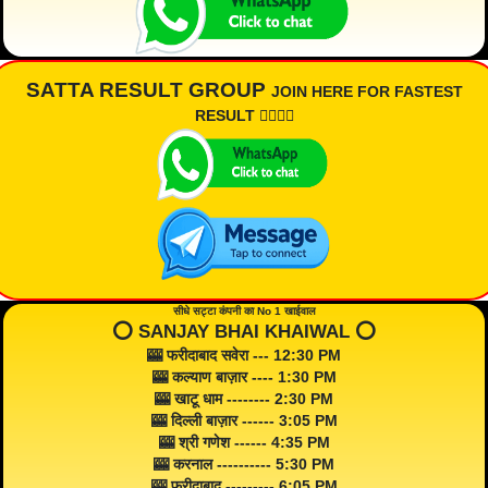
SATTA RESULT GROUP
JOIN HERE FOR FASTEST
RESULT 👇🏾👇🏾
सीधे सट्टा कंपनी का No 1 खाईवाल
⭕️ SANJAY BHAI KHAIWAL ⭕️
🎰 फरीदाबाद सवेरा --- 12:30 PM
🎰 कल्याण बाज़ार ---- 1:30 PM
🎰 खाटू धाम -------- 2:30 PM
🎰 दिल्ली बाज़ार ------ 3:05 PM
🎰 श्री गणेश ------ 4:35 PM
🎰 करनाल ---------- 5:30 PM
🎰 फरीदाबाद --------- 6:05 PM