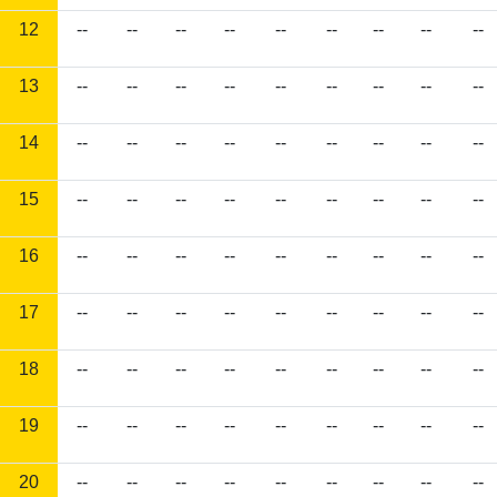
12
--
--
--
--
--
--
--
--
--
13
--
--
--
--
--
--
--
--
--
14
--
--
--
--
--
--
--
--
--
15
--
--
--
--
--
--
--
--
--
16
--
--
--
--
--
--
--
--
--
17
--
--
--
--
--
--
--
--
--
18
--
--
--
--
--
--
--
--
--
19
--
--
--
--
--
--
--
--
--
20
--
--
--
--
--
--
--
--
--