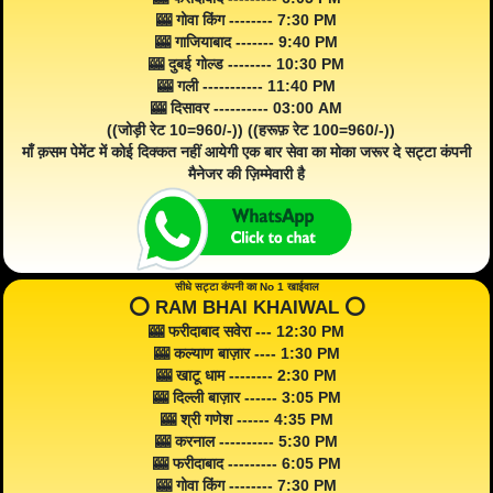
🎰 गोवा किंग -------- 7:30 PM
🎰 गाजियाबाद ------- 9:40 PM
🎰 दुबई गोल्ड -------- 10:30 PM
🎰 गली ----------- 11:40 PM
🎰 दिसावर ---------- 03:00 AM
((जोड़ी रेट 10=960/-)) ((हरूफ़ रेट 100=960/-))
माँ क़सम पेमेंट में कोई दिक्कत नहीं आयेगी एक बार सेवा का मोका जरूर दे सट्टा कंपनी
मैनेजर की ज़िम्मेवारी है
सीधे सट्टा कंपनी का No 1 खाईवाल
⭕️ RAM BHAI KHAIWAL ⭕️
🎰 फरीदाबाद सवेरा --- 12:30 PM
🎰 कल्याण बाज़ार ---- 1:30 PM
🎰 खाटू धाम -------- 2:30 PM
🎰 दिल्ली बाज़ार ------ 3:05 PM
🎰 श्री गणेश ------ 4:35 PM
🎰 करनाल ---------- 5:30 PM
🎰 फरीदाबाद --------- 6:05 PM
🎰 गोवा किंग -------- 7:30 PM