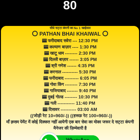
80
सीधे सट्टा कंपनी का No 1 खाईवाल
⭕️ PATHAN BHAI KHAIWAL ⭕️
🎰 फरीदाबाद सवेरा --- 12:30 PM
🎰 कल्याण बाज़ार ---- 1:30 PM
🎰 खाटू धाम -------- 2:30 PM
🎰 दिल्ली बाज़ार ------ 3:05 PM
🎰 श्री गणेश ------ 4:35 PM
🎰 करनाल ---------- 5:30 PM
🎰 फरीदाबाद --------- 6:05 PM
🎰 गोवा किंग -------- 7:30 PM
🎰 गाजियाबाद ------- 9:40 PM
🎰 दुबई गोल्ड -------- 10:30 PM
🎰 गली ----------- 11:40 PM
🎰 दिसावर ---------- 03:00 AM
((जोड़ी रेट 10=960/-)) ((हरूफ़ रेट 100=960/-))
माँ क़सम पेमेंट में कोई दिक्कत नहीं आयेगी एक बार सेवा का मोका जरूर दे सट्टा कंपनी
मैनेजर की ज़िम्मेवारी है