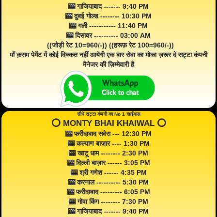
🎰 गाजियाबाद ------- 9:40 PM
🎰 दुबई गोल्ड -------- 10:30 PM
🎰 गली ----------- 11:40 PM
🎰 दिसावर ---------- 03:00 AM
((जोड़ी रेट 10=960/-)) ((हरूफ़ रेट 100=960/-))
माँ क़सम पेमेंट में कोई दिक्कत नहीं आयेगी एक बार सेवा का मोका ज़रूर दे सट्टा कंपनी
मैनेजर की ज़िम्मेवारी है
सीधे सट्टा कंपनी का No 1 खाईवाल
⭕️ MONTY BHAI KHAIWAL ⭕️
🎰 फरीदाबाद सवेरा --- 12:30 PM
🎰 कल्याण बाज़ार ---- 1:30 PM
🎰 खाटू धाम -------- 2:30 PM
🎰 दिल्ली बाज़ार ------ 3:05 PM
🎰 श्री गणेश ------ 4:35 PM
🎰 करनाल ---------- 5:30 PM
🎰 फरीदाबाद --------- 6:05 PM
🎰 गोवा किंग -------- 7:30 PM
🎰 गाजियाबाद ------- 9:40 PM