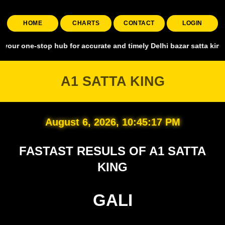
HOME
CHARTS
CONTACT
LOGIN
stop hub for accurate and timely Delhi bazar satta king, covering al
A1 SATTA KING
August 6, 2026, 10:45:18 PM
FASTAST RESULS OF A1 SATTA
KING
GALI