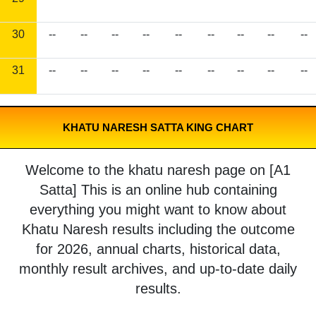
30
--
--
--
--
--
--
--
--
--
31
--
--
--
--
--
--
--
--
--
KHATU NARESH SATTA KING CHART
Welcome to the khatu naresh page on [A1
Satta] This is an online hub containing
everything you might want to know about
Khatu Naresh results including the outcome
for 2026, annual charts, historical data,
monthly result archives, and up-to-date daily
results.